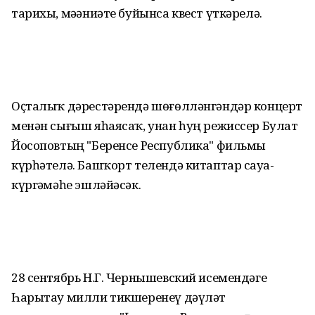
тарихы, мәҙәниәте буйынса квест үткәрелә.
Оҫталыҡ дәрестәрендә шөғөлләнгәндәр концерт
менән сығыш яһаясаҡ, унан һуң режиссер Булат
Йосоповтың "Беренсе Республика" фильмы
күрһәтелә. Башҡорт телендә китаптар сауҙа-
күргәҙмәһе эшләйәсәк.
28 сентябрь Н.Г. Чернышевский исемендәге
Һарытау милли тикшеренеү дәүләт