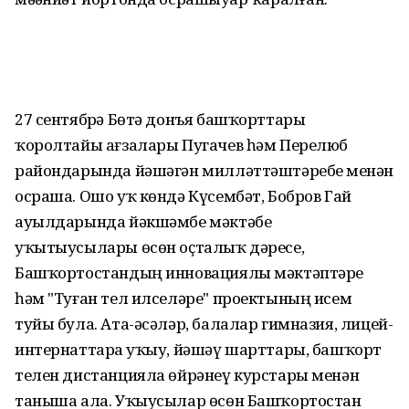
27 сентябрҙә Бөтә донъя башҡорттары
ҡоролтайы ағзалары Пугачев һәм Перелюб
райондарында йәшәгән милләттәштәребеҙ менән
осраша. Ошо уҡ көндә Күсембәт, Бобров Гай
ауылдарында йәкшәмбе мәктәбе
уҡытыусылары өсөн оҫталыҡ дәресе,
Башҡортостандың инновациялы мәктәптәре
һәм "Туған тел илселәре" проектының исем
туйы була. Ата-әсәләр, балалар гимназия, лицей-
интернаттарҙа уҡыу, йәшәү шарттары, башҡорт
телен дистанцияла өйрәнеү курстары менән
таныша ала. Уҡыусылар өсөн Башҡортостан