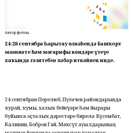
Автор фотоһы.
24-28 сентябрҙә Һарытау өлкәһендә Башҡорт
мәҙәниәте һәм мәғарифы көндәре үтеүе
хаҡында гәзитебеҙҙә хәбәр иткәйнек инде.
24 сентябрҙән Перелюб, Пугачев райондарында
ҡурай, ҡумыҙ, халыҡ бейеүҙәре һәм йырҙары
буйынса оҫталыҡ дәрестәре бирелә: Күсембәт,
Калинин, Бобров Гай, Мәҡсүт ауылдарының
мәҙәниәт йортонда осрашыуҙар ҡаралған.