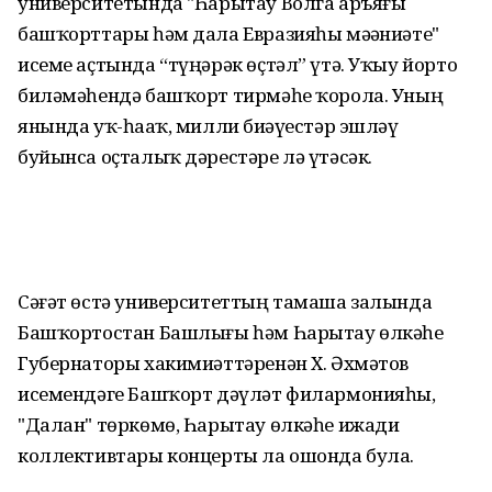
университетында "Һарытау Волга аръяғы
башҡорттары һәм дала Евразияһы мәҙәниәте"
исеме аҫтында “түңәрәк өҫтәл” үтә. Уҡыу йорто
биләмәһендә башҡорт тирмәһе ҡорола. Уның
янында уҡ-һаҙаҡ, милли биҙәүестәр эшләү
буйынса оҫталыҡ дәрестәре лә үтәсәк.
Сәғәт өстә университеттың тамаша залында
Башҡортостан Башлығы һәм Һарытау өлкәһе
Губернаторы хакимиәттәренән Х. Әхмәтов
исемендәге Башҡорт дәүләт филармонияһы,
"Далан" төркөмө, Һарытау өлкәһе ижади
коллективтары концерты ла ошонда була.