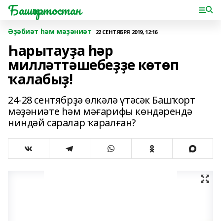
Башҡортостан
Әҙәбиәт һәм мәҙәниәт
22 СЕНТЯБРЯ 2019, 12:16
Һарытауҙа һәр
милләттәшебеҙҙе көтөп
ҡалабыҙ!
24-28 сентябрҙә өлкәлә үтәсәк Башҡорт
мәҙәниәте һәм мәғарифы көндәрендә
ниндәй саралар ҡаралған?