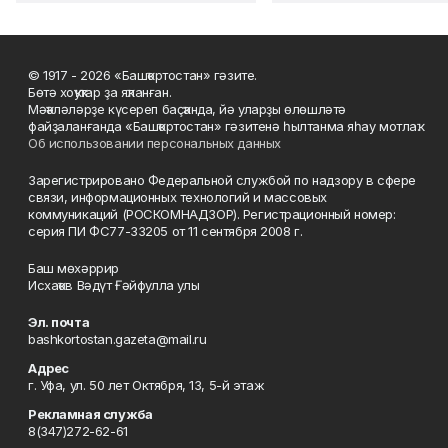
© 1917 - 2026 «Башҡортостан» гәзите.
Бөтә хоҡуҡтар ҙа яҡланған.
Мәҡәләләрҙе күсереп баҫҡанда, йә уларҙы өлөшләтә
файҙаланғанда «Башҡортостан» гәзитенә һылтанма яһау мотлаҡ.
Об использовании персональных данных
Зарегистрировано Федеральной службой по надзору в сфере
связи, информационных технологий и массовых
коммуникаций (РОСКОМНАДЗОР). Регистрационный номер:
серия ПИ ФС77-33205 от 11 сентября 2008 г.
Баш мөхәррир
Исхаҡов Вәдүт Ғәйфулла улы
Эл. почта
bashkortostan.gazeta@mail.ru
Адрес
г. Уфа, ул. 50 лет Октября, 13, 5-й этаж
Рекламная служба
8(347)272-62-61