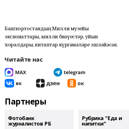
Башҡортостандың Милли музейы
экспонаттары, милли биҙәүестәр, уйын
ҡоралдары, китаптар күргәҙмәләре эшләйәсәк.
Читайте нас
Партнеры
Фотобанк
Рубрика "Еда и
журналистов РБ
напитки"