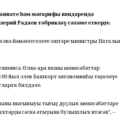
ҙәниәте һәм мәғарифы көндәрендә
ерий Радаев тәбрикләү сәләме еткерҙе.
м өлкә йәмәғәтселеге эштәре министры Наталья
 төшөнсә. Өлкә-ара яҡшы мөнәсәбәттәр
100 йыл элек Башҡорт автономияһы төҙөлөүе
улараҡ билдәле.
ының нығыныуы тығыҙ дуҫлыҡ мөнәсәбәттәре
ыҡтарҙың сәскә атыуына булышлыҡ итәсәк", –