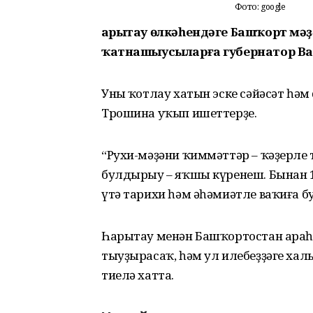
Фото: google
Һарытау өлкәһендәге Башҡорт мә
ҡатнашыусыларға губернатор Вал
Уның ҡотлау хатын эске сәйәсәт һә
Трошина уҡып ишеттерҙе.
“Рухи-мәҙәни ҡиммәттәр – ҡәҙерле
булдырыу – яҡшы күренеш. Бынан 
үтә тарихи һәм әһәмиәтле ваҡиға б
Һарытау менән Башҡортостан араһ
тыуҙырасаҡ, һәм ул илебеҙҙәге хал
тиелә хатта.