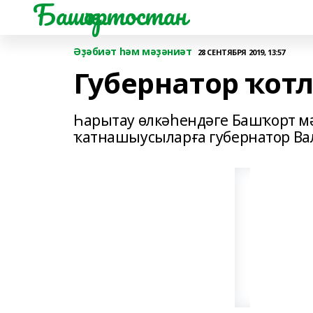
Башҡортостан
Әҙәбиәт һәм мәҙәниәт
28 СЕНТЯБРЯ 2019, 13:57
Губернатор ҡот
Һарытау өлкәһендәге Башҡорт м
ҡатнашыусыларға губернатор Вал