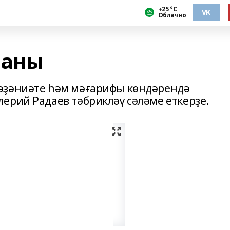
+25 °С
VK
Облачно
ланы
әҙәниәте һәм мәғарифы көндәрендә
ерий Радаев тәбрикләү сәләме еткерҙе.