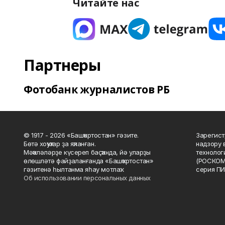
Читайте нас
Партнеры
Фотобанк журналистов РБ
© 1917 - 2026 «Башҡортостан» гәзите.
Зарегист
Бөтә хоҡуҡтар ҙа яҡланған.
надзору 
Мәҡәләләрҙе күсереп баҫҡанда, йә уларҙы
технолог
өлөшләтә файҙаланғанда «Башҡортостан»
(РОСКОМ
гәзитенә һылтанма яһау мотлаҡ.
серия ПИ
Об использовании персональных данных