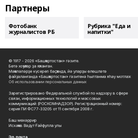
Партнеры
Фотобанк
Рубрика "Еда и
журналистов РБ
напитки"
© 1917 - 2026 «Башҡортостан» гәзите.
Бөтә хоҡуҡтар ҙа яҡланған.
Мәҡәләләрҙе күсереп баҫҡанда, йә уларҙы өлөшләтә
файҙаланғанда «Башҡортостан» гәзитенә һылтанма яһау мотлаҡ.
Об использовании персональных данных
Зарегистрировано Федеральной службой по надзору в сфере
связи, информационных технологий и массовых
коммуникаций (РОСКОМНАДЗОР). Регистрационный номер:
серия ПИ ФС77-33205 от 11 сентября 2008 г.
Баш мөхәррир
Исхаҡов Вәдүт Ғәйфулла улы
Эл. почта