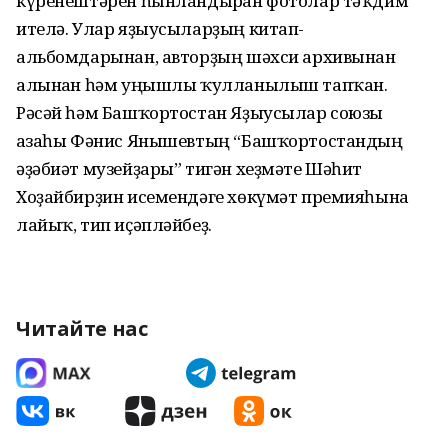
күренештәрен һынландыр­ған фотолар тәҡдим
ителә. Улар яҙыусыларҙың китап-
альбомдарынан, авторҙың шәхси архивынан
алынған һәм уңышлы ҡулланы­лыш тапҡан.
Рәсәй һәм Башҡорт­ос­тан Яҙыусылар союзы
ағзаһы Фәнис Янышевтың “Башҡортос­тандың
әҙәбиәт музейҙары” тигән хеҙмәте Шәһит
Хоҙайбирҙин исемендәге хөкүмәт премияһына
лайыҡ, тип иҫәпләйбеҙ.
Читайте нас