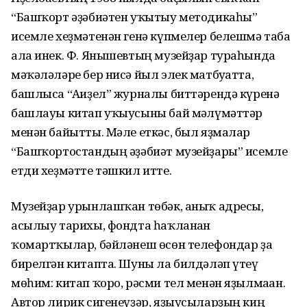
“Башҡорт әҙәбиәтен уҡытыу методикаһы”
исемле хеҙ­мәтенән генә күпмелер белешмә таба
ала инек. Ф. Янышевтың музейҙар тураһында
мәҡәләләре бер нисә йыл элек матбуғатта,
башлыса “Ағиҙел” журналы биттә­рендә күренә
башлауы китап уҡыусыны бай мәғлүмәттәр
менән байытты. Мәле еткәс, был яҙмалар
“Башҡортостандың әҙәбиәт музей­ҙа­ры” исемле
етди хеҙмәтте тәшкил итте.
Музейҙар урынлашҡан төбәк, аныҡ адресы,
асылыу тарихы, фондта һаҡланған
ҡомартҡылар, бәйләнеш өсөн телефондар ҙа
бирелгән китапта. Шуны ла бил­дәләп үтеү
мөһим: китап ҡоро, рәсми тел менән яҙылмаған.
Автор лирик сигенеүҙәр, яҙыусыларҙың киң