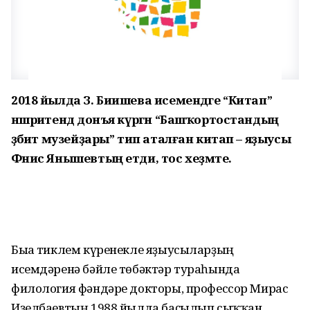
2018 йылда З. Биишева исемендәге “Китап”
нәшриәтендә донъя күргән “Башҡортостандың
әҙәбиәт музейҙары” тип аталған китап – яҙыусы
Фәнис Янышевтың етди, тос хеҙмәте.
Быға тиклем күренекле яҙыусы­ларҙың
исемдәренә бәйле төбәк­тәр тураһында
филология фән­дәре докторы, профессор Мирас
Иҙелбаевтың 1988 йылда баҫы­лып сыҡҡан