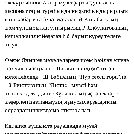
экскурс яһала. Автор музейҙарҙың уникаль
экспонаттары тураһында ҡыҙыҡһын­дырырлыҡ
итеп хәбәр итә белә: мәҫәлән, Ә. Атнабаевтың
ҡом тул­тырылған ултырғысын, Р. Янбула­тованың
йәшел ҡашлы йөҙөгөн һ.б. барып күреү теләге
тыуа.
Фәнис Янышев мәҡәләләренә исем һайлау эшенә
лә яуаплы ҡараған. “Шиғриәт йондоҙо” тигән
мәҡәләһендә – Ш. Бабичтың, “Нур сәсеп тора”ла
– З. Биишеваның, “Динис – музей һәм
теплоход”та Динис Бүләковтың иҫтәлектәре
ҡәҙерләп һаҡланыуын, яҙыусылар­ҙың яҡты
образдарын уҡыусыға еткерә алған.
Китапҡа ҡушымта рәүешендә музей