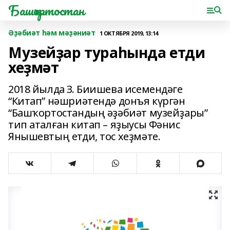
Башҡортостан
Әҙәбиәт һәм мәҙәниәт
1 ОКТЯБРЯ 2019, 13:14
Музейҙар тураһында етди
хеҙмәт
2018 йылда З. Биишева исемендәге
“Китап” нәшриәтендә донъя күргән
“Башҡортостандың әҙәбиәт музейҙары”
тип аталған китап – яҙыусы Фәнис
Янышевтың етди, тос хеҙмәте.