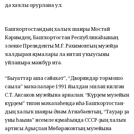
дә хаҡлы ғорурлана ул.
Башҡортостандың халыҡ ша­ғиры Мостай
Кәримдең, Баш­ҡортостан Республикаһының
элекке Президенты М.Ғ. Рәхимовтың музейҙа
ҡалдырған яҙмалары ла китап уҡыусыны
уйланырға мәж­бүр итә.
“Быуаттар аша сәйәхәт”, “Дворяндар тормошо
сағыла” мәҡә­лә­ләре 1991 йылдан эшләп килгән
С.Т. Аксаков музейына арналған. “Күрҙем музейын
күрҙем” тигән мәҡәләһендә иһә Башҡортостан­
дың халыҡ шағиры Әнғәм Атна­баевтың, “Тауҙар ҙа
уны һағына” исемле яҙмаһында СССР-ҙың халыҡ
артисы Арыҫлан Мөбәрә­ков­тың музейына