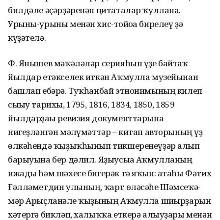
билдәле әҫәрҙәренән цитаталар ҡуллана.
Урыны-урыны менән хис-тойғоға бирелеү ҙә
күҙәтелә.
Ф. Янышев мәҡәләләр серия­һын үҙе байтаҡ
йылдар етәкселек иткән Аҡмулла музейынан
башлап ебәрә. Туҡһанбай этнонимының килеп
сығыу тарихы, 1795, 1816, 1834, 1850, 1859
йылдарҙағы ревизия документтарына
нигеҙләнгән мәғлүмәттәр – китап авторының үҙ
өлкәһендә ҡыҙыҡһынып тикше­ренеүҙәр алып
барыуына бер дәлил. Яҙыусыға Аҡмулланың
ижады һәм шәхесе бигерәк тә яҡын: атаһы Фәтих
Ғәлләметдин улының, ҡарт өләсәһе Шәмсеҡә­
мәр Арыҫланғәле ҡыҙының Аҡ­мулла шиғырҙарын
хәтергә бикләп, халыҡҡа еткерә алыуҙары менән