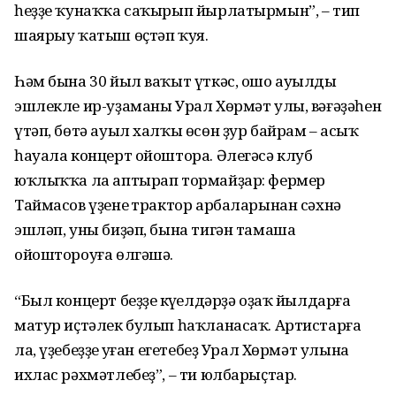
һеҙҙе ҡунаҡҡа саҡырып йырлатырмын”, – тип
шаярыу ҡатыш өҫтәп ҡуя.
Һәм бына 30 йыл ваҡыт үткәс, ошо ауылдың
эшлекле ир-уҙаманы Урал Хөрмәт улы, вәғәҙәһен
үтәп, бөтә ауыл халҡы өсөн ҙур байрам – асыҡ
һауала концерт ойоштора. Әлегәсә клуб
юҡлыҡҡа ла аптырап тормайҙар: фермер
Таймасов үҙенең трактор арбаларынан сәхнә
эшләп, уны биҙәп, бына тигән тамаша
ойоштороуға өлгәшә.
“Был концерт беҙҙең күңелдәрҙә оҙаҡ йылдарға
матур иҫтәлек булып һаҡланасаҡ. Артистарға
ла, үҙебеҙҙең уңған егетебеҙ Урал Хөрмәт улына
ихлас рәхмәтлебеҙ”, – ти юлбарыҫтар.