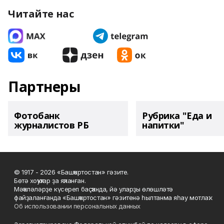
Читайте нас
Партнеры
Фотобанк
Рубрика "Еда и
журналистов РБ
напитки"
© 1917 - 2026 «Башҡортостан» гәзите.
Бөтә хоҡуҡтар ҙа яҡланған.
Мәҡәләләрҙе күсереп баҫҡанда, йә уларҙы өлөшләтә
файҙаланғанда «Башҡортостан» гәзитенә һылтанма яһау мотлаҡ.
Об использовании персональных данных