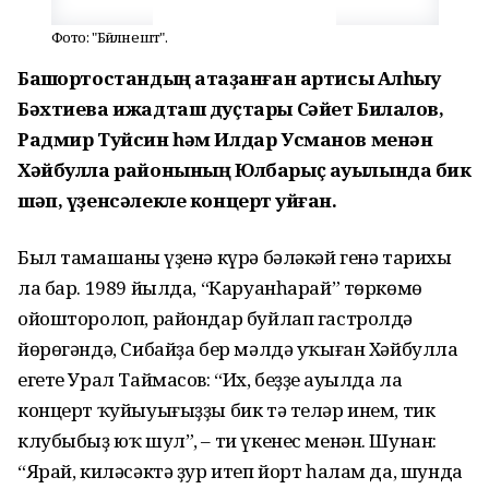
Фото: "Бәйләнештә".
Башҡортостандың атҡаҙанған артисы Алһыу
Бәхтиева ижадташ дуҫтары Сәйет Билалов,
Радмир Туйсин һәм Илдар Усманов менән
Хәйбулла районының Юлбарыҫ ауылында бик
шәп, үҙенсәлекле концерт ҡуйған.
Был тамашаның үҙенә күрә бәләкәй генә тарихы
ла бар. 1989 йылда, “Каруанһарай” төркөмө
ойошторолоп, райондар буйлап гастролдә
йөрөгәндә, Сибайҙа бер мәлдә уҡыған Хәйбулла
егете Урал Таймасов: “Их, беҙҙең ауылда ла
концерт ҡуйыуығыҙҙы бик тә теләр инем, тик
клубыбыҙ юҡ шул”, – ти үкенес менән. Шунан:
“Ярай, киләсәктә ҙур итеп йорт һалам да, шунда