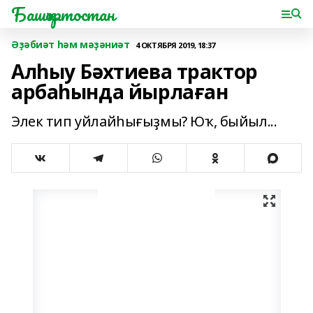
Башҡортостан
Әҙәбиәт һәм мәҙәниәт
4 ОКТЯБРЯ 2019, 18:37
Алһыу Бәхтиева трактор
арбаһында йырлаған
Элек тип уйлайһығыҙмы? Юҡ, быйыл...