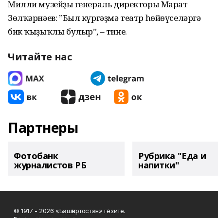
Милли музейҙың генераль директоры Марат
Зөлҡәрнәев: ”Был күргәҙмә театр һөйөүселәргә
бик ҡыҙыҡлы булыр”, – тине.
Читайте нас
Партнеры
Фотобанк
Рубрика "Еда и
журналистов РБ
напитки"
© 1917 - 2026 «Башҡортостан» гәзите.