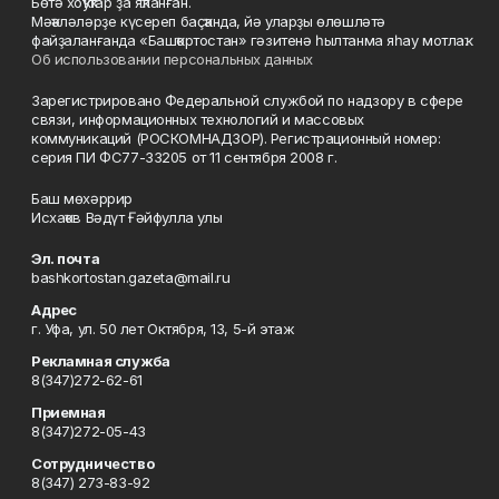
Бөтә хоҡуҡтар ҙа яҡланған.
Мәҡәләләрҙе күсереп баҫҡанда, йә уларҙы өлөшләтә
файҙаланғанда «Башҡортостан» гәзитенә һылтанма яһау мотлаҡ.
Об использовании персональных данных
Зарегистрировано Федеральной службой по надзору в сфере
связи, информационных технологий и массовых
коммуникаций (РОСКОМНАДЗОР). Регистрационный номер:
серия ПИ ФС77-33205 от 11 сентября 2008 г.
Баш мөхәррир
Исхаҡов Вәдүт Ғәйфулла улы
Эл. почта
bashkortostan.gazeta@mail.ru
Адрес
г. Уфа, ул. 50 лет Октября, 13, 5-й этаж
Рекламная служба
8(347)272-62-61
Приемная
8(347)272-05-43
Сотрудничество
8(347) 273-83-92