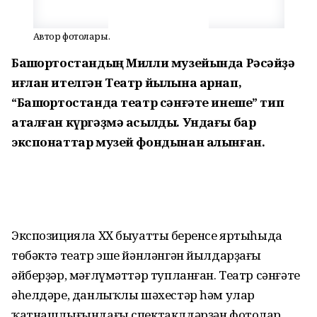
Автор фотолары.
Башҡортостандың Милли музейында Рәсәйҙә
иғлан ителгән Театр йылына арнап,
“Башҡортостанда театр сәнғәте инеше” тип
аталған күргәҙмә асылды. Ундағы бар
экспонаттар музей фондынан алынған.
Экспозицияла ХХ быуаттың беренсе яртыһыда
төбәктә театр эше йәнләнгән йылдарҙағы
әйберҙәр, мәғлүмәттәр тупланған. Театр сәнғәте
әһелдәре, данлыҡлы шәхестәр һәм улар
ҡатнашлығындағы спектаклдәрҙән фотолар,