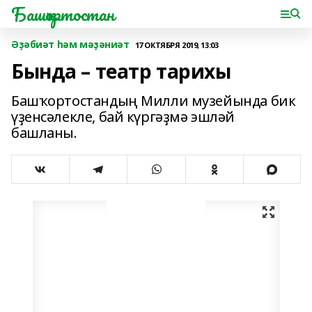
Башҡортостан
Әҙәбиәт һәм мәҙәниәт
17 ОКТЯБРЯ 2019, 13:03
Бында – театр тарихы
Башҡортостандың Милли музейында бик
үҙенсәлекле, бай күргәҙмә эшләй
башланы.