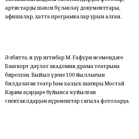
артистарҙың шәхси бүләкләү документтары,
афишалар, хатта програмкалар урын алған.
Әлбиттә, иң ҙур иғтибар М. Ғафури исемендәге
Башҡорт дәүләт академия драма театрына
бирелгән. Быйыл үҙенең 100 йыллығын
билдәләгән театр һәм халыҡ шағиры Мостай
Кәрим әҫәрҙәре буйынса ҡуйылған
спектаклдәрҙән күренештәр сағыла фотоларҙа.