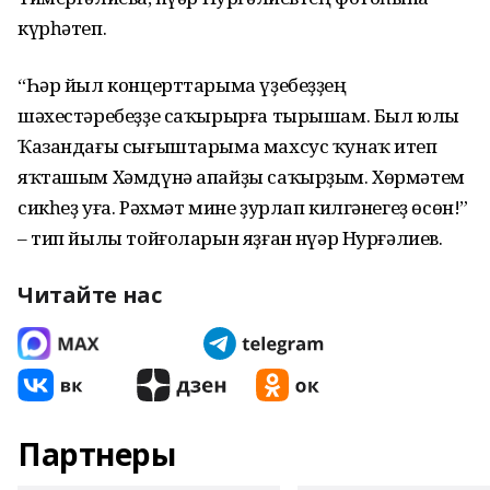
күрһәтеп.
“Һәр йыл концерттарыма үҙебеҙҙең
шәхестәребеҙҙе саҡырырға тырышам. Был юлы
Ҡазандағы сығыштарыма махсус ҡунаҡ итеп
яҡташым Хәмдүнә апайҙы саҡырҙым. Хөрмәтем
сикһеҙ уға. Рәхмәт мине ҙурлап килгәнегеҙ өсөн!”
– тип йылы тойғоларын яҙған Әнүәр Нурғәлиев.
Читайте нас
Партнеры