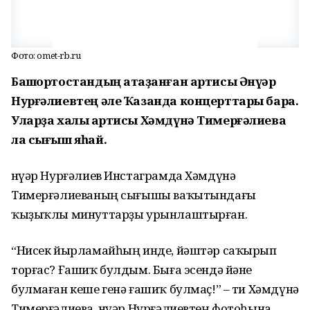
Фото: omet-rb.ru
Башҡортостандың атҡаҙанған артисы Әнүәр
Нурғәлиевтең әле Ҡазанда концерттары бара.
Уларҙа халыҡ артисы Хәмдүнә Тимерғәлиева
ла сығыш яһай.
Әнүәр Нурғәлиев Инстаграмда Хәмдүнә
Тимерғәлиеваның сығышы ваҡытындағы
ҡыҙыҡлы минуттарҙы урынлаштырған.
“Нисек йырламайһың инде, йәштәр саҡырып
торғас? Ғашиҡ булдым. Быға эсендә йәне
булмаған кеше генә ғашиҡ булмаҫ!” – ти Хәмдүнә
Тимерғәлиева, Әнүәр Нурғәлиевтең фотоһына