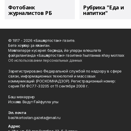
Фотобанк
Рубрика "Еда и
журналистов РБ
напитки"
© 1917 - 2026 «Башҡортостан» гәзите.
Бөтә хоҡуҡтар ҙа яҡланған.
Мәҡәләләрҙе күсереп баҫҡанда, йә уларҙы өлөшләтә
файҙаланғанда «Башҡортостан» гәзитенә һылтанма яһау мотлаҡ.
Об использовании персональных данных
Зарегистрировано Федеральной службой по надзору в сфере
связи, информационных технологий и массовых
коммуникаций (РОСКОМНАДЗОР). Регистрационный номер:
серия ПИ ФС77-33205 от 11 сентября 2008 г.
Баш мөхәррир
Исхаҡов Вәдүт Ғәйфулла улы
Эл. почта
bashkortostan.gazeta@mail.ru
Адрес