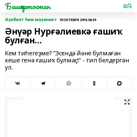
Башҡортостан
Әҙәбиәт һәм мәҙәниәт
19 ОКТЯБРЯ 2019, 06:39
Әнүәр Нурғәлиевкә ғашиҡ
булған…
Кем тиһегеҙме? "Эсендә йәне булмаған
кеше генә ғашиҡ булмаҫ!" - тип белдергән
ул.