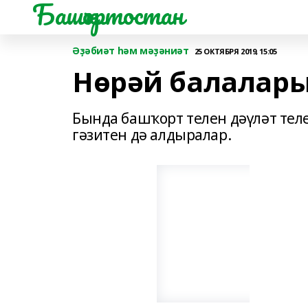
Башҡортостан
Әҙәбиәт һәм мәҙәниәт
25 ОКТЯБРЯ 2019, 15:05
Нөрәй балалары
Бында башҡорт телен дәүләт тел
гәзитен дә алдыралар.