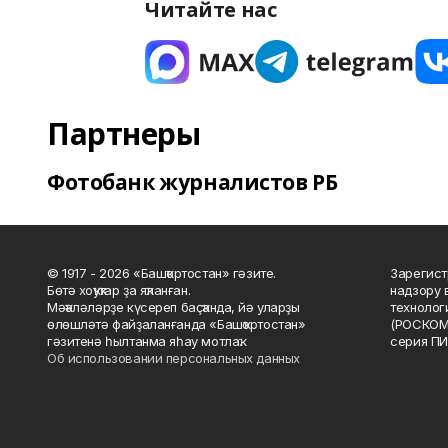
Читайте нас
Партнеры
Фотобанк журналистов РБ
© 1917 - 2026 «Башҡортостан» гәзите.
Зарегист
Бөтә хоҡуҡтар ҙа яҡланған.
надзору 
Мәҡәләләрҙе күсереп баҫҡанда, йә уларҙы
технолог
өлөшләтә файҙаланғанда «Башҡортостан»
(РОСКОМ
гәзитенә һылтанма яһау мотлаҡ.
серия ПИ
Об использовании персональных данных