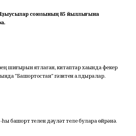
 Яҙыусылар союзының 85 йыллығына
а.
рҙең шиғырын ятлаған, китаптар хаҡында фекер
ында "Башҡортостан" гәзитен алдыралар.
-һы башҡорт телен дәүләт теле булараҡ өйрәнә.