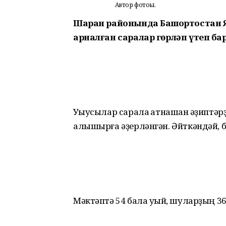
Автор фотоһы.
Шаран районында Башҡортостан
арналған саралар гөрләп үтеп бар
Уҡыусылар сарала ҡатнашҡан әҙиптә
алышырға әҙерләнгән. Әйткәндәй, б
Мәктәптә 54 бала уҡый, шуларҙың 36