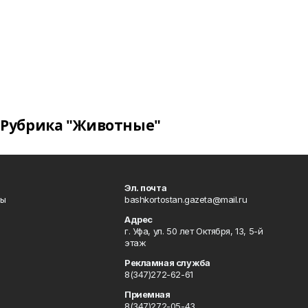
Рубрика "Животные"
Эл. почта
лы
bashkortostan.gazeta@mail.ru
Адрес
г. Уфа, ул. 50 лет Октября, 13, 5-й
этаж
Рекламная служба
8(347)272-62-61
Приемная
8(347)272-05-43