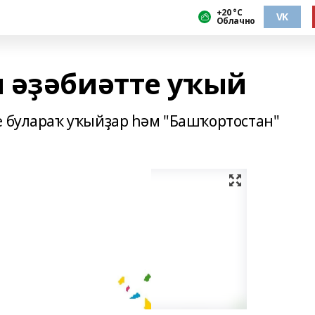
+20 °С
VK
Облачно
 әҙәбиәтте уҡый
е булараҡ уҡыйҙар һәм "Башҡортостан"