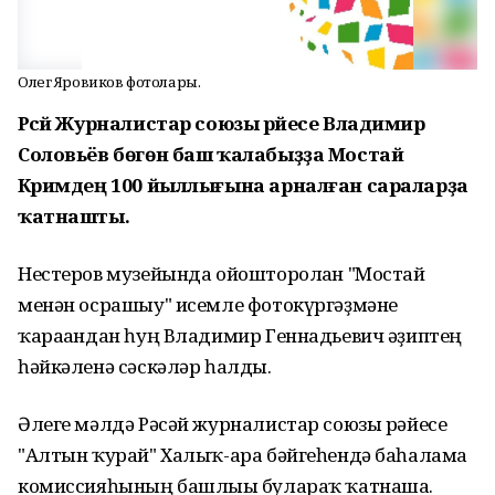
Олег Яровиков фотолары.
Рәсәй Журналистар союзы рәйесе Владимир
Соловьёв бөгөн баш ҡалабыҙҙа Мостай
Кәримдең 100 йыллығына арналған сараларҙа
ҡатнашты.
Нестеров музейында ойошторолған "Мостай
менән осрашыу" исемле фотокүргәҙмәне
ҡарағандан һуң Владимир Геннадьевич әҙиптең
һәйкәленә сәскәләр һалды.
Әлеге мәлдә Рәсәй журналистар союзы рәйесе
"Алтын ҡурай" Халыҡ-ара бәйгеһендә баһалама
комиссияһының башлығы булараҡ ҡатнаша.