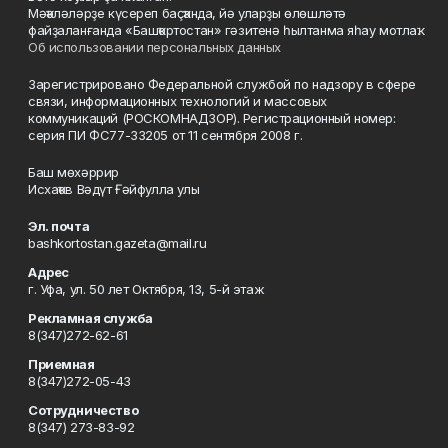
Мәҡәләләрҙе күсереп баҫҡанда, йә уларҙы өлөшләтә
файҙаланғанда «Башҡортостан» гәзитенә һылтанма яһау мотлаҡ.
Об использовании персональных данных
Зарегистрировано Федеральной службой по надзору в сфере
связи, информационных технологий и массовых
коммуникаций (РОСКОМНАДЗОР). Регистрационный номер:
серия ПИ ФС77-33205 от 11 сентября 2008 г.
Баш мөхәррир
Исхаҡов Вәдүт Ғәйфулла улы
Эл. почта
bashkortostan.gazeta@mail.ru
Адрес
г. Уфа, ул. 50 лет Октября, 13, 5-й этаж
Рекламная служба
8(347)272-62-61
Приемная
8(347)272-05-43
Сотрудничество
8(347) 273-83-92