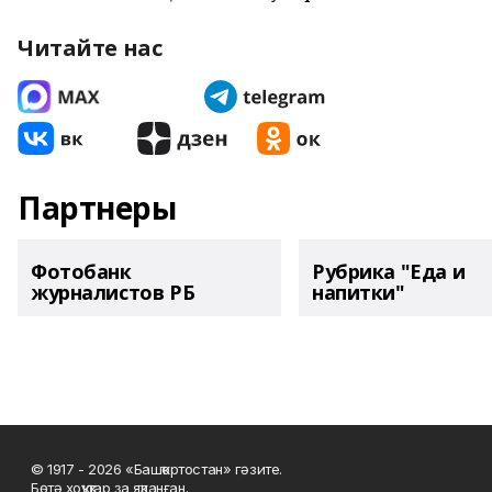
Читайте нас
Партнеры
Фотобанк
Рубрика "Еда и
журналистов РБ
напитки"
© 1917 - 2026 «Башҡортостан» гәзите.
Бөтә хоҡуҡтар ҙа яҡланған.