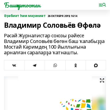
Башҡортостан
Әҙәбиәт һәм мәҙәниәт
26 ОКТЯБРЯ 2019, 16:14
Владимир Соловьёв Өфөлә
Рәсәй Журналистар союзы рәйесе
Владимир Соловьёв бөгөн баш ҡалабыҙҙа
Мостай Кәримдең 100 йыллығына
арналған сараларҙа ҡатнашты.