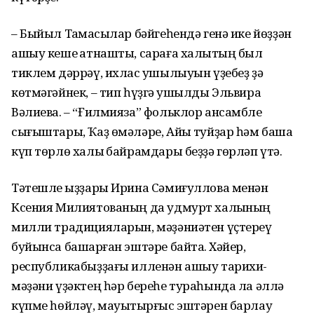
– Быйыл Таҡмаҡсылар бәйгеһендә генә ике йөҙҙән
ашыу кеше ҡатнашты, сараға халыҡтың был
тиклем дәррәү, ихлас ҡушылыуын үҙебеҙ ҙә
көтмәгәйнек, – тип һүҙгә ҡушылды Эльвира
Вәлиева. – “Ғилмияза” фольклор ансамбле
сығыштары, Ҡаҙ өмәләре, Айыҡ туйҙар һәм башҡа
күп төрлө халыҡ байрамдары беҙҙә гөрләп үтә.
Тәтешле ҡыҙҙары Ирина Сәмиғул­лова менән
Ксения Милиятованың да удмурт халҡының
милли традицияларын, мәҙәниәтен үҫтереү
буйынса башҡарған эштәре байтаҡ. Хәйер,
республикабыҙҙағы илленән ашыу тарихи-
мәҙәни үҙәктең һәр береһе тураһында ла әллә
күпме һөйләү, мауыҡтырғыс эштәрен барлау