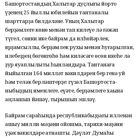
Башҡортостандың Халыҡтар дуҫлы­ғы йорто
үҙенең 25 йыллыҡ юбилейын тантаналы
шарттарҙа билдәләне. Уның Халыҡтар
берҙәмлеге көнө менән тап килеүе лә ғәжәп
түгел, сөнки ике байрам да илһөйәрлек,
ярҙамсыллыҡ, берҙәмлек рухы менән һуғарылған,
илебеҙҙең бөгөнгөһө һәм киләсәге өсөн икеһе лә
ҙур яуаплылыҡты һынлан­дыра. Тантанаға
йыйылған 164 милләт вәкилдәрен бер генә уй
һәм теләк берләштерҙе: гүзәл Башҡортоста­
ныбыҙҙың именлеге, ҡеүәте, берҙәм­леге хаҡына
аңлашып йәшәү, тырышып эшләү.
Байрам сараһында республикабыҙ­ҙағы илленән
ашыу милли-мәҙәни ойошма, тарихи-мәҙәни
үҙәк вәкилдәре ҡатнашты. Дәүләт Думаһы