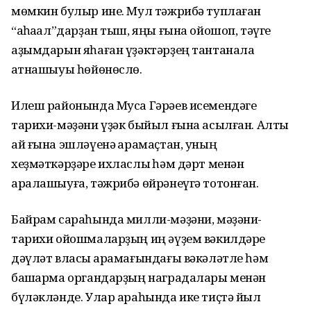
мөмкин булыр ине. Мул тәжрибә туплаған
“аҡһаҡал”дарҙан тыш, яңы ғына ойошоп, тәүге
аҙымдарын яһаған үҙәктәрҙең тантанала
ҡатнашыуы һөйөнөслө.
Илеш районында Муса Гәрәев исемендәге
тарихи-мәҙәни үҙәк быйыл ғына асылған. Алты
ай ғына эшләүенә ҡарамаҫтан, уның
хеҙмәткәрҙәре ихласлыҡ һәм дәрт менән
аралашыуға, тәжрибә өйрәнеүгә тотонған.
Байрам сараһында милли-мәҙәни, мәҙәни-
тарихи ойошмаларҙың иң әүҙем вәкилдәре
дәүләт власы ҡарамағындағы вәкәләтле һәм
башҡарма органдарҙың наградалары менән
бүләкләнде. Улар араһында ике тиҫтә йыл