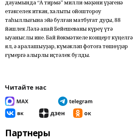
дауамында “Аҡ тирмә” милли-мәҙәни үҙәгенә
етәкселек иткән, халыҡты ойоштороу
таһыллығына эйә булған матбуғат дуҫы, 88
йәшлек Ләлә апай Бейешеваны күреү үтә
ҡыуаныслы ине. Бай йөкмәткеле концерт күңелгә
ял, ә аралашыуҙар, күмәкләп фотоға төшөүҙәр
ғүмергә ҡалырлыҡ иҫтәлек булды.
Читайте нас
Партнеры