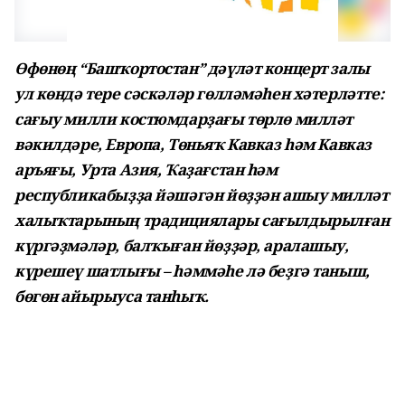
Өфөнөң “Башҡортостан” дәүләт концерт залы
ул көндә тере сәскәләр гөлләмәһен хәтерләтте:
сағыу милли костюмдарҙағы төрлө милләт
вәкилдәре, Европа, Төньяҡ Кавказ һәм Кавказ
аръяғы, Урта Азия, Ҡаҙағстан һәм
республикабыҙҙа йәшәгән йөҙҙән ашыу милләт
халыҡ­тарының традициялары сағылдырылған
күргәҙмәләр, балҡыған йөҙҙәр, аралашыу,
күрешеү шатлығы – һәммәһе лә беҙгә таныш,
бөгөн айырыу­са танһыҡ.