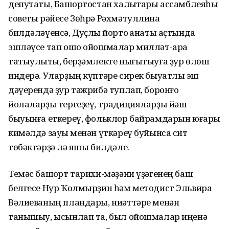
депутаты, Башҡортостан халыҡтары ассамбле­яһы
советы рәйесе Зөһрә Рәхмәтул­лина
билдәләүенсә, Дуҫлыҡ йорто ҡанаты аҫтында
эшләүсе тап ошо ойошмалар милләт-ара
татыулыҡты, берҙәмлекте нығытыуға ҙур өлөш
индерә. Уларҙың күптәре сирек быуатлыҡ эш
дәүерендә ҙур тәжрибә туплап, боронғо
йолаларҙы тергеҙеү, традицияларҙы йәш
быуынға еткереү, фольклор байрамдарын юғары
кимәлдә зауыҡ менән үткәреү буйынса сит
төбәктәрҙә лә яҡшы билдәле.
Темәс башҡорт тарихи-мәҙәни үҙәгенең баш
белгесе Нур Ҡолмырҙин һәм методист Эльвира
Вәлиеваның пландары, ниәттәре менән
танышыу, ысынлап та, был ойошмалар иңенә