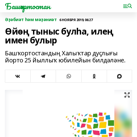
Башҡортостан
Әҙәбиәт һәм мәҙәниәт
6 НОЯБРЯ 2019, 06:27
Өйөң тыныс булһа, илең
имен булыр
Башҡортостандың Халыҡтар дуҫлығы
йорто 25 йыллыҡ юбилейын билдәләне.