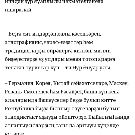
ниндәй ҙур яуаплылыҡ йөкмәтелгәненә
ишаралай.
– Беҙгә сит илдәрҙән халыҡ кәсептәрен,
этнографияны, ғөрөф-ғәҙәттәр һәм
традицияларҙы өйрәнергә килгән, милли
биҙәүестәрҙе үҙ ҡулдары менән тотоп ҡарарға
теләгән туристар күп, – ти Нур Әнүәр улы.
– Германия, Корея, Ҡытай сәйәхәт­селәре, Мәскәү,
Рязань, Смоленск һәм Рәсәйҙең башҡа күп кенә
ҡалаларында йәшәүселәр беҙҙә булып китте.
Республикабыҙҙа былтыр тәүгеләрҙән булып
этнодиктант яҙыуҙы ойоштор­ҙоҡ. Быйылғыһында
ҡатна­шыу­сылар­ҙың тағы ла артыуы күңелде
күтәрҙе.