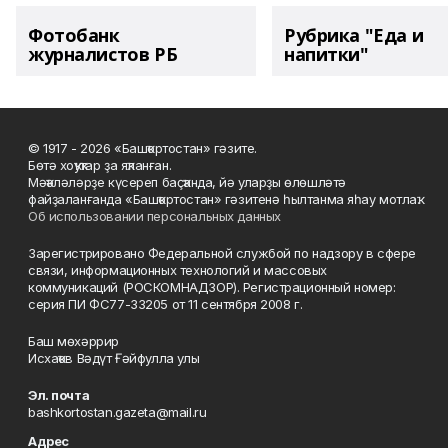
Фотобанк
Рубрика "Еда и
журналистов РБ
напитки"
© 1917 - 2026 «Башҡортостан» гәзите.
Бөтә хоҡуҡтар ҙа яҡланған.
Мәҡәләләрҙе күсереп баҫҡанда, йә уларҙы өлөшләтә
файҙаланғанда «Башҡортостан» гәзитенә һылтанма яһау мотлаҡ.
Об использовании персональных данных
Зарегистрировано Федеральной службой по надзору в сфере
связи, информационных технологий и массовых
коммуникаций (РОСКОМНАДЗОР). Регистрационный номер:
серия ПИ ФС77-33205 от 11 сентября 2008 г.
Баш мөхәррир
Исхаҡов Вәдүт Ғәйфулла улы
Эл. почта
bashkortostan.gazeta@mail.ru
Адрес