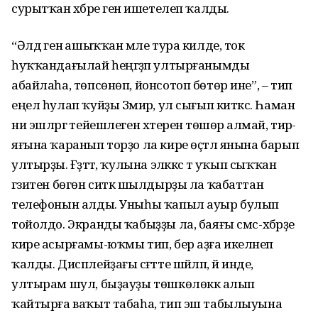
сурытҡан хәбәре генә ишетелеп ҡалды.
“Әлдә генә ашыҡҡан мәле тура килде, ток
һуҡҡандағылай һеңгәҙәп ултырғанымды
абайлаһа, төпсө­нөп, йонсотоп бөтөр ине”, – тип
еңел һулап ҡуйҙы Зәмирә, ул сығып киткәс. Һаман
ни эшләргә тейешлеген хәтеренә төшөрә алмай, тирә-
яғына ҡаранып торҙо ла кире өҫтәл янына барып
ултырҙы. Ғәҙәттә, ҡулына эләккәс тә уҡып сыҡҡан
гәзитен бөгөн ситкә шылдырҙы ла ҡабаттан
телефонын алды. Уныһы ҡапыл ауыр булып
тойолдо. Экранды ҡабыҙҙы ла, баяғы смс-хәбәрҙе
кире асырғамы-юҡмы тип, бер аҙға икеләнеп
ҡалды. Дисплейҙағы сәғәтте шәйләп, йә инде,
ултырам шул, быҙауҙы төшкөлөккә алып
ҡайтырға ваҡыт табаһа, тип эш табылыуына