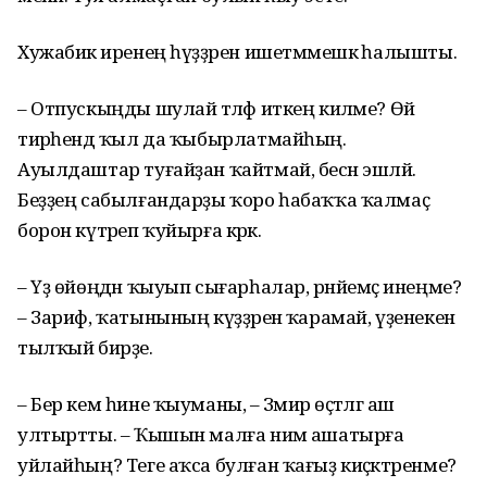
Хужабикә иренең һүҙҙәрен ишетмәмешкә һалышты.
– Отпускыңды шулай тәләф иткең киләме? Өй
тирәһендә ҡыл да ҡыбырлатмайһың.
Ауылдаштар туғайҙан ҡайтмай, бесән эшләй.
Беҙҙең сабылғандарҙы ҡоро һабаҡҡа ҡалмаҫ
борон күтәреп ҡуйырға кәрәк.
– Үҙ өйөңдән ҡыуып сығар­һалар, рәнйемәҫ инеңме?
– Зариф, ҡатынының күҙҙәренә ҡарамай, үҙенекен
тылҡый бирҙе.
– Бер кем һине ҡыуманы, – Зәмирә өҫтәлгә аш
ултыртты. – Ҡышын малға нимә ашатырға
уйлайһың? Теге аҡса булған ҡағыҙ киҫәктәренме?