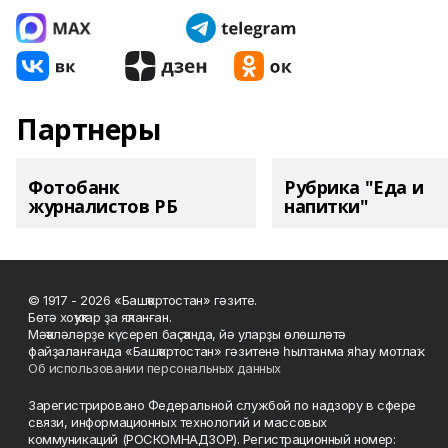
Партнеры
Фотобанк
Рубрика "Еда и
журналистов РБ
напитки"
© 1917 - 2026 «Башҡортостан» гәзите.
Бөтә хоҡуҡтар ҙа яҡланған.
Мәҡәләләрҙе күсереп баҫҡанда, йә уларҙы өлөшләтә
файҙаланғанда «Башҡортостан» гәзитенә һылтанма яһау мотлаҡ.
Об использовании персональных данных
Зарегистрировано Федеральной службой по надзору в сфере
связи, информационных технологий и массовых
коммуникаций (РОСКОМНАДЗОР). Регистрационный номер: