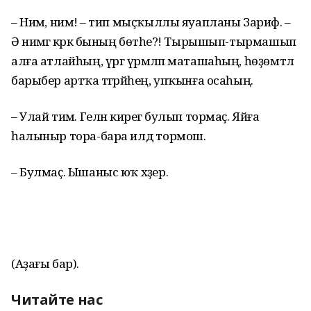
– Нимә, нимә! – тип мыҫҡыллы яуапланы Зариф. –
Ә нимәгә кәрәк бының бөтәһе?! Тырышып-тырмашып
алға атлайһың, үргә үрмәләп маташаһың, һөҙөмтәлә
барыбер артҡа тәгәрәйһең, упҡынға осаһың.
– Улай тимә. Гелән кирегә булып тормаҫ. Яйға
һалыныр тора-бара илдә тормош.
– Булмаҫ. Ышаныс юҡ хәҙер.
(Аҙағы бар).
Читайте нас