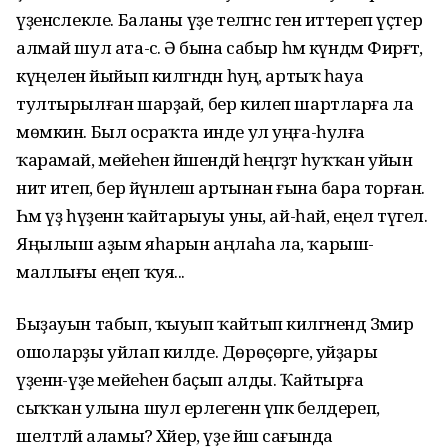
үҙенсәлекле. Баланы үҙе теләгәнсә генә иттереп үҫтерә
алмай шул ата-әсә. Ә бына сабыр һәм күндәм Фирғәт,
күңеленә йыйып килгәндән һуң, артыҡ һауа
тултырылған шарҙай, бер килеп шартларға ла
мөмкин. Был осраҡта инде ул уңға-һулға
ҡарамай, мейеһен йәшендәй һеңгәҙәтә һуҡҡан уйын
ниәт итеп, бер йүнәлеш артынан ғына бара торған.
Һәм үҙ һүҙенән ҡайтарыуы уны, ай-һай, еңел түгел.
Яңылыш аҙым яһарын аңлаһа ла, ҡарыш­
маллығы еңеп ҡуя...
Быҙауын табып, ҡыуып ҡайтып килгәнендә Зәмирә
ошоларҙы уйлап килде. Дөрөҫөрәге, уйҙары
үҙенән-үҙе мейеһен баҫып алды. Ҡайтырға
сыҡҡан улына шул ерлегенән үпкә белдереп,
шелтә­ләй аламы? Хәйер, үҙе йәш сағында