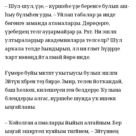
– Шул-шул, үҙе, – күршеһе үҙе беренсе булып аш-
һыу бүлмәһенә уҙҙы. – Уйлап табалар ҙа инде
бөгөнгө заманда атама­ларҙы. Дө­рө­ҫөрәге,
үҙебеҙҙең телгә ауҙар­майҙар ҙа. Рәхәт. Ни эшләп
улты­раларҙыр академияларҙа телсе­ләр? Шул
арҡала телде һындырып, әллә ни ғәләмәт һүҙҙәрҙе
ҡарт көнөңдә әйтә алмай йөрө инде.
Ғүмере буйы мәктәптә уҡы­тыусы булып эшләгән
Зәйтүнә хәбә­рен теҙә бирҙе. Зәмирә, телен йотҡандай,
баш һелкеп, килешеүен генә белдерҙе. Ҡулына
блендерҙы алғас, күршеһе шунда уҡ ишеккә
ыңғайланы.
– Ҡойолған алмаларҙы йыйып алғайным. Бер
ыңғай эшкәртеп ҡуяйым тигәйнем, – Зәйтүнәнең