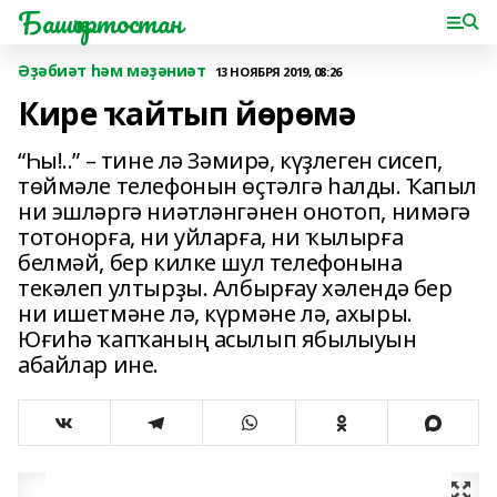
Башҡортостан
Әҙәбиәт һәм мәҙәниәт
13 НОЯБРЯ 2019, 08:26
Кире ҡайтып йөрөмә
“Һы!..” – тине лә Зәмирә, күҙ­леген сисеп,
төймәле телефонын өҫтәлгә һалды. Ҡапыл
ни эшләргә ниәтләнгәнен онотоп, нимәгә
тотонорға, ни уйларға, ни ҡылырға
белмәй, бер килке шул телефонына
текәлеп ултырҙы. Албырғау хәлендә бер
ни ишетмәне лә, күр­мәне лә, ахыры.
Юғиһә ҡапҡаның асылып ябылыуын
абайлар ине.