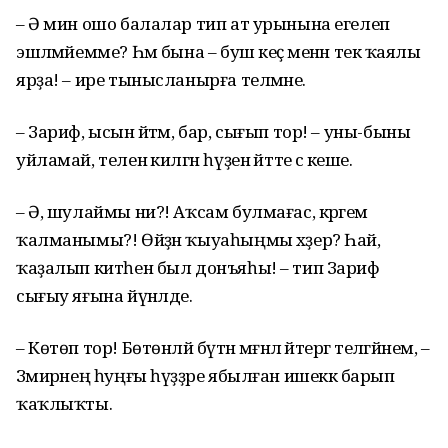
– Ә мин ошо балалар тип ат урынына егелеп
эшләмәйемме? Һәм бына – буш кеҫә менән текә ҡаялы
ярҙа! – ире тынысланырға теләмәне.
– Зариф, ысын әйтәм, бар, сығып тор! – уны-быны
уйламай, теленә килгән һүҙен әйтте әсә кеше.
– Ә, шулаймы ни?! Аҡсам бул­мағас, кәрәгем
ҡалманымы?! Өйҙән ҡыуаһыңмы хәҙер? Һай,
ҡаҙалып китһен был донъяһы! – тип Зариф
сығыу яғына йүнәлде.
– Көтөп тор! Бөтөнләй бүтән мәғәнәлә әйтергә теләгәйнем, –
Зәмирәнең һуңғы һүҙҙәре ябылған ишеккә барып
ҡаҡлыҡты.