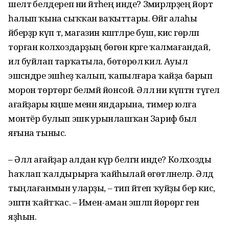
шелтә белдереп ни әйтәһең инде? Зәмирә­ләрҙең йорт
һалып ҡына сыҡҡан ваҡыттары. Өйгә алаһы
әйберҙәр күп тә, магазин кәштәләре буш, кисә гөрләп
торған колхоз­дарҙың бөгөн кәрәге ҡалмағандай,
ил буйлап тарҡатыла, бөтөрөлә килә. Ауыл
эшсәндәре эшһеҙ ҡалып, ҡапылғара ҡайҙа барып
морон төртөргә белмәй йонсой. Әллә ни күптән түгел
ағайҙары кәңәше менән яндарына, тимер юлға
монтёр булып эшкә урын­лашҡан Зариф был
яғына тыныс.
– Әллә ағайҙар алдан күрә белгән инде? Колхозды
һаҡлап ҡалдырырға ҡайһылай өгөтләне­ләр. Әлдә
тыңлағанмын уларҙы, – тип әйтеп ҡуйҙы бер кис,
эштән ҡайтҡас. – Имен-аман эшләп йөрөргә генә
яҙһын.