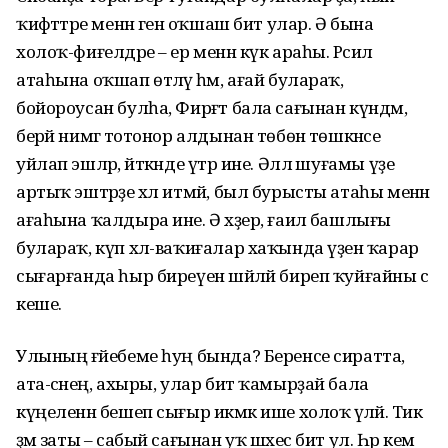
ҡиәфәттәре менән генә оҡшаш бит улар. Ә бына
холоҡ-фиғелдәре – ер менән күк араһы. Рәсил
атаһына оҡшап өтәләү һәм, ағай булараҡ,
бойороусан булһа, Фирғәт бала сағынан күндәм,
берәй нимәгә тотонор алдынан төбөнә төшкәнсе
уйлап эшләр, әйткәнде үтәр ине. Әллә шуғамы үҙе
артыҡ эштәрҙе хәл итмәй, был бурысты атаһы менән
ағаһына ҡалдыра ине. Ә хәҙер, ғаилә башлығы
булараҡ, күп хәл-ваҡиғалар хаҡында үҙенә ҡарар
сығарғанда һыр биреүен шәйләй биреп ҡуйғайны әсә
кеше.
Улының ғәйебеме һуң бында? Беренсе сиратта,
ата-әсәнең, ахыры, улар бит ҡамырҙай бала
күңеленән бешеп сығыр икмәк ише холоҡ әүәләй. Тик
әҙәм заты – сабый сағынан уҡ шәхес бит ул. Һәр кем