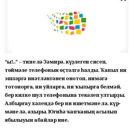
“Һы!..” – тине лә Зәмирә, күҙ­леген сисеп,
төймәле телефонын өҫтәлгә һалды. Ҡапыл ни
эшләргә ниәтләнгәнен онотоп, нимәгә
тотонорға, ни уйларға, ни ҡылырға белмәй,
бер килке шул телефонына текәлеп ултырҙы.
Албырғау хәлендә бер ни ишетмәне лә, күр­
мәне лә, ахыры. Юғиһә ҡапҡаның асылып
ябылыуын абайлар ине.