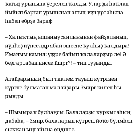
ҡағыҙ урынына әүерелеп ҡалды. Уларҙы һаҡлап
йыйып барған урынынан алып, иҙән уртаһына
һибеп ебәрҙе Зариф.
– Халыҡтың ышаныусанлы­ғынан файҙаланып,
йүнһеҙ йүн­селдәр ябай эшсене ҡулһыҙ ҡалдыра!
Иманым камил: үҙҙәре байып ҡалаларҙыр әле! Ә
беҙгә артабан нисек йәшәргә?! – тип туҙынды.
Атайҙарының был тиклем тауыш күтәргәнен
күргәне булмаған малайҙары Зәмирәгә килеп һы­
рынды.
– Шымыраҡ булһаңсы. Бала­ларҙы ҡурҡытаһың
дабаһа, – Зәмирә, балаларын күтәреп, йоҡо бүлмәһенә
сыҡҡан ыңғайына өндәште.