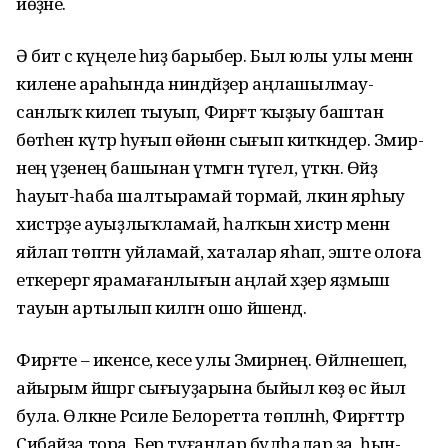
йөҙәне.
Ә бит әсә күңеле һиҙә барыбер. Был юлы улы менән
килене ара­һында ниндәйҙер аңлашылмау­
санлыҡ килеп тыуып, Фирғәт ҡыҙыу баштан
бөтәһен күтәрә һуғып өйөнән сығып киткәндер. Зәмирә­
нең үҙенең башынан үтмәгән түгел, үткән. Өйҙә
һауыт-һаба шалтырамай тормай, ләкин ярһыу
хистәрҙе ауыҙлыҡламай, һалҡын хистәр менән
яйлап төптән уйламай, хаталар яһап, эште олоға
еткерергә ярамағанлығын аңлай хәҙер яҙмыш
тауын артылып килгән ошо йәшендә.
Фирғәте – икенсе, кесе улы Зәмирәнең. Өйләнешеп,
айырым йәшәргә сығыуҙарына быйыл көҙ өс йыл
була. Өлкәне Рәсиле Белоретта төпләнһә, Фирғәттәр
Сибайҙа тора. Бер туғандар булһалар ҙа, һын-