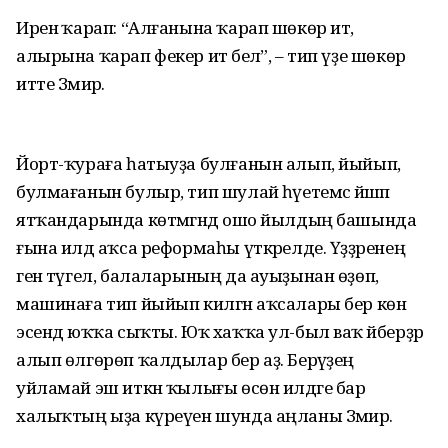
Иренә ҡарап: “Алғанына ҡарап шөкөр итә,
алырына ҡарап фекер итә белә”, – тип үҙе шөкөр
итте Зәмирә.
Йорт-ҡураға һатыуҙа булғанын алып, йыйып,
булмағанын булыр, тип шулай һәүетемсә йәшәп
ятҡандарында көтмәгәндә ошо йылдың башында
ғына илдә аҡса реформаһы үткәрелде. Үҙҙәренең
генә түгел, балаларының да ауыҙынан өҙөп,
машинаға тип йыйып килгән аҡсалары бер көн
эсендә юҡҡа сыҡты. Юҡ хаҡҡа ул-был ваҡ әйберҙәр
алып өлгөрөп ҡалдылар бер аҙ. Берәүҙең
уйламай эш иткән ҡылығы өсөн илдәге бар
халыҡтың ыҙа күреүен шунда аңланы Зәмирә.