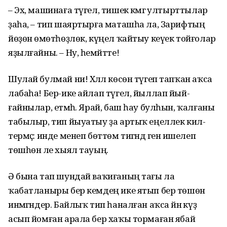
– Эх, машинаға түгел, тишек кәмәгә ултырттылар
ҙаһа, – тип шаяртырға маташһа ла, Зарифтың
йөҙөнә өмөтһөҙлөк, күңел ҡайтыу кеүек тойғолар
яҙылғайны. – Ну, һемәйтте!
Шулай булмай ни! Хәләл көсөн түгеп тапҡан аҡса
лабаһа! Бер-ике айлап түгел, йыллап йый­
ғайнылар, етмәһә. Ярай, баш һау булһын, ҡалғаны
табылыр, тип йыуатыу ҙа артыҡ еңеллек кил­
термәҫ: инде менеп бөттөм тигәндә генә ишелеп
төшһөн әле хыял тауың.
Ә бына тап шундай ваҡиғаның тағы ла
ҡабатланыры бер кемдең ике ятып бер төшөнә
инмәгәндер. Байлыҡ тип һаналған аҡса йәнә күҙ
асып йомған арала бер хаҡы тормаған ябай