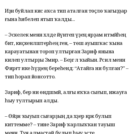
Иҙән буйлап кисә аҡса тип аталған төҫлө ҡағыҙҙар
ғына һибелеп ятып ҡалды...
– Эскелек менән хәлде йүнәтеп үҙеңә ярҙам итмәйһең
бит, киҫкен­ләштерәһең генә, – төш ауышҡас ҡына
карауатынан тороп ултырған Зариф янына
килеп ултырҙы Зәмирә. – Беҙгә лә ҡыйын. Рәсил менән
Фирғәт ике һүҙҙең бере­һендә: “Атайға ни булған?” –
тип һорап йонсотто.
Зариф, бер ни өндәшмәй, алғы яҡҡа сығып, ижауға
һыу тултырып алды.
– Өйҙән ҡыуып сығарҙың да хәҙер кәрәк булып
киттемме? – тине Зариф ҡарлыҡҡан тауыш
менән. Туя алмаҫтай булып һыу эсте.