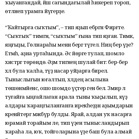
ҡыуанғандай, йәш сағындағылай һикереп тороп,
өтәләнеп урамға йүгерҙе.
“Ҡайтырға сыҡтым”, – тип яҙып ебәргән Фирғәте.
“Сыҡтыҡ” тимәгән, “сыҡтым” ғына тип яҙған. Тимәк,
яңғыҙы, Гөлнараһы менән бергә түгел. Ниңә бер үҙе?
Етмәһә, аҙна уртаһында. Әсә йөрәге тулап, шомло
хистәргә төрөндө. Әҙәм тигәнең шулай бит: бер-бер
хәл була ҡалһа, тәүҙә насар уйҙарға бирелә.
Тыныслығын юғалтып, хәлдең асылына
төшөнмәйенсә, ошо шомдо үҫтерә генә белә. Зәмирә лә
туғайға ыңғайлаған арала тыны ҡыҫылып, күҙ
алдары ҡараңғыланғанға ирекһеҙҙән аҙымдарын
әкренәйтергә мәжбүр булды. Ярай, алдан уҡ насарға
юрамай торайым әле, тип үҙен тынысландырып
ҡараһа ла, юҡ, тойғоларына үҙе баш була алмай