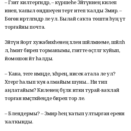
– Гәзит килтергәндәр, – күршеһе Зәйтүнәнең килеп
инеп, ҡапыл өндәшеүенә терт итеп ҡалды Зәмирә. –
Бөгөн иртәләгәндәр әле ул. Былай саҡта төштән һуң үтә
торғайны почта.
Зәйтүнә йорт хужабикәһенең хәлен шәйләмәнеме, шәйләһә
лә, әһәмиәт биреп торманымы, гәзитте өҫтәлгә ҡуйып,
йомошон әйтә һалды.
– Ҡана, теге нәмәңде, ҡәһәрең, нисек атала әле ул?
Хәтергә һалып ҡуя алмайым шуны... Ни тип
аңлатайым? Киленең бүләк иткән турай-ваҡлай
торған нәмәҫтәкә­йеңде биреп тор әле.
– Блендермы? – Зәмирә һеңә ҡатып ултырған еренән
ҡалҡынды.