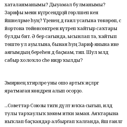
хаталанманымы? Дыуамал булманымы?
Зарифы менән күгәрсендәрҙәй гөрләшеп кенә
йәшәнеләрме һуң? Үҙенең дә ғаилә усағына төкөрөп, әсә
йортона төйөнсөктәрен күтәреп ҡайтыр саҡтары
булды бит. Ә бер сағында, ысынлап та, ҡайтып
төштө ул ауылына, бынан һуң Зариф янына ике
аяғымдың береһен дә баҫмам, тип. Шул мәлдә
сабыр холоҡло әсәһе ниҙәр ҡылды?
Зәмирәнең хәтирәләре уны ошо артыҡ иҫләргә
яратмаған көн­дәренә алып осорҙо.
...Советтар Союзы тигән дәүләт юҡҡа сығып, илдә
тулы тарҡаулыҡ хөкөм иткән заман. Аяҡтарына
ныҡлап баҫҡандар албырғап ҡалғанда, йәш ғаиләгә