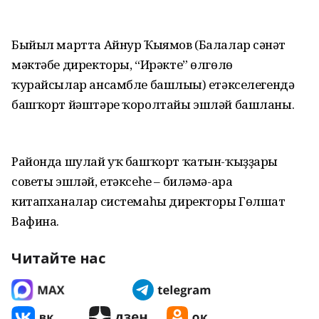
Быйыл мартта Айнур Ҡыямов (Балалар сәнғәт
мәктәбе директоры, “Ирәкте” өлгөлө
ҡурайсылар ансамбле башлығы) етәкселегендә
башҡорт йәштәре ҡоролтайы эшләй башланы.
Районда шулай уҡ башҡорт ҡатын-ҡыҙҙары
советы эшләй, етәксеһе – биләмә-ара
китапханалар системаһы директоры Гөлшат
Вафина.
Читайте нас