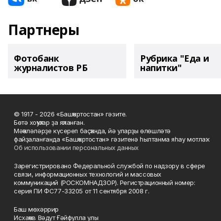
Партнеры
Фотобанк
Рубрика "Еда и
журналистов РБ
напитки"
© 1917 - 2026 «Башҡортостан» гәзите.
Бөтә хоҡуҡтар ҙа яҡланған.
Мәҡәләләрҙе күсереп баҫҡанда, йә уларҙы өлөшләтә
файҙаланғанда «Башҡортостан» гәзитенә һылтанма яһау мотлаҡ.
Об использовании персональных данных
Зарегистрировано Федеральной службой по надзору в сфере
связи, информационных технологий и массовых
коммуникаций (РОСКОМНАДЗОР). Регистрационный номер:
серия ПИ ФС77-33205 от 11 сентября 2008 г.
Баш мөхәррир
Исхаҡов Вәдүт Ғәйфулла улы