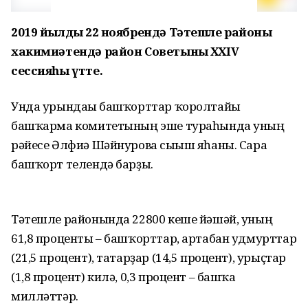
2019 йылдың 22 ноябрендә Тәтешле районы
хакимиәтендә район Советының XXIV
сессияһы үтте.
Унда урындағы башҡорттар ҡоролтайы
башҡарма комитетының эше тураһында уның
рәйесе Әлфиә Шәйнурова сығыш яһаны. Сара
башҡорт телендә барҙы.
Тәтешле районында 22800 кеше йәшәй, уның
61,8 проценты – башҡорттар, артабан удмурттар
(21,5 процент), татарҙар (14,5 процент), урыҫтар
(1,8 процент) килә, 0,3 процент – башҡа
милләттәр.