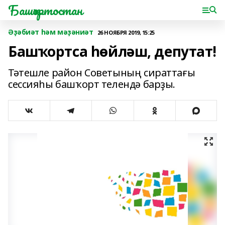
Башҡортостан
Әҙәбиәт һәм мәҙәниәт
26 НОЯБРЯ 2019, 15:25
Башҡортса һөйләш, депутат!
Тәтешле район Советының сираттағы
сессияһы башҡорт телендә барҙы.