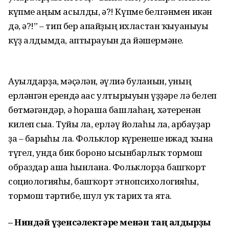
күпме аңым асылды, ә?! Күпме белгәнмен икән
дә, ә?!” – тип бер апайҙың ихластан ҡыуаныуы
күҙ алдымда, аптырауын да йәшермәне.
Ауылдарҙа, мәҫәлән, әүлиә булғанын, уның
ерләнгән ерендә ағас ултырыуын үҙҙәре лә белеп
бөтмәгәндәр, ә һораша башлаһаң, хәтеренән
килеп сыға. Туйы ла, ерләү йолаһы ла, арбауҙар
ҙа – барыһы ла. Фольклор күренеше ижад ҡына
түгел, унда бик боронғо ысынбарлыҡ тормош
образдар аша һынлана. Фольклорҙа башҡорт
социологияһы, башҡорт этнопси­холо­гияһы,
тормош тәртибе, шул уҡ тарих та ята.
– Ниндәй үҙенсәлектәре менән таң ҡалдырҙы