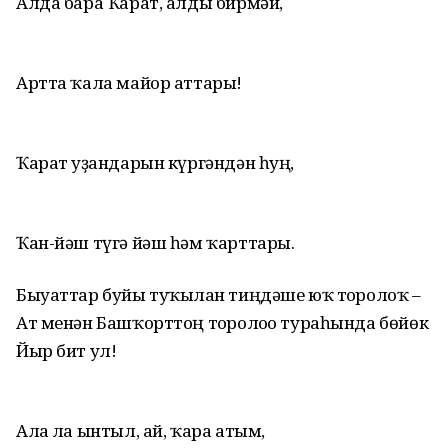
Алда бара Ҡарат, алды бирмәй,
Артта ҡала майор аттары!
Ҡарат уҙғандарын күргәндән һуң,
Ҡан-йәш түгә йәш һәм ҡарттары.
Быуаттар буйы туҡылған тиңдәше юҡ тоғролоҡ –
Ат менән Башҡорттоң тоғролоғо тураһында бөйөк
Йыр бит ул!
Алға ла ынтыл, ай, ҡара атым,