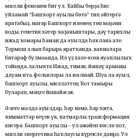
милли феномен бит ул. Ҡайһы берҙә һис
уйламай “Башҡорт ауылы бөтә” тип әйтергә
яратабыҙ, мәгәр Башҡорт иленең төп мәҙәни
коды, генетик хәтер ҡаҙаныш­тары, дәү тарихлы
ижад ҡомары һаман да ауылда һаҡлана әле.
Тормош алып барырға яратҡанда, ваҡиғаларға
битараф булма­ғанда, Ил үҙ хәле өсөн яуаплылыҡ
тойғанда, халыҡта Ижад, тимәк, йәшәү арманы
дауам итә, фольклоры ла юғалмай. Шуға ла ауыл,
башҡорт ауылы, милләттең Ҡот тамыры
булараҡ, мәңге йәшәйәсәк.
Әлеге мәлдә ауылдар, һәр нәмә, һәр ҡитға,
ҡиммәттәр кеүек үк, ҡатмарлы трансформация
кисерә. Башҡорт ауылы – ул ғәжәйеп көслө ҡот,
милли энергетика һаҡ­лаусы күрекле даирә. Ул