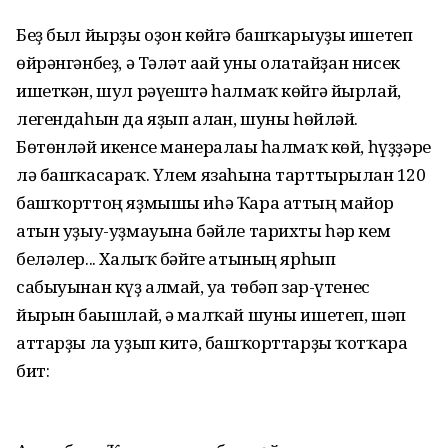
Беҙ был йырҙы оҙон көйгә башҡарыуҙы ишетеп
өйрәнгәнбеҙ, ә Тәлғәт ағай уны олатайҙан нисек
ишеткән, шул рәүештә һалмаҡ көйгә йырлай,
легендаһын да яҙып алған, шуны һөйләй.
Бөтөнләй икенсе ма­нералағы һалмаҡ көй, һүҙҙәре
лә башҡа­сараҡ. Үлем язаһына тарттырылған 120
башҡорттоң яҙмышы иһә Ҡара аттың майор
атын уҙыу-уҙмауына бәйле тарихты һәр кем
беләлер... Халыҡ бәйге атының ярһып
сабыуынан күҙ алмай, уға төбәп зар-үтенес
йырын бағышлай, ә малҡай шуны ишетеп, шәп
аттарҙы ла уҙып китә, башҡорттарҙы ҡотҡара
бит: