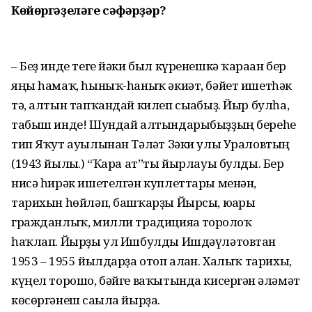
Көйөргәҙеләге сәфәрҙәр?
– Беҙ инде теге йәки был күренешкә ҡараған бер
яңы һамаҡ, һыныҡ-һаныҡ әкиәт, бәйет ишетһәк
тә, алтын тапҡандай килеп сығабыҙ. Йыр булһа,
табыш инде! Шундай алтындарыбыҙҙың береһе
тип Яҡут ауылынан Тәлғәт Зәки улы Ураловтың
(1943 йылғы.) “Ҡара ат”ты йырлауы булды. Бер
нисә һирәк ишетелгән куплеттары менән,
тарихын һөйләп, башҡарҙы Йырсы, юғары
гражданлыҡ, милли традицияға тоғролоҡ
һаҡлап. Йырҙы ул Ишбулды Ишдәүләтовтан
1953 – 1955 йылдарҙа отоп алған. Халыҡ тарихы,
күңел торошо, бәйге ваҡытында кисергән ғәләмәт
көсөргәнеш сағыла йырҙа.