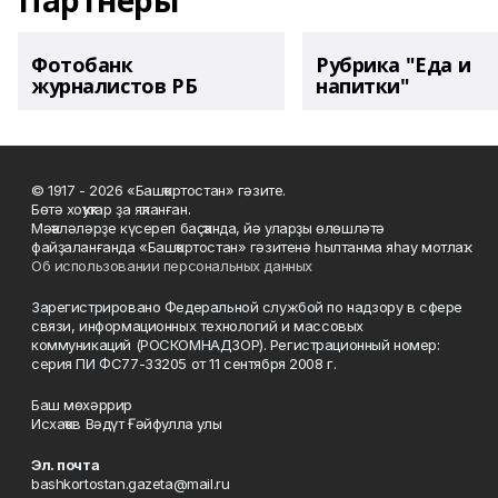
Партнеры
Фотобанк
Рубрика "Еда и
журналистов РБ
напитки"
© 1917 - 2026 «Башҡортостан» гәзите.
Бөтә хоҡуҡтар ҙа яҡланған.
Мәҡәләләрҙе күсереп баҫҡанда, йә уларҙы өлөшләтә
файҙаланғанда «Башҡортостан» гәзитенә һылтанма яһау мотлаҡ.
Об использовании персональных данных
Зарегистрировано Федеральной службой по надзору в сфере
связи, информационных технологий и массовых
коммуникаций (РОСКОМНАДЗОР). Регистрационный номер:
серия ПИ ФС77-33205 от 11 сентября 2008 г.
Баш мөхәррир
Исхаҡов Вәдүт Ғәйфулла улы
Эл. почта
bashkortostan.gazeta@mail.ru