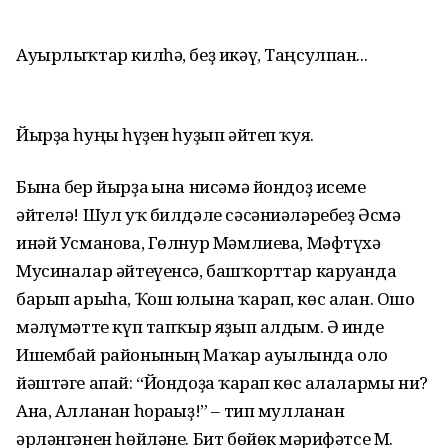
Ауырлыҡтар килһә, беҙ икәү, Таңсулпан...
Йырҙа һуңғы һүҙен һуҙып әйтеп ҡуя.
Бына бер йырҙа ғына нисәмә йондоҙ исеме
әйтелә! Шул уҡ билдәле сәсәниәләребеҙ Әсмә
инәй Усманова, Гөлнур Мәмлиева, Мәфтүхә
Мусиналар әйтеүенсә, башҡорттар каруанда
барып арыһа, Ҡош юлына ҡарап, көс алған. Ошо
мәғлүмәтте күп тапҡыр яҙып алдым. Ә инде
Ишембай районының Маҡар ауылында оло
йәштәге апай: “Йондоҙға ҡарап көс алалармы ни?
Ана, Алланан һорағыҙ!” – тип мулланан
әрләнгәнен һөйләне. Бит бөйөк мәғрифәтсе М.