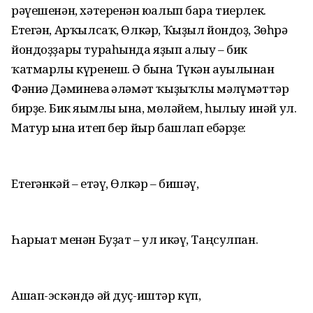
рәүешенән, хәтеренән юғалып бара тиерлек.
Етегән, Арҡылсаҡ, Өлкәр, Ҡыҙыл йондоҙ, Зөһрә
йондоҙҙары тураһында яҙып алыу – бик
ҡатмарлы күренеш. Ә бына Түкән ауылынан
Фәниә Дәминева ғәләмәт ҡыҙыҡлы мәғлүмәттәр
бирҙе. Бик яғымлы ғына, мөләйем, һылыу инәй ул.
Матур ғына итеп бер йыр башлап ебәрҙе:
Етегәнкәй – етәү, Өлкәр – бишәү,
Һарыат менән Буҙат – ул икәү, Таңсулпан.
Ашап-эскәндә әй дуҫ-иштәр күп,