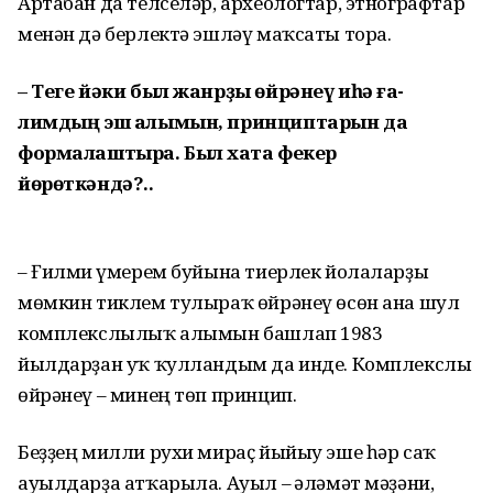
Артабан да телселәр, археологтар, этнографтар
менән дә берлектә эшләү маҡсаты тора.
– Теге йәки был жанрҙы өйрәнеү иһә ға­
лимдың эш алымын, принциптарын да
формалаштыра. Был хаҡта фекер
йөрөткәндә?..
– Ғилми ғүмерем буйына тиерлек йолаларҙы
мөмкин тиклем тулыраҡ өйрәнеү өсөн ана шул
комплекслылыҡ алымын башлап 1983
йылдарҙан уҡ ҡулландым да инде. Комплекслы
өйрәнеү – минең төп принцип.
Беҙҙең милли рухи мираҫ йыйыу эше һәр саҡ
ауылдарҙа атҡарыла. Ауыл – ғәләмәт мәҙәни,