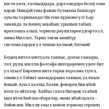
көстө уята, талпындыра, дәртләндерә белеү генә
кәрәк. Ниндәй генә фажиғә булманы башҡорт
ауылы тарихында! Ни генә күрмәне ул! Һәр
заманда ла йәшәү ыңғайын, урынын табып,
яраҡлаша алып, тормош рәүештәрен үҙгәртә ул,
әммә Милләт, Тарих тигән мәшһүр
системаларҙан ул төшөп ҡалмай, бөтмәй!
Беҙҙең интеллектуаль таяныс, донъя тамыры,
тел, рухи, милли фәлсәфә нигеҙҙә­ренең үҙәге бит
ул ауыл! Бирешеп китә торған ҡоролма түгел,
сөнки ул Тәбиғәт закондарына таянып, уға яҡын
йәшәй. Ауыл халҡы, бәлки, фекерен бик ябай
итеп тә әйтәлер. Ҡайһы саҡта бигерәк тә ябай
ғына итеп һөйләп ебәрәләр, әммә ябайлыҡта –
бөйөклөк. Милли аҡыл менән тормош серенең