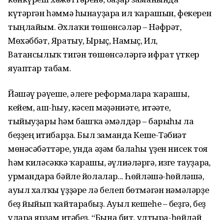
күтәргән һәммә һынауҙарға ил ҡарашын, фекерен
тыңлайым. Әхлаҡи төшөнсәләр – Нәфрәт,
Мөхәббәт, Яратыу, Ырыҫ, Намыҫ, Ил,
Ватансылыҡ тигән төшөнсәләргә ифрат үткер
яуаптар табам.
Йәшәү рәүеше, әлеге реформаларға ҡара­шы,
кейем, аш-һыу, кәсеп мәҙәниәте, итәғәте,
тыйыуҙары һәм башҡа ғәмәлдәр – барыһы ла
беҙҙең иғтибарҙа. Был заманда Кеше-Тәбиғәт
мөнәсәбәттәре, унда әҙәм балаһы үҙен нисек тоя
һәм киләсәккә ҡарашы, әүлиәләргә, изге тауҙарға,
урмандарға бәйле йолалар... Һөйләшә-һөйләшә,
ауыл халҡы үҙҙәре лә белеп бөтмәгән нәмәләрҙе
беҙ йыйып ҡайтарабыҙ. Ауыл кешеһе – беҙгә, беҙ
уларға ярҙам итәбеҙ. “Бына бит, ултыра-һөйләй