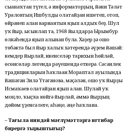
сығанаҡтан түгел, ә информаторҙың, йәғни Тәлғәт
Ураловтың Ишбулды олатайҙан ишетеп, отоп,
өйрәнеп алған вариантын яҙып алдыҡ беҙ. Шул
уҡ йыр, ысынлап та, 1968 йылдарҙа Ырымбур
өлкәһендә яҙып алынған була. Хәҙер ҙә ошо
төбәктә был йыр халыҡ хәтерендә әүҙем йәшәй:
кемдер йырлай, икенселәр тарихын һөйләй,
өсөнсөләр легенда рәүешендә еткерә. Сәсәнлек
традицияларын һаҡлаған Мораптал ауылында
йәшәгән Зилә Үтәгәнова, мәҫәлән, ошо уҡ йырҙы
Исмаҡаев олатайҙан яҙып алған. Шулай уҡ
моңло, ҡыҫҡа көйгә йырлай, әммә йырҙың
дөйөм үҙенсәлеге, аһәңе, әңе һаҡлана.
– Тағы ла ниндәй мәғлүмәттәргә иғтибар
бирергә тырыштығыҙ?