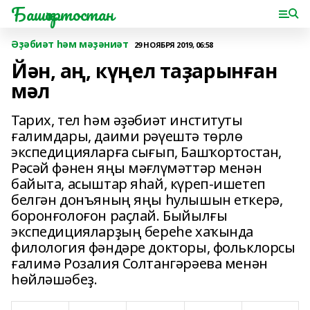
Башҡортостан
Әҙәбиәт һәм мәҙәниәт
29 НОЯБРЯ 2019, 06:58
Йән, аң, күңел таҙарынған
мәл
Тарих, тел һәм әҙәбиәт институты
ғалимдары, даими рәүештә төрлө
экспедицияларға сығып, Башҡортостан,
Рәсәй фәнен яңы мәғлүмәттәр менән
байыта, асыштар яһай, күреп-ишетеп
белгән донъяның яңы һулышын еткерә,
боронғолоғон раҫлай. Быйылғы
экспедицияларҙың береһе хаҡында
филология фәндәре докторы, фольклорсы
ғалимә Розалия Солтангәрәева менән
һөйләшәбеҙ.