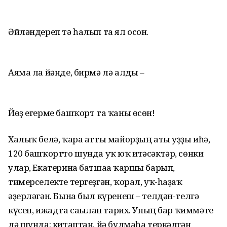
Әйләндереп тә һалып та ял осон.
Аяма ла йәнде, бирмә лә алды –
Йөҙ егерме башҡорт та ҡаны өсөн!
Халыҡ белә, ҡара атты майорҙың аты уҙҙы иһә,
120 башҡортто шунда уҡ юҡ итәсәктәр, сөнки
улар, Екатерина батшаға ҡаршы барып,
тимерселекте тергеҙгән, ҡорал, уҡ-һаҙаҡ
әҙерләгән. Бына был күренеш – телдән-телгә
күсеп, ижадта сағылған тарих. Уның бар ҡиммәте
лә шунда: китаптан, йә булмаһа теркәлгән