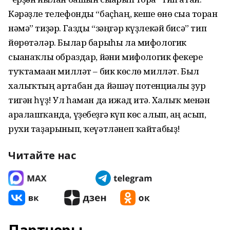
Кәрәҙле телефонды “баҫһаң, кеше өнө сыға торған
нәмә” тиҙәр. Газды “зәңгәр күҙлекәй бисә” тип
йөрөтәләр. Былар барыһы ла мифологик
сығанаҡлы образдар, йәғни мифологик фекере
туҡтамаған милләт – бик көслө милләт. Был
халыҡтың артабан да йәшәү потенциалы ҙур
тигән һүҙ! Ул һаман да ижад итә. Халыҡ менән
аралаш­ҡанда, үҙебеҙгә күп көс алып, аң асып,
рухи таҙарынып, ҡеүәтләнеп ҡайтабыҙ!
Читайте нас