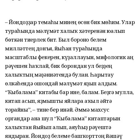
– Йондоҙҙар темаһы минең өсөн бик мөһим. Улар
тураһында мәғлүмәт халыҡ хәтеренән юғалып
бөткән тиерлек бит. Был боронғо белем
милләттең донъя, йыһан тураһында
масштаблы фекерен, күҙаллауын, мифологик аң
рәүешен һаҡлай, бик борондан ул беҙҙең
халыҡтың мәҙәниәтендә булған. Һарытау
өлкәһендә ошондай мәғлүмәт яҙып алдым.
“Ҡыбалама” китабы бар ине, балам. Беҙгә мулла,
китап асып, яҙмышты яйларға аҡыл әйтә
торғайны”, – тине бер инәй. Әммә махсус
органдар ана шул “Ҡыбалама” китаптарын
халыҡтан йыйып алып, аяуһыҙ рәүештә
яндырған. Йондоҙ белеме башҡорттоң йәшәү