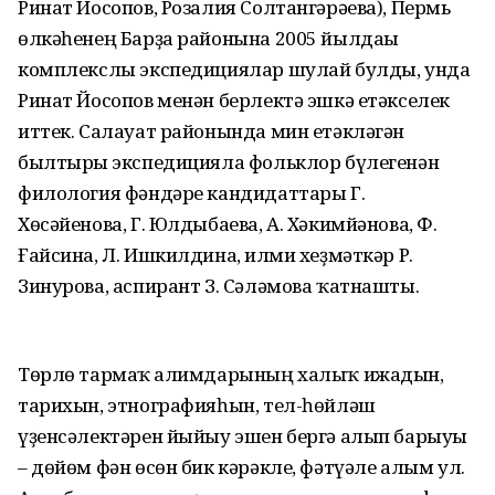
Ринат Йосопов, Розалия Солтангәрәева), Пермь
өлкәһенең Барҙа районына 2005 йылдағы
комплекслы экспедициялар шулай булды, унда
Ринат Йосопов менән берлектә эшкә етәкселек
иттек. Салауат районында мин етәкләгән
былтырғы экспедицияла фольклор бүлегенән
филология фәндәре кандидаттары Г.
Хөсәйенова, Г. Юлдыбаева, А. Хәкимйәнова, Ф.
Ғайсина, Л. Ишкилдина, ғилми хеҙмәткәр Р.
Зинурова, аспирант З. Сәләмова ҡатнашты.
Төрлө тармаҡ ғалим­дарының халыҡ ижадын,
тарихын, этногра­фияһын, тел-һөйләш
үҙенсәлектәрен йыйыу эшен бергә алып барыуы
– дөйөм фән өсөн бик кәрәкле, фәтүәле алым ул.