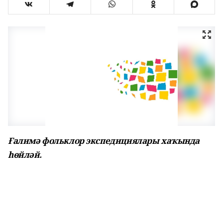
Ғалимә фольклор экспедициялары хаҡында
һөйләй.