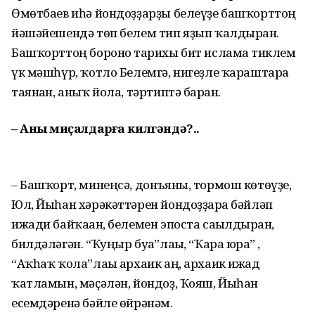
Өмөтбаев иһә йондоҙҙарҙы белеүҙе башҡорттоң
йәшәйешендә төп белем тип яҙып ҡал­дырған.
Башҡорттоң боронғо тарихы бит исламға тиклем
үк мәшһүр, ҡотло Белемгә, нигеҙле ҡараштарға
таянған, аныҡ йола, тәртиптә барған.
– Аныҡ миҫалдарға килгәндә?..
– Башҡорт, минеңсә, донъяны, тормош кө­төүҙе,
Юл, Йыһан хәрәкәттәрен йондоҙ­ҙарға бәйләп
ижади байҡаған, белемен эпоста сағылдырған,
билдәләгән. “Ҡуңыр буға”лағы, “Ҡара юрға” ,
“Аҡһаҡ ҡола”лағы архаик аң, архаик ижад
ҡатламын, мәҫәлән, йондоҙ, Ҡояш, Йыһан
есемдәренә бәйле өйрәнәм.