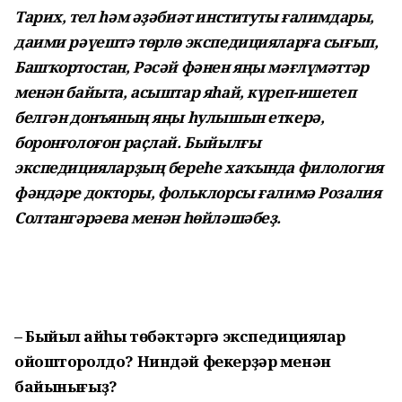
Тарих, тел һәм әҙәбиәт институты ғалимдары,
даими рәүештә төрлө экспедицияларға сығып,
Башҡортостан, Рәсәй фәнен яңы мәғлүмәттәр
менән байыта, асыштар яһай, күреп-ишетеп
белгән донъяның яңы һулышын еткерә,
боронғолоғон раҫлай. Быйылғы
экспедицияларҙың береһе хаҡында филология
фәндәре докторы, фольклорсы ғалимә Розалия
Солтангәрәева менән һөйләшәбеҙ.
– Быйыл ҡайһы төбәктәргә экспедициялар
ойошторолдо? Ниндәй фекерҙәр менән
байынығыҙ?