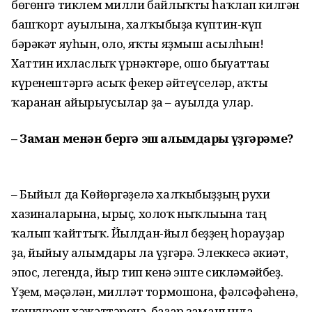
бөгөнгә тиклем милли байлыҡты һаҡлап килгән
башҡорт ауылына, халҡы­быҙға күптин-күп
бәрәкәт яуһын, оло, яҡты яҙмыш асылһын!
Хаттин ихласлыҡ үрнәк­тәре, ошо быуаттағы
күренештәргә асыҡ фекер әйтеүселәр, аҡты
ҡаранан айырыусылар ҙа – ауылда улар.
– Заман менән бергә эш алымдары үҙгәрәме?
– Быйыл да Көйөргәҙелә халҡыбыҙҙың рухи
хазиналарына, ырыҫ, холоҡ ныҡлығына таң
ҡалып ҡайттыҡ. Йылдан-йыл беҙҙең һорауҙар
ҙа, йыйыу алымдары ла үҙгәрә. Элеккесә әкиәт,
эпос, легенда, йыр тип кенә эште сикләмәйбеҙ.
Үҙем, мәҫәлән, милләт тормошона, фәлсәфәһенә,
көнкүреш хәжәт­тәренә, баҙар заманында