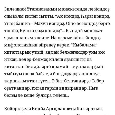
Зилә инәй Үтәгәнованың мөнәжәтендә лә йондоҙ
символы килеп сыҡты. “Аҡ йондоҙ, Һары йондоҙ,
Унан башҡа – Мәхүп йондоҙ. Ошо өс йондоҙ бергә
төшһә, Булыр ерҙә көндөҙ”... Бындай мөнәжәт
яҙып алғаным юҡ ине. Йәғни, ҡыҫҡаһы, йондоҙ
мифоло­гияһын өйрәнеү кәрәк. “Ҡыбалама”
китаптарын уҡый, аңлай белмәгәндәр уны юҡ
иткән. Белер-белмәҫ килеш яҙмышты ла
китаптан билдәләргә ярамай – муллаларҙың
тыйыуы ошоға бәйле, ә йондоҙҙарҙы оло­лауға
ҡаршылыҡтан түгел. Ә бит белгәндәрҙе Себер
оҙатҡандар, китаптарын яндырғандар. Ныҡ
белемле кеше булырға тейеш...
Көйөргәҙелә Кинйә Арыҫлановты бик яратып,