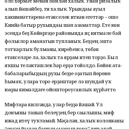
оло хөрмәт менән һөйләй халыҡ. Унан ризалыҡ
алып йәшәйбеҙ, ти халыҡ. Урындағы ауыл
хакимиәттәренә етәкселек иткән егеттәр – ошо
Кинйә батыр рухындағы шәп азаматтар. Ете көн
эсендә беҙ Көйөргәҙе районында иҫ китмәле бай
фольклор аманатын туп­ланыҡ. Беҙҙең эштә
тотҡарлыҡ булманы, киреһенсә, төбәк
етәкселәре лә, халыҡ та ярҙам итеп торҙо. Был
яҡшы теләктәшлек һәр ерҙә тойолдо. Бөйөк ата-
бабала­рыбыҙ­ҙың рухы беҙҙе оҙатып йөрөнө
һымаҡ, уларға тоғро ерҙәштәре лә шундай уҡ
юғары кимәлдәге ойоштороусанлыҡ күрһәтте.
Мифтарға килгәндә, улар беҙҙә йәшәй. Ул
донъяны танып-белеүҙең бер сағылышы, миф
ижад итеү туҡтамай. Мәҫәлән, халыҡ колонканы
“ерҙән йылан башын сығарып тора” тип атай.