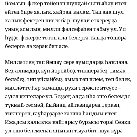
йомағын, фекер төйөнөн шундай сынъяһау итеп
әйтеп бирә халыҡ, хайран ҡалам. Тап ана шул
халыҡ фекерен нисек бар, шулай еткереү ҙә –
уның асылын, милли фәлсәфәһен табыу ул. Ул
һүҙҙе, фекерҙе тотоп ала белергә, ҡағыҙға төшөрә
белергә лә кәрәк бит әле.
Милләттең төп йәшәү сере ауылдарҙа һаҡ­лана.
Беҙ, ғалимдар, күп йөрөйбөҙ, тик­шерәбеҙ, тимәк,
беләбеҙ, тип уйлайбыҙ, әммә төп ғилем, төп белек,
милләтте һәр заманда рухи терәкле итеүсе –
ауыл кеше­ләре ул. Беҙҙең алда иһә ошо белемде
түкмәй-сәсмәй, йыйнап, әйткәндәрен теркәп,
тикшереп, гәүһәрҙәрҙе хазина һандығы итеп
Ижадсы халыҡҡа ҡайтарыу бурысы тора! Сөнки
ул ошо белеменән яңынан тыуа бит, шуға күрә