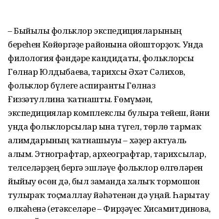
– Быйылғы фольклор экспедициялары­ның
береһен Көйөргәҙе районына ойош­торҙоҡ. Унда
филология фәндәре кандидаты, фольклорсы
Гөлнар Юлдыбаева, тарихсы Әхәт Сәлихов,
фольклор бүлеге аспиранты Гөлназ
Ғиззәтуллина ҡатнашты. Ғөмүмән,
экспедициялар комплекслы булырға тейеш, йәғни
унда фольклорсылар ғына түгел, төрлө тармаҡ
ғалимдарының ҡатнашыуы – хәҙер актуаль
алым. Этнографтар, археографтар, тарихсылар,
телселәрҙең бергә эшләүе фольклор өлгөләрен
йыйыу өсөн дә, был заманда халыҡ тормошон
тулыраҡ тоҫмал­лау йәһәтенән дә уңай. Һарытау
өлкәһенә (етәкселәре – Фирҙәүес Хисамитдинова,