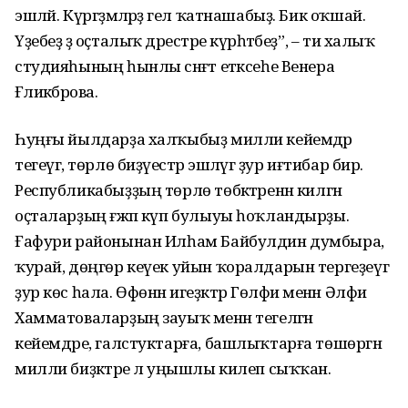
эшләй. Күргәҙмәләрҙә гел ҡатнашабыҙ. Бик оҡшай.
Үҙебеҙ ҙә оҫталыҡ дәрестәре күрһәтәбеҙ”, – ти халыҡ
сту­дияһының һынлы сәнғәт етәк­сеһе Венера
Ғәлиәкбәрова.
Һуңғы йылдарҙа халҡыбыҙ милли кейемдәр
тегеүгә, төрлө биҙәүестәр эшләүгә ҙур иғтибар бирә.
Республикабыҙҙың төрлө төбәктәренән килгән
оҫталарҙың ғәжәп күп булыуы һоҡландырҙы.
Ғафури районынан Илһам Байбулдин думбыра,
ҡурай, дөңгөр кеүек уйын ҡоралдарын терге­ҙеүгә
ҙур көс һала. Өфөнән игеҙәктәр Гөлфиә менән Әлфиә
Хамматоваларҙың зауыҡ менән тегелгән
кейемдәре, галстук­тарға, башлыҡтарға төшөргән
милли биҙәктәре лә уңышлы килеп сыҡҡан.