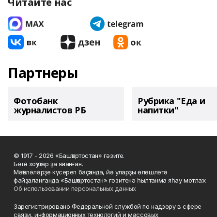
Читайте нас
Партнеры
Фотобанк
Рубрика "Еда и
журналистов РБ
напитки"
© 1917 - 2026 «Башҡортостан» гәзите.
Бөтә хоҡуҡтар ҙа яҡланған.
Мәҡәләләрҙе күсереп баҫҡанда, йә уларҙы өлөшләтә
файҙаланғанда «Башҡортостан» гәзитенә һылтанма яһау мотлаҡ.
Об использовании персональных данных
Зарегистрировано Федеральной службой по надзору в сфере
связи, информационных технологий и массовых