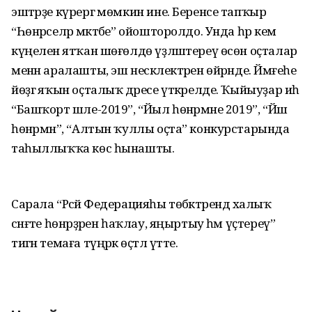
эштәрҙе күрергә мөмкин ине. Беренсе тапҡыр
“Һөнәрселәр мәктәбе” ойошторолдо. Унда һәр кем
күңеленә ятҡан шөғөлдө үҙләштереү өсөн оҫталар
менән аралашты, эш нескәлектәрен өйрәнде. Йәмғе­һе
йөҙгә яҡын оҫталыҡ дәресе үткәрелде. Ҡыйыуҙар иһә
“Баш­ҡорт шәле-2019”, “Йыл һөнәр­мәне 2019”, “Йәш
һөнәрмән”, “Алтын ҡуллы оҫта” конкурстарында
таһыллыҡҡа көс һы­нашты.
Сарала “Рәсәй Федерацияһы төбәктәрендә халыҡ
сәнғәте һөнәрҙәрен һаҡлау, яңыртыу һәм үҫтереү”
тигән темаға түңәрәк өҫтәл үтте.