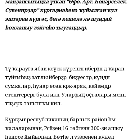
майҙансығында үткән “Өфө. Арт. Һөнәрселек.
Сувенирҙар” күргәҙмәһенә ҡуйылған ҡул
эштәрен күргәс, бөтә кешелә лә шундай
һоҡланыу тойғоһо тыуғандыр.
Тәү ҡарауға ябай кеүек күренгән әйберҙән дә ҡарап
туйғыһыҙ затлы әйберҙәр, биҙәүестәр, күндән
сумкалар, һунар өсөн кәрәк-яраҡ, кейемдәр
етештерергә була икән. Уларҙың оҫталары менән
тиҙерәк та­нышҡы килә.
Күргәҙмәгә республиканың барлыҡ район һәм
ҡалала­рынан, Рәсәйҙең 16 төбәгенән 300-ҙән ашыу
һөнәрсе йыйыл­ған. Бөтәһе лә үҙҙәренең күңел