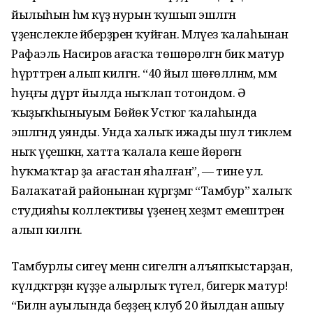
йылыһын һәм күҙ нурын ҡушып эшләгән
үҙенсәлекле әйберҙә­рен ҡуйған. Мәләүез ҡалаһынан
Рафаэль Насиров ағасҡа төшө­рөлгән бик матур
һүрәттәрен алып килгән. “40 йыл шөғөл­ләнәм, әммә
һуңғы дүрт йылда ныҡлап тотондом. Ә
ҡыҙыҡһы­ныуым Бөйөк Устюг ҡалаһында
эшләгәндә уянды. Унда халыҡ ижады шул тиклем
ныҡ үҫешкән, хатта ҡалала кеше йөрөгән
һуҡмаҡтар ҙа ағастан яһалған”, — тине ул.
Балаҡатай районынан күргәҙмәгә “Тамбур” халыҡ
студияһы коллективы үҙенең хеҙмәт емештәрен
алып килгән.
Тамбурлы сигеү менән сигелгән алъяпҡыстарҙан,
күлдәктәрҙән күҙҙе алырлыҡ түгел, бигерәк матур!
“Билән ауылында беҙҙең клуб 20 йылдан ашыу