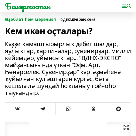
Башҡортостан
Әҙәбиәт һәм мәҙәниәт
10 ДЕКАБРЯ 2019, 09:46
Кем икән оҫталары?
Күҙҙе ҡамаштырырлыҡ дебет шәлдәр,
яулыҡтар, картиналар, сувенирҙар, милли
кейемдәр, уйынсыҡтар... “ВДНХ-ЭКСПО”
майҙансығында үткән “Өфө. Арт.
Һөнәрселек. Сувенирҙар” күргәҙмәһенә
ҡуйылған ҡул эштәрен күргәс, бөтә
кешелә лә шундай һоҡланыу тойғоһо
тыуғандыр.