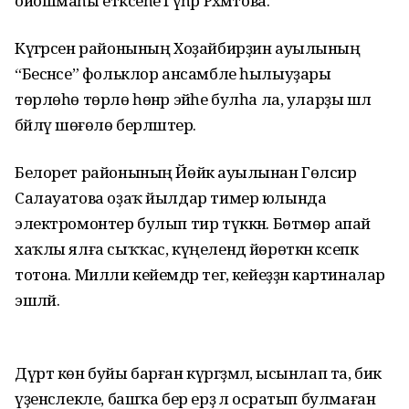
ойошмаһы етәксеһе Гәүһәр Рәхмәтова.
Күгәрсен районының Хоҙай­бирҙин ауылының
“Бесәнсе” фольклор ансамбле һылыуҙары
төрлөһө төрлө һөнәр эйәһе булһа ла, уларҙы шәл
бәйләү шөғөлө берләштерә.
Белорет районының Йөйәк ауылынан Гөлсирә
Салауатова оҙаҡ йылдар тимер юлында
электромонтер булып тир түккән. Бөтмөр апай
хаҡлы ялға сыҡҡас, күңелендә йөрөткән кәсепкә
тотона. Милли кейемдәр тегә, кейеҙҙән картиналар
эшләй.
Дүрт көн буйы барған күргәҙ­мәлә, ысынлап та, бик
үҙенсә­лекле, башҡа бер ерҙә лә осратып булмаған