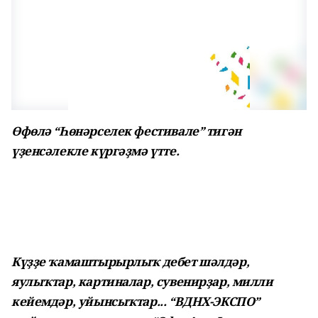
Өфөлә “Һөнәрселек фестивале” тигән
үҙенсәлекле күргәҙмә үтте.
Күҙҙе ҡамаштырырлыҡ дебет шәлдәр,
яулыҡтар, картиналар, сувенирҙар, милли
кейемдәр, уйынсыҡтар... “ВДНХ-ЭКСПО”