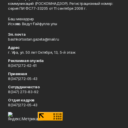
коммуникаций (РОСКОМНАДЗОР). Регистрационный номер:
серия ПИ ФС77-33205 от 11 сентября 2008 г.
Баш мөхәррир
Исхаҡов Вәдүт Ғәйфулла улы
Эл. почта
bashkortostan.gazeta@mail.ru
Адрес
г. Уфа, ул. 50 лет Октября, 13, 5-й этаж
Рекламная служба
8(347)272-62-61
Приемная
8(347)272-05-43
Сотрудничество
8(347) 273-83-92
Отдел кадров
8(347)272-05-43