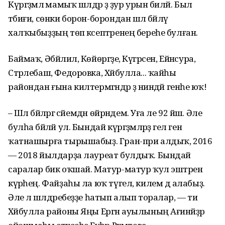
Күргәҙмәлә мамыҡ шәлдәр ҙә ҙур урын биләй. Был
тәбиғи, сөнки борон-борондан шәл бәйләү
халҡыбыҙҙың төп кәсептәренең береһе булған.
Баймаҡ, Әбйәлил, Көйөргәҙе, Күгәрсен, Ейәнсура,
Стәрлебаш, Федоровка, Хәйбулла... ҡайһы
райондан ғына килтермәгәндәр ҙә ниндәй генәһе юҡ!
– Шәл бәйләргә әсәйемдән өйрәндем. Уға әле 92 йәш. Әле
булһа бәйләй ул. Бындай күргәҙ­мәләрҙә гел генә
ҡатнашырға тырышабыҙ. Гран-при алдыҡ, 2016
— 2018 йылдарҙа лауреат булдыҡ. Бындай
саралар бик оҡшай. Матур-матур ҡул эштә­рен
күрәһең. Файҙаһы ла юҡ түгел, килем дә алабыҙ.
Әле лә шәлдәребеҙҙе һатып алып торалар, — ти
Хәйбулла районы Яңы Ергән ауылының Ағинәйҙәр