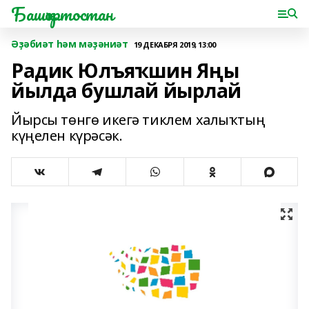
Башҡортостан
Әҙәбиәт һәм мәҙәниәт
19 ДЕКАБРЯ 2019, 13:00
Радик Юлъяҡшин Яңы
йылда бушлай йырлай
Йырсы төнгө икегә тиклем халыҡтың
күңелен күрәсәк.