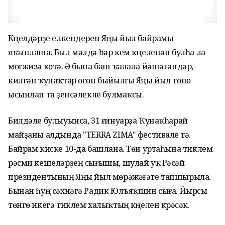
Күңелдәрҙе елкендереп Яңы йыл байрамы
яҡынлаша. Был мәлдә һәр кем күңеленән булһа ла
мөғжизә көтә. Ә бына баш ҡалала йәшәгәндәр,
килгән ҡунаҡтар өсөн быйылғы Яңы йыл төнө
ысынлап та үҙенсәлекле булмаҡсы.
Билдәле булыуынса, 31 ғинуарҙа Ҡунаҡһарай
майҙаны алдында "TERRA ZIMA" фестивале үтә.
Байрам киске 10-да башлана. Төн уртаһына тиклем
рәсми кешеләрҙең сығышы, шулай уҡ Рәсәй
президентының Яңы йыл мөрәжәғәте тапшырыла.
Бынан һуң сәхнәгә Радик Юлъяҡшин сыға. Йырсы
төнгө икегә тиклем халыҡтың күңелен күрәсәк.