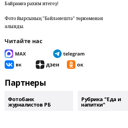
Байрамға рәхим итегеҙ!
Фото йырсының "Бәйләнештә" төркөмөнән
алынды.
Читайте нас
Партнеры
Фотобанк
Рубрика "Еда и
журналистов РБ
напитки"