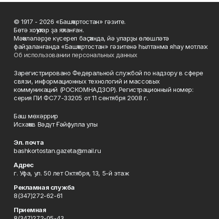
© 1917 - 2026 «Башҡортостан» гәзите.
Бөтә хоҡуҡтар ҙа яҡланған.
Мәҡәләләрҙе күсереп баҫҡанда, йә уларҙы өлөшләтә
файҙаланғанда «Башҡортостан» гәзитенә һылтанма яһау мотлаҡ.
Об использовании персональных данных
Зарегистрировано Федеральной службой по надзору в сфере
связи, информационных технологий и массовых
коммуникаций (РОСКОМНАДЗОР). Регистрационный номер:
серия ПИ ФС77-33205 от 11 сентября 2008 г.
Баш мөхәррир
Исхаҡов Вәдүт Ғәйфулла улы
Эл. почта
bashkortostan.gazeta@mail.ru
Адрес
г. Уфа, ул. 50 лет Октября, 13, 5-й этаж
Рекламная служба
8(347)272-62-61
Приемная
8(347)272-05-43