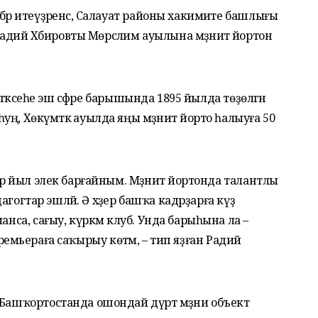
әр итеүҙәренсә, Салауат районы хакимиәте башлығы
ий Хәбировты Мөрсәлим ауылына мәҙәниәт йортон
 етәксеһе эш сәфәре барышында 1895 йылда төҙөлгән
, Хөкүмәткә ауылда яңы мәҙәниәт йорто һалыуға 50
ер йыл элек барғайным. Мәҙәниәт йортонда талантлы
едагогтар эшләй. Ә хәҙер башҡа кадрҙарға күҙ
анса, сағыу, күркәм клуб. Унда барыһына ла –
к! Премьераға саҡырыу көтәм, – тип яҙған Радий
 Башҡортостанда ошондай дүрт мәҙәни объект