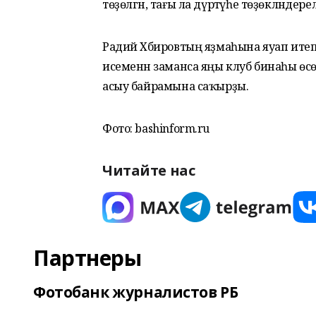
төҙөлгән, тағы ла дүртәүһе төҙөкләндерел
Радий Хәбировтың яҙмаһына яуап итеп
исеменән заманса яңы клуб бинаһы өсөн 
асыу байрамына саҡырҙы.
Фото: bashinform.ru
Читайте нас
Партнеры
Фотобанк журналистов РБ