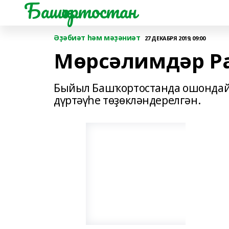
Башҡортостан
Әҙәбиәт һәм мәҙәниәт
27 ДЕКАБРЯ 2019, 09:00
Мөрсәлимдәр Ра
Быйыл Башҡортостанда ошондай д
дүртәүһе төҙөкләндерелгән.