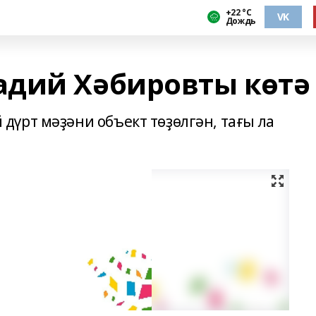
+22 °С
VK
Дождь
дий Хәбировты көтә
үрт мәҙәни объект төҙөлгән, тағы ла