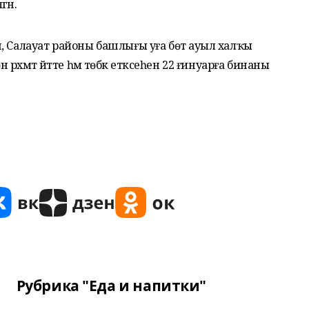
гән.
, Салауат районы башлығы уға бөтә ауыл халҡы
рәхмәт әйтте һәм төбәк етәксеһен 22 ғинуарға бинаны
Рубрика "Еда и напитки"