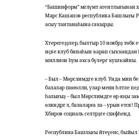
“Башинформ” мәғлүмәт агентлығынан хәб
Марс Кашапов республика Башлығы Рад
асыу тантанаһына саҡырҙы.
Хәтерегеҙҙәлер, былтыр 10 ноябрҙә төбәк
иҫке клуб бинаһын ҡарап сыҡҡандан һуң
миллион һум аҡса бүлергә ҡушҡайны.
– Был – Мөрсәлимдәге клуб. Унда мин б
балалар шөғөлләнә, улар менән һәләтле п
һалығыҙ – был Мөрсәлимдәге өр-яңы зам
өлкәндәргә лә, балаларға ла – урын етәсә
Хәбиров социаль селтәрҙәге сәхифәһендә.
Республика Башлығы әйтеүенсә, быйыл