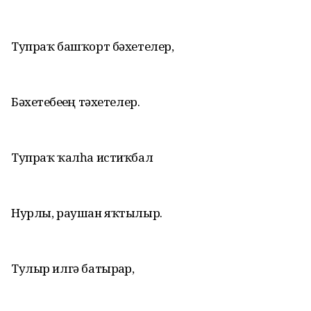
Тупраҡ башҡорт бәхетелер,
Бәхетебеҙҙең тәхетелер.
Тупраҡ ҡалһа истиҡбал
Нурлы, раушан яҡтылыр.
Тулыр илгә батырҙар,