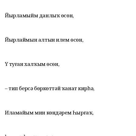
Йырламыйм данлыҡ өсөн,
Йырлаймын алтын илем өсөн,
Үҙ туған халҡым өсөн,
– тип берсә бөркөттәй ҡанат кирһә,
Иламайым мин көндәрем Һырғаҡ,