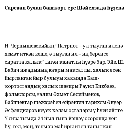
Сарсаған булған башҡорт ере
Шәйехзада һүҙенә
Н. Чернышевскийҙың “Патриот – ул тыуған иленә
хеҙмәт иткән кеше, ә тыуған ил – иң беренсе
сиратта халыҡ” тигән ҡанатлы һүҙҙәре бар. Эйе, Ш.
Бабич ижадының юғары маҡсатлы, халыҡ өсөн
йырланған йыр булыуы хаҡында Баш­
ҡортостандың халыҡ шағиры Рауил Бикбаев,
фольклорсы, ғалим Әхмәт Сөләй­мәнов,
Бабичевтар шәжәрәһен өйрәнгән тарихсы Әнүәр
Әсфәндиәров кеүек ҡәләм оҫталары үҙ һүҙен әйтте.
Үҙ сиратымда 24 йыл ғына йәшәү осоронда үҙен
һүҙ, тел, моң, телмәр маһиры итеп танытҡан