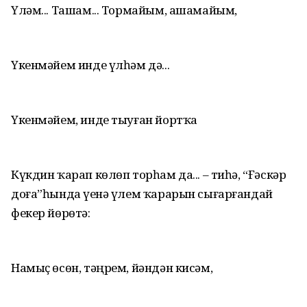
Үләм... Ташам... Тормайым, ашамайым,
Үкенмәйем инде үлһәм дә...
Үкенмәйем, инде тыуған йортҡа
Күкдин ҡарап көлөп торһам да... – тиһә, “Ғәскәр
доға”һында үҙенә үлем ҡарарын сығарғандай
фекер йөрөтә:
Намыҫ өсөн, тәңрем, йәндән кисәм,