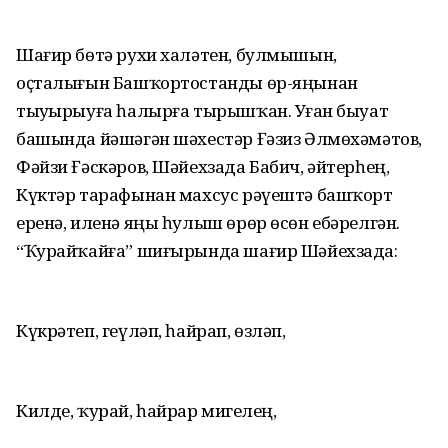
Шағир бөтә рухи халәтен, булмышын,
оҫталығын Башҡортостанды өр-яңынан
тыуҙырыуға һалырға тырышҡан. Уҙған быуат
башында йәшәгән шәхестәр Ғәзиз Әлмөхәмәтов,
Фәйзи Ғәскәров, Шә­йехзада Бабич, әйтерһең,
Күктәр тарафынан махсус рәүештә башҡорт
еренә, иленә яңы һулыш өрөр өсөн ебәрелгән.
“Ҡурайҡайға” шиғырында шағир Шә­йехзада:
Күкрәтеп, геүләп, һайрап, өзләп,
Килде, ҡурай, һайрар миҙгелең,