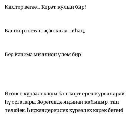
Килтер вәғәҙә... Ҡөҙрәт ҡулың бир!
Башҡортостан иҫән ҡала тиһәң,
Бер йәнемә миллион үлем бир!
Өсөнсө күрәҙәлек ҡуҙы башҡорт ерен ҡурсаларҙай
һүҙ оҫталары йөрәгендә яңынан ҡабыныр, тип
теләйек. Һиҫ­кәндерерлек күрәҙәлек кәрәк бөгөн!