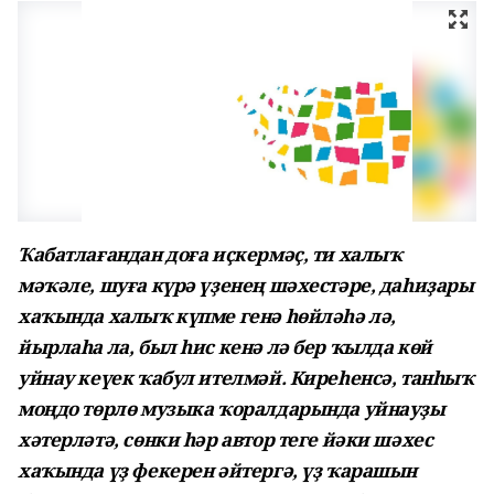
Ҡабатлағандан доға иҫкермәҫ, ти халыҡ
мәҡәле, шуға күрә үҙенең шәхестәре, даһиҙары
хаҡында халыҡ күпме генә һөйләһә лә,
йырлаһа ла, был һис кенә лә бер ҡылда көй
уйнау кеүек ҡабул ителмәй. Киреһенсә, танһыҡ
моңдо төрлө музыка ҡоралдарында уйнауҙы
хәтерләтә, сөнки һәр автор теге йәки шәхес
хаҡында үҙ фекерен әйтергә, үҙ ҡарашын