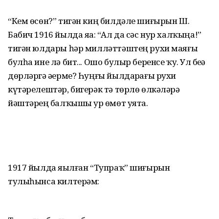
“Кем өсөн?” тигән киң билдәле шиғы­рын Ш.
Бабич 1916 йылда яҙа: “Ал да сәс нур халҡыңа!”
тигән юлдары һәр милләттәштең рухи маяғы
булһа ине лә бит... Ошо булыр беренсе ҡуҙ. Ул беҙҙә
дөрләргә әҙерме? Һуңғы йылдарҙағы рухи
күтәрелештәр, бигерәк тә төрлө өлкәләрҙә
йәштәрҙең балҡышы ҙур өмөт уята.
1917 йылда яҙылған “Тупраҡ” шиғы­рын
тулыһынса килтерәм: