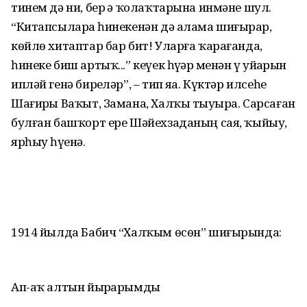
тинем дә ни, бер ҙә ҡолаҡтарына инмәне шул.
“Китапсыларҙа һинекенән дә алама шиғырҙар,
көйлө хитаптар бар бит! Уларға ҡарағанда,
һинеке биш артыҡ...” кеүек һүҙҙәр менән үҙ уйҙарын
ипләй генә бирҙеләр”, – тип яҙа. Күктәр илсеһе
Шағирҙы Ваҡыт, Замана, Халҡы тыуҙыра. Сарсаған
булған башҡорт ере Шәйехзаданың сая, ҡыйыу,
ярһыу һүҙенә.
1914 йылда Бабич “Халҡым өсөн” шиғырында:
Ап-аҡ алтын йырҙарымды