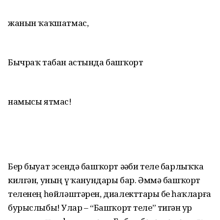
жанын ҡаҡшатмас,
Бычраҡ табан астында башҡорт
намысы ятмас!
Бер быуат эсендә башҡорт әҙәби теле барлыҡҡа
килгән, уның үҙ ҡанундары бар. Әммә башҡорт
теленең һөйләш­тәрен, диалекттарҙы беҙ һаҡларға
бурыс­лыбыҙ! Улар – “Башҡорт теле” тигән ҙур