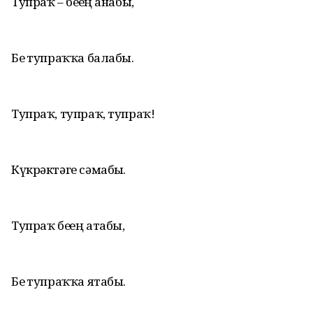
Тупраҡ – беҙҙең анабыҙ,
Беҙ тупраҡҡа балабыҙ.
Тупраҡ, тупраҡ, тупраҡ!
Күкрәктәге сәмабыҙ.
Тупраҡ беҙҙең атабыҙ,
Беҙ тупраҡҡа ятабыҙ.