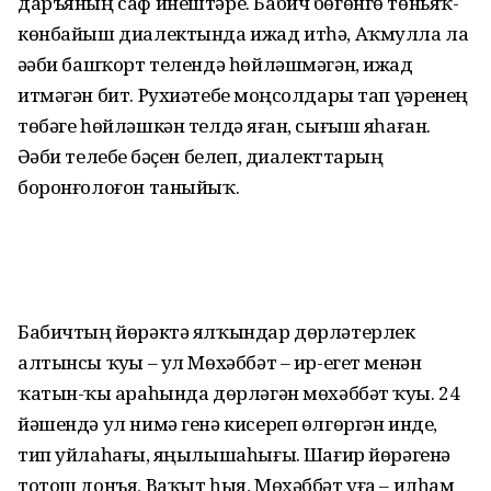
даръяның саф инештәре. Бабич бөгөнгө төньяҡ-
көнбайыш диалектында ижад итһә, Аҡмулла ла
әҙәби башҡорт телендә һөйләшмәгән, ижад
итмәгән бит. Ру­хиәтебеҙ моңсолдары тап үҙҙәренең
төбәге һөйләшкән телдә яҙған, сығыш яһаған.
Әҙәби телебеҙ бәҫен белеп, диалекттарҙың
боронғолоғон таныйыҡ.
Бабичтың йөрәктә ялҡындар дөрлә­терлек
алтынсы ҡуҙы – ул Мөхәббәт – ир-егет менән
ҡатын-ҡыҙ араһында дөрләгән мөхәббәт ҡуҙы. 24
йәшендә ул нимә генә кисереп өлгөргән инде,
тип уйлаһағыҙ, яңылышаһығыҙ. Шағир йөрәгенә
тотош донъя, Ваҡыт һыя, Мөхәббәт уға – илһам