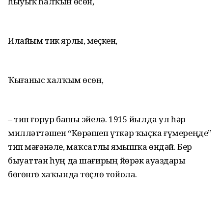
һыуыҡ һалҡын өсөн,
Илайым тик ярлы, меҫкен,
Ҡыҙғаныс халҡым өсөн,
– тип ғорур башы эйелә. 1915 йылда ул һәр
милләттәшен “Көрәшеп үткәр ҡыҫҡа ғүмереңде”
тип мәғәнәле, маҡсатлы яҙмышҡа өндәй. Бер
быуаттан һуң да шағирҙың йөрәк ауаздары
бөгөнгө хаҡында төҫлө тойола.