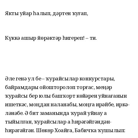
Якты уйҙар һалып, дәртен ҡуҙғап,
Күккә ашыр йөрәктәр һиҙгереп! – ти.
Әле генә ул беҙ – ҡурайсылар конкурстары,
байрамдары ойошторолоп торғас, меңәр
ҡурайсы бер юлы башҡорт көйҙәрен уйнағанын
ишеткәс, моңдан наҙланабыҙ, моңға иҙрәйбеҙ, иркә­
ләнәбеҙ. Ә бит заманында ҡурай уйнау ҙа
тыйылған, ҡурайсылар ҙа һирә­гәйгәндән-
һирәгәйгән. Шөкөр Хоҙайға, Бабичҡа ҡушылып: