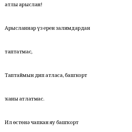
атлы арыслан!
Арысланнар үз ерен залимдардан
таптатмас,
Таптаймын дип атласа, башҡорт
ҡаны атлатмас.
Ил өстөнә чапкан яу башҡорт