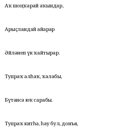
Аҡ шоңҡарҙай аҡындар,
Арыҫландай айҙарҙар
Әйләнеп үк ҡайтырҙар.
Тупраҡ алһаҡ, ҡалабыҙ,
Бүтәнсә юҡ сарабыҙ.
Тупраҡ китһә, һау бул, донъя,