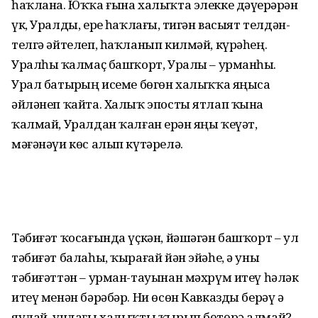
һаҡлана. Юҡҡа ғына халыҡта элекке дәүерҙәрҙән
үк, Уралды, ерҙе һаҡлағыҙ, тигән васыят телдән-
телгә әйтелеп, һаҡланып килмәй, күрәһең.
Уралһыҙ ҡалмаҫ башҡорт, Уралы – урманһыҙ.
Урал батырҙың исеме бөгөн халыҡҡа яңыса
әйләнеп ҡайта. Халыҡ эпосты ятлап ҡына
ҡалмай, Уралдан ҡалған ерҙән яңы ҡеүәт,
мәғәнәүи көс алып күтәрелә.
Тәбиғәт ҡосағында үҫкән, йәшәгән баш­ҡорт – ул
тәбиғәт балаһы, ҡырағай йән эйәһе, ә уны
тәбиғәттән – урман-тауынан мәхрүм итеү һәләк
итеү менән бәрәбәр. Ни өсөн Кавказды берәү ҙә
яулай, ундағы халыҡты ҡырып бөтөрә алмай?