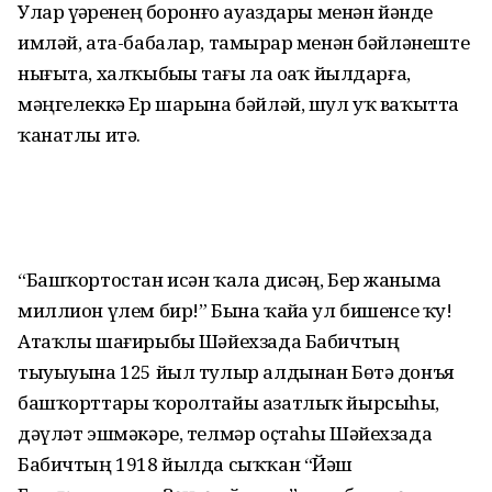
Улар үҙҙәренең боронғо ауаздары менән йәнде
имләй, ата-бабалар, тамырҙар менән бәйләнеште
нығыта, халҡыбыҙҙы тағы ла оҙаҡ йылдарға,
мәңгелеккә Ер шарына бәйләй, шул уҡ ваҡытта
ҡанатлы итә.
“Башҡортостан исән ҡала дисәң, Бер жаныма
миллион үлем бир!” Бына ҡайҙа ул бишенсе ҡуҙ!
Атаҡлы шағирыбыҙ Шәйехзада Бабичтың
тыуыуына 125 йыл тулыр алдынан Бөтә донъя
башҡорттары ҡоролтайы азатлыҡ йырсыһы,
дәүләт эшмәкәре, телмәр оҫтаһы Шәйехзада
Бабичтың 1918 йылда сыҡҡан “Йәш