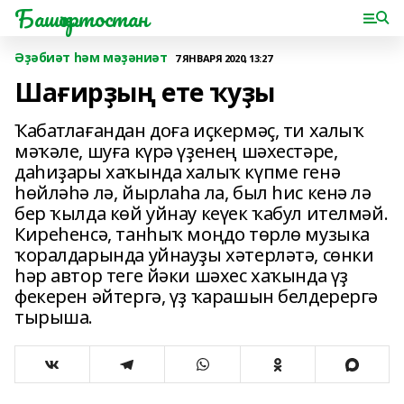
Башҡортостан
Әҙәбиәт һәм мәҙәниәт
7 ЯНВАРЯ 2020, 13:27
Шағирҙың ете ҡуҙы
Ҡабатлағандан доға иҫкермәҫ, ти халыҡ
мәҡәле, шуға күрә үҙенең шәхестәре,
даһиҙары хаҡында халыҡ күпме генә
һөйләһә лә, йырлаһа ла, был һис кенә лә
бер ҡылда көй уйнау кеүек ҡабул ителмәй.
Киреһенсә, танһыҡ моңдо төрлө музыка
ҡоралдарында уйнауҙы хәтерләтә, сөнки
һәр автор теге йәки шәхес хаҡында үҙ
фекерен әйтергә, үҙ ҡарашын белдерергә
тырыша.