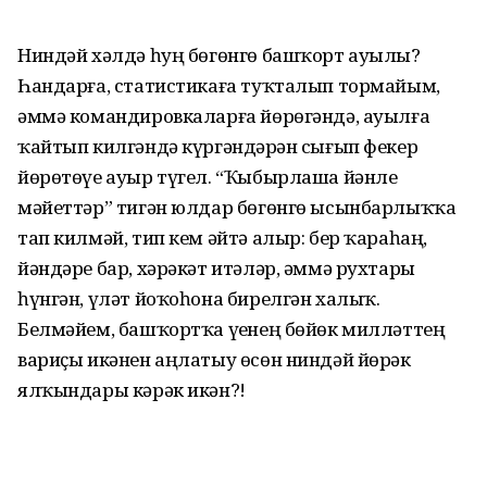
Ниндәй хәлдә һуң бөгөнгө башҡорт ауылы?
Һандарға, статистикаға туҡталып тормайым,
әммә командировкаларға йөрөгәндә, ауылға
ҡайтып килгәндә күргәндәрҙән сығып фекер
йөрөтөүе ауыр түгел. “Ҡыбырлаша йәнле
мәйеттәр” тигән юлдар бөгөнгө ысынбарлыҡҡа
тап килмәй, тип кем әйтә алыр: бер ҡараһаң,
йәндәре бар, хәрәкәт итәләр, әммә рухтары
һүнгән, үләт йоҡоһона бирелгән ха­лыҡ.
Белмәйем, башҡортҡа үҙенең бөйөк милләттең
вариҫы икәнен аңлатыу өсөн ниндәй йөрәк
ялҡындары кәрәк икән?!