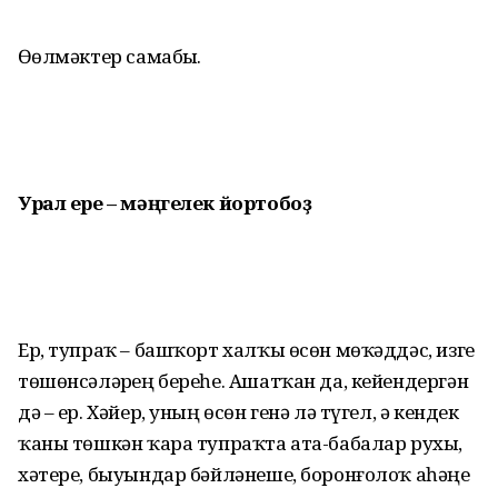
Өҙөлмәктер самабыҙ.
Урал ере –
мәңгелек йортобоҙ
Ер, тупраҡ – башҡорт халҡы өсөн мөҡәддәс, изге
төшөнсәләрҙең береһе. Ашатҡан да, кейендергән
дә – ер. Хәйер, уның өсөн генә лә түгел, ә кендек
ҡаны төшкән ҡара тупраҡта ата-бабалар рухы,
хәтере, быуындар бәйләнеше, борон­ғолоҡ аһәңе