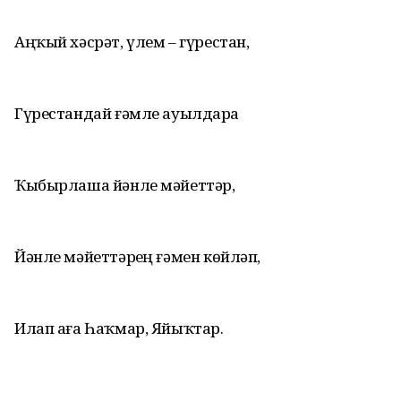
Аңҡый хәсрәт, үлем – гүрестан,
Гүрестандай ғәмле ауылдарҙа
Ҡыбырлаша йәнле мәйеттәр,
Йәнле мәйеттәрҙең ғәмен көйләп,
Илап аға Һаҡмар, Яйыҡтар.