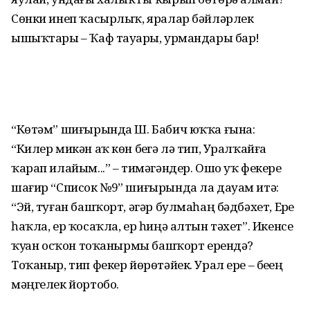
Сөнки инеп ҡасырлыҡ, яралар бәйләрлек
ышыҡтары – Ҡаф тауҙары, урмандары бар!
“Көтәм” шиғырында Ш. Бабич юҡҡа ғына:
“Килер микән аҡ көн беҙгә лә тип, Уралҡайға
ҡарап илайым...” – тимәгәндер. Ошо уҡ фекерҙе
шағир “Список №9” шиғырында ла дауам итә:
“Эй, туған башҡорт, әгәр булмаһаң бәдбәхет, Ерҙе
һаҡла, ер ҡосаҡла, ер һиңә алтын тәхет”. Икенсе
ҡуҙҙан осҡон тоҡанырмы башҡорт ерендә?
Тоҡаныр, тип фекер йөрөтәйек. Урал ере – беҙҙең
мәңгелек йортобоҙ.