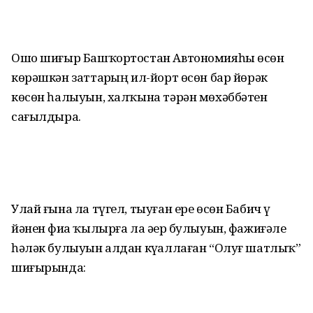
Ошо шиғыр Башҡортостан Авто­номияһы өсөн
көрәшкән заттарҙың ил-йорт өсөн бар йөрәк
көсөн һалыуын, халҡына тәрән мөхәббәтен
сағылдыра.
Улай ғына ла түгел, тыуған ере өсөн Бабич үҙ
йәнен фиҙа ҡылырға ла әҙер булыуын, фажиғәле
һәләк булыуын алдан күҙаллаған “Олуғ шатлыҡ”
шиғы­рында: