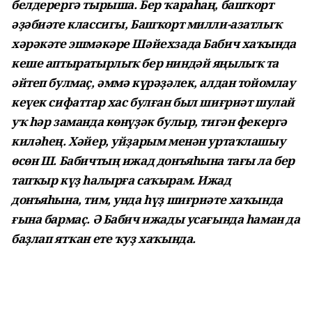
белдерергә тырыша. Бер ҡараһаң, башҡорт
әҙәбиәте классигы, Башҡорт милли-азатлыҡ
хәрәкәте эшмәкәре Шәйехзада Бабич хаҡында
кеше аптыратырлыҡ бер ниндәй яңылыҡ та
әйтеп булмаҫ, әммә күрәҙәлек, алдан тойомлау
кеүек сифаттар хас булған был шиғриәт шулай
уҡ һәр заманда көнүҙәк булыр, тигән фекергә
киләһең. Хәйер, уйҙарым менән уртаҡлашыу
өсөн Ш. Бабичтың ижад донъяһына тағы ла бер
тапҡыр күҙ һалырға саҡырам. Ижад
донъяһына, тим, унда һүҙ шиғриәте хаҡында
ғына бармаҫ. Ә Бабич ижады усағында һаман да
баҙлап ятҡан ете ҡуҙ хаҡында.