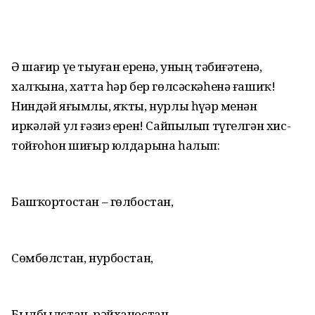
Ә шағир үҙе тыуған еренә, уның тәбиғәтенә,
халҡына, хатта һәр бер гөлсәскәһенә ғашиҡ!
Ниндәй яғымлы, яҡты, нурлы һүҙҙәр менән
иркәләй ул ғәзиз ерен! Сайпылып түгелгән хис-
тойғоһон шиғыр юлдарына һалып:
Башҡортостан – гөлбостан,
Сөмбөлстан, нурбостан,
Былбылстан, рәйханостан...