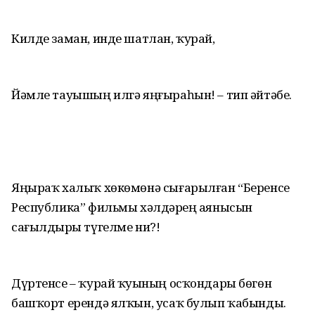
Килде заман, инде шатлан, ҡурай,
Йәмле тауышың илгә яңғыраһын! – тип әйтәбеҙ.
Яңыраҡ халыҡ хөкөмөнә сығарылған “Беренсе
Республика” фильмы хәлдәрҙең аянысын
сағылдырҙы түгелме ни?!
Дүртенсе – ҡурай ҡуҙының осҡондары бөгөн
башҡорт ерендә ялҡын, усаҡ булып ҡабынды.