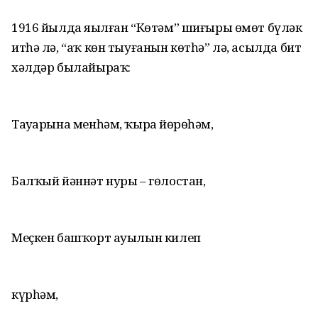
1916 йылда яҙылған “Көтәм” шиғыры өмөт бүләк
итһә лә, “аҡ көн тыуғанын көтһә” лә, асылда бит
хәлдәр былайыраҡ:
Тауҙарына менһәм, ҡырҙа йөрөһәм,
Балҡый йәннәт нуры – гөлостан,
Меҫкен башҡорт ауылын килеп
күрһәм,