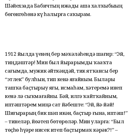
Шәйехзада Бабичтың ижады аша халҡы­быҙҙың
бөгөнгөһөнә күҙ һалырға саҡырам.
1912 йылда үҙенең бер мәҡәләһендә шағир: “Эй,
тиңдәштәр! Мин был йырҙа­рымды ҡаҙаҡта
сағымда, мужик әйткән­дәй, тик ятҡансы бер
“этлек” булһын, тип кенә яҙғайным. Быларҙы
ташҡа баҫтырыу яғы, исмаһам, хәтеремә инеп
кенә лә сыҡ­мағайны. Бәй, илгә ҡайтҡай­ным,
иптәш­тәрем миңә сат йәбеште: “Эй, йә-йәй!
Шиғырҙарың бик шәп икән, баҫтыр ғына, иптәш!”
– тинеләр, йөҙәтеп бөтөрҙөләр. Мин уларға: “Был
төҫһөҙ һүҙҙәрҙе нисек итеп баҫтырмаҡ кәрәк?!” –