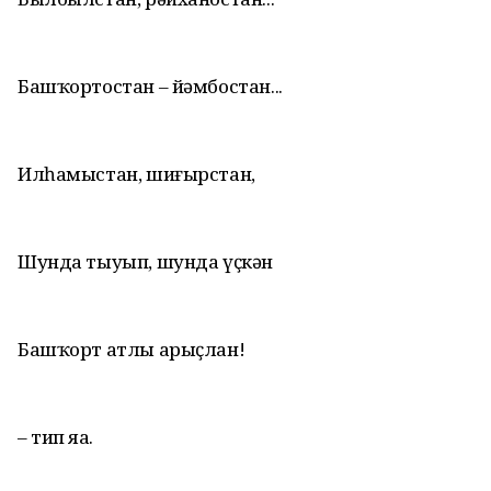
Башҡортостан – йәмбостан...
Илһамыстан, шиғырстан,
Шунда тыуып, шунда үҫкән
Башҡорт атлы арыҫлан!
– тип яҙа.