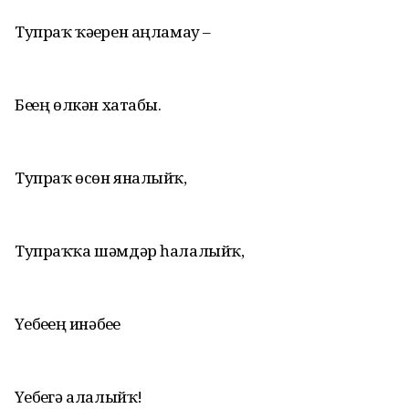
Тупраҡ ҡәҙерен аңламау –
Беҙҙең өлкән хатабыҙ.
Тупраҡ өсөн яналыйҡ,
Тупраҡҡа шәмдәр һалалыйҡ,
Үҙебеҙҙең инәбеҙҙе
Үҙебеҙгә алалыйҡ!