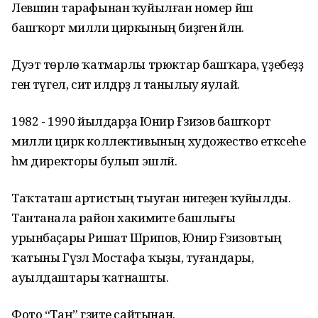
Левшин тарафынан ҡуйылған номер йәш
башҡорт милли циркының биҙәгенә әйләнә.
Дуэт төрлө ҡатмарлы трюктар башҡара, үҙебеҙҙә
генә түгел, сит илдәрҙә лә танылыу яулай.
1982 - 1990 йылдарҙа Юнир Ғәзизов башҡорт
милли цирк коллективының художество етәксеһе
һәм директоры булып эшләй.
Таҡтаташ артистың тыуған нигеҙенә ҡуйылды.
Тантанала район хакимиәте башлығы
урынбаҫары Ришат Шәрипов, Юнир Ғәзизовтың
ҡатыны Гүзәл Мостафа ҡыҙы, туғандары,
ауылдаштары ҡатнашты.
Фото “Таң” гәзите сайтынан.