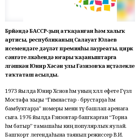
Бөрйәндә БАССР-ҙың атҡаҙанған һәм халыҡ
артисы, республиканың Салауат Юлаев
исемендәге дәүләт премияһы лауреаты, цирк
сәнғәте өлкәһендә юғары ҡаҙаныштарға
өлгәшкән Юнир Хәсән улы Ғәзизовҡа иҫтәлекле
таҡтаташ асылды.
1973 йылда Юнир Хәсәнов һәм уның хәләл ефете Гүзәл
Мостафа ҡыҙы “Гимнастар - брустарҙа һәм
бамбуктарҙа” номеры менән тәү башлап аренаға
сыға. 1976 йылда Ғәзизовтар башҡарған “Торна
һәм батыр” тамашаһы киң популярлыҡ яулай.
Башҡорт легендаһына таянып режиссер В.И.