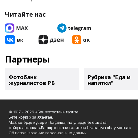
Читайте нас
Партнеры
Фотобанк
Рубрика "Еда и
журналистов РБ
напитки"
© 1917 - 2026 «Башҡортостан» гәзите.
Бөтә хоҡуҡтар ҙа яҡланған.
Мәҡәләләрҙе күсереп баҫҡанда, йә уларҙы өлөшләтә
файҙаланғанда «Башҡортостан» гәзитенә һылтанма яһау мотлаҡ.
Об использовании персональных данных