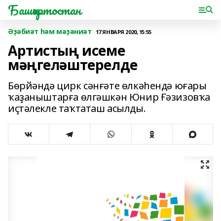
Башҡортостан
Әҙәбиәт һәм мәҙәниәт
17 ЯНВАРЯ 2020, 15:55
Артистың исеме
мәңгеләштерелде
Бөрйәндә цирк сәнғәте өлкәһендә юғары
ҡаҙаныштарға өлгәшкән Юнир Ғәзизовҡа
иҫтәлекле таҡтаташ асылды.