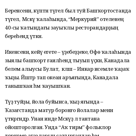
Беренсенән, күптән түгел был туй Башҡортостанда
түгел, ә Мәскәү ҡалаһында, “Меркурий” отеленең
40-сы ҡатындағы зауыҡлы ресторандарҙың
береһендә үткән.
Икенсенән, кейәү егете – үҙебеҙҙеке, Өфө ҡалаһында
зыялы башҡорт ғаиләһендә тыуып үҫкән, Канадала
белем алыусы Булат, ә кәләш – Инкар исемле ҡаҙаҡ
ҡыҙы. Йәштәр тап океан аръяғында, Канадала
танышҡан һәм ҡауышҡан.
Тәүҙә туйҙы, йола буйынса, ҡыҙ яғында –
Ҡазағстанда матур боронғо йолалар менән
үткәргәндәр. Унан инде Мәскәүҙә лә тантана
ойошторолған. Унда “Аҡ тирмә” фольклор
төркөмө ағзаларын саҡырғандар һәм