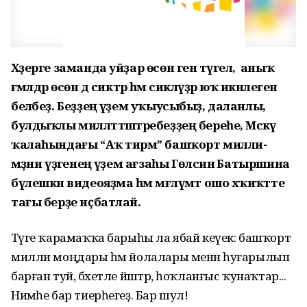
Хәҙерге заманда уйҙар өсөн генә түгел, ә аныҡ
ғәмәлдәр өсөн дә сиктәр һәм сикләүҙәр юҡ икәнлеген
беләбеҙ. Беҙҙең әүҙем уҡыусыбыҙ, даланлы,
булдыҡлы милләттәштәребеҙҙең береһе, Мәскәү
ҡалаһындағы “Аҡ тирмә” башҡорт милли-
мәҙәни үҙәгенең әүҙем ағзаһы Гөлсинә Батыршина
бүлешкән видеояҙма һәм мәғлүмәт ошо хәҡиҡәтте
тағы берҙе иҫбатлай.
Тәүге ҡарамаҡҡа барыһы ла ябай кеүек: башҡорт
милли моңдары һәм йолалары менән һуғарылып
барған туй, бәхетле йәштәр, һоҡланғыс ҡунаҡтар...
Нимәһе бар тиерһегеҙ. Бар шул!