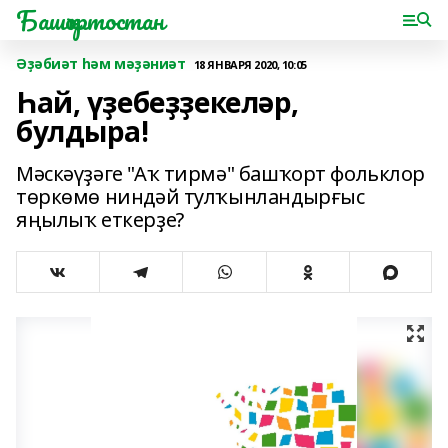
Башҡортостан
Әҙәбиәт һәм мәҙәниәт
18 ЯНВАРЯ 2020, 10:05
Һай, үҙебеҙҙекеләр,
булдыра!
Мәскәүҙәге "Аҡ тирмә" башҡорт фольклор
төркөмө ниндәй тулҡынландырғыс
яңылыҡ еткерҙе?