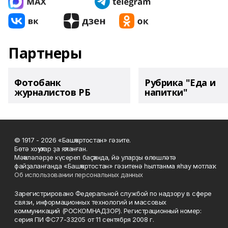
Партнеры
Фотобанк
Рубрика "Еда и
журналистов РБ
напитки"
© 1917 - 2026 «Башҡортостан» гәзите.
Бөтә хоҡуҡтар ҙа яҡланған.
Мәҡәләләрҙе күсереп баҫҡанда, йә уларҙы өлөшләтә
файҙаланғанда «Башҡортостан» гәзитенә һылтанма яһау мотлаҡ.
Об использовании персональных данных
Зарегистрировано Федеральной службой по надзору в сфере
связи, информационных технологий и массовых
коммуникаций (РОСКОМНАДЗОР). Регистрационный номер:
серия ПИ ФС77-33205 от 11 сентября 2008 г.