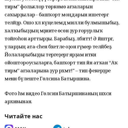
тирмә” фольклор төркөмө ағзаларын
саҡырҙылар - башҡорт моңдарын ишетергә
теләйҙәр. Ошо хәл күңелемдә милли булмышыбыҙ,
халҡыбыҙҙың мәҙәниәте өсөн ҙур ғорурлыҡ
тойғоһон арттырҙы. Барабыҙ, әлбиттә! Ә йәштәргә,
уларҙың ата-әсәһенә бәхетле оҙон ғүмер теләйбеҙ.
Йолаларыбыҙҙы тергеҙергә ярҙам иткән
ойоштороусыларға, башҡорт тип йән атҡан “Аҡ
тирмә” ағзаларына ҙур рәхмәт!" – тип фекерҙәре
менән бүлеште Гөлсина Батыршина.
Фото һәм видео Гөлсинә Батыршинаның шәхси
архивынан.
Читайте нас