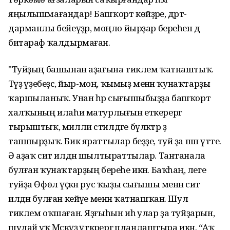
яңылышмағандар! Башҡорт көйҙәре, дәрт-
дарманлы бейеүҙәр, моңло йырҙар береһен дә
битараф ҡалдырмаған.
"Туйҙың башынан аҙағына тиклем ҡатнаштыҡ.
Тәүҙә үҙебеҙсә, йыр-моң, ҡымыҙ менән ҡунаҡтарҙы
ҡаршыланыҡ. Унан һәр сығышыбыҙҙа башҡорт
халҡының илаһи матурлығын еткерергә
тырыштыҡ, милли стилдәге бүләктәр ҙә
тапшырҙыҡ. Бик яраттылар беҙҙе, туй ҙа шәп үтте.
Ә аҙаҡ сит илдән шылтыраттылар. Тантанала
булған ҡунаҡтарҙың береһе икән. Баҡһаң, әлеге
туйҙа Өфөлә үҫкән рус ҡыҙы сығышы менән сит
илдән булған кейәүе менән ҡатнашҡан. Шул
тиклем оҡшаған. Яҙғыһын иһә улар ҙа туйҙарын,
шулай уҡ Мәскәүҙә үткәрергә планлаштыра икән. “Аҡ