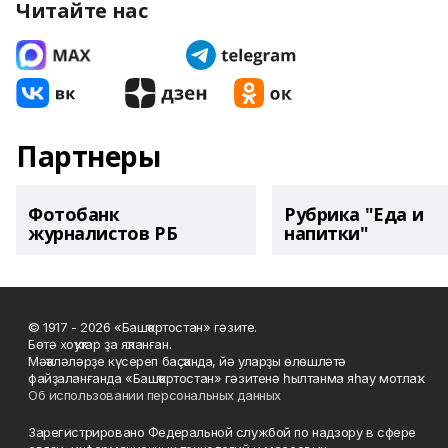
Читайте нас
Партнеры
Фотобанк
Рубрика "Еда и
журналистов РБ
напитки"
© 1917 - 2026 «Башҡортостан» гәзите.
Бөтә хоҡуҡтар ҙа яҡланған.
Мәҡәләләрҙе күсереп баҫҡанда, йә уларҙы өлөшләтә
файҙаланғанда «Башҡортостан» гәзитенә һылтанма яһау мотлаҡ.
Об использовании персональных данных
Зарегистрировано Федеральной службой по надзору в сфере