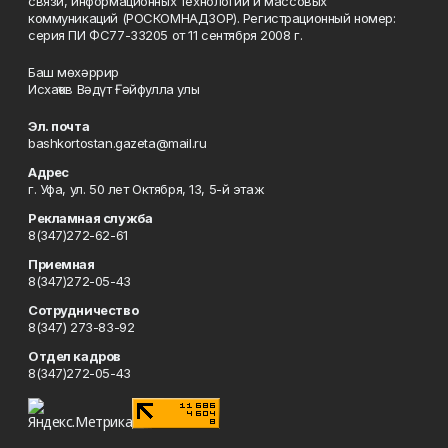
связи, информационных технологий и массовых
коммуникаций (РОСКОМНАДЗОР). Регистрационный номер:
серия ПИ ФС77-33205 от 11 сентября 2008 г.
Баш мөхәррир
Исхаҡов Вәдүт Ғәйфулла улы
Эл. почта
bashkortostan.gazeta@mail.ru
Адрес
г. Уфа, ул. 50 лет Октября, 13, 5-й этаж
Рекламная служба
8(347)272-62-61
Приемная
8(347)272-05-43
Сотрудничество
8(347) 273-83-92
Отдел кадров
8(347)272-05-43