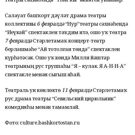
Салауат башҡорт дәүләт драма театры
коллективы
6 февралдә
“Нур”театры сәхнәһендә
“Иҙеүкәй” спектаклен тәҡдим итә, ошо уҡ театрҙа
7 февралдә
Стәрлетамаҡ концерт-театр
берләшмәһе “Ай тотолған төндә” спектаклен
күрһәтәсәк. Ошо уҡ көндә Милли йәштәр
театрының рус труппаһы “Я – кулак. Я А-Н-Н-А”
спектакле менән сығыш яһай.
Театраль ун көнлөктө
11 февралдә
Стәрлетамаҡ
рус драма театры “Севильский цирюльник”
комедияһы менән тамамлай.
Фото: culture.bashkortostan.ru