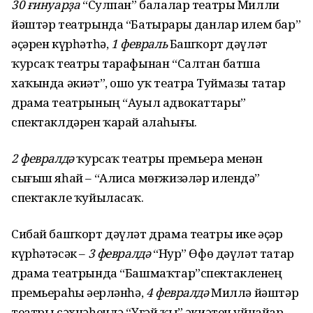
30 ғинуарҙа
“Сулпан” балалар театры Милли
йәштәр театрында “Батырҙарҙы данлар илем бар”
әҫәрен күрһәтһә,
1 февраль
Башҡорт дәүләт
ҡурсаҡ театры тарафынан “Салтан батша
хаҡында әкиәт”, ошо уҡ театрҙа Туймазы татар
драма театрының “Ауыл адвокаттары”
спектаклдәрен ҡарай алаһығыҙ.
2 февралдә
ҡурсаҡ театры премьера менән
сығыш яһай – “Алиса мөғжизәләр илендә”
спектакле ҡуйыласаҡ.
Сибай башҡорт дәүләт драма театры ике әҫәр
күрһәтәсәк –
3 февралдә
“Нур” Өфө дәүләт татар
драма театрында “Башмаҡтар”спектакленең
премьераһы әҙерләнһә,
4 февралдә
Миллә йәштәр
театры сәхнәһендә “Үгәй ҡыҙ” әкиәтен уйнайҙар.