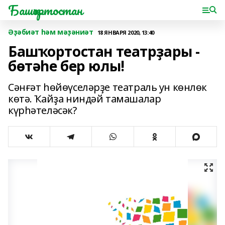
Башҡортостан
Әҙәбиәт һәм мәҙәниәт
18 ЯНВАРЯ 2020, 13:40
Башҡортостан театрҙары -
бөтәһе бер юлы!
Сәнғәт һөйөүселәрҙе театраль ун көнлөк
көтә. Ҡайҙа ниндәй тамашалар
күрһәтеләсәк?