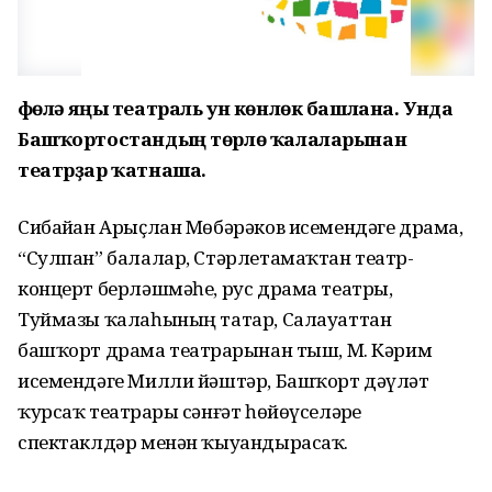
Өфөлә яңы театраль ун көнлөк башлана. Унда
Башҡортостандың төрлө ҡалаларынан
театрҙар ҡатнаша.
Сибайҙан Арыҫлан Мөбәрәков исемендәге драма,
“Сулпан” балалар, Стәрлетамаҡтан театр-
концерт берләшмәһе, рус драма театры,
Туймазы ҡалаһының татар, Салауаттан
башҡорт драма театрҙарынан тыш, М. Кәрим
исемендәге Милли йәштәр, Башҡорт дәүләт
ҡурсаҡ театрҙары сәнғәт һөйөүселәрҙе
спектаклдәр менән ҡыуандырасаҡ.