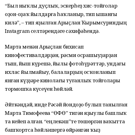
“Был ныҡлы дуҫлыҡ, эскерһеҙ хис-тойғолар
оҙон-оҙаҡ йылдарға һаҡланыр, тип ышанғы
килә”, – тип яҙылған Арыҫлан Ҡырымсуриндың
Instagram селтәрендәге сәхифәһендә.
Марта менән Арыҫлан бихисап
кинофестивалдәрҙән, рәсми осрашыуҙарҙан
тыш, йыш күрешә, йылы фотоһүрәттәр, ундағы
ихлас йылмайыу, балаларҙың осҡонланып
янған күҙҙәре кинолағы туғанлыҡ тойғолары
тормошҡа күсеүен һөйләй.
Әйткәндәй, инде Рәсәй йондоҙо булып танылған
Марта Тимофеева “ӨФӨ” тигән яҙыулы башлыҡ
та кейеп алған. “Һеңлекәш”те төшөргән ваҡытта
башҡортса һөйләшергә өйрәнгән ҡыҙ