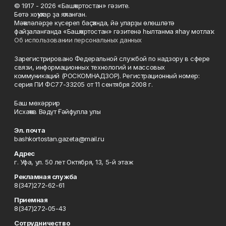
© 1917 - 2026 «Башҡортостан» гәзите.
Бөтә хоҡуҡтар ҙа яҡланған.
Мәҡәләләрҙе күсереп баҫҡанда, йә уларҙы өлөшләтә
файҙаланғанда «Башҡортостан» гәзитенә һылтанма яһау мотлаҡ.
Об использовании персональных данных
Зарегистрировано Федеральной службой по надзору в сфере
связи, информационных технологий и массовых
коммуникаций (РОСКОМНАДЗОР). Регистрационный номер:
серия ПИ ФС77-33205 от 11 сентября 2008 г.
Баш мөхәррир
Исхаҡов Вәдүт Ғәйфулла улы
Эл. почта
bashkortostan.gazeta@mail.ru
Адрес
г. Уфа, ул. 50 лет Октября, 13, 5-й этаж
Рекламная служба
8(347)272-62-61
Приемная
8(347)272-05-43
Сотрудничество