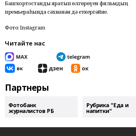
Башҡортостанды яратып өлгөрөүен фильмдың
премьераһында сәхнәнән дә еткергәйне.
Фото: Instagram
Читайте нас
Партнеры
Фотобанк
Рубрика "Еда и
журналистов РБ
напитки"