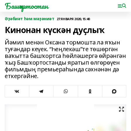
Башҡортостан
Әҙәбиәт һәм мәҙәниәт
27 ЯНВАРЯ 2020, 15:40
Кинонан күскән дуҫлыҡ
Йәмил менән Оксана тормошта ла яҡын
туғандар кеүек. “Һеңлекәш”те төшөргән
ваҡытта башҡортса һөйләшергә өйрәнгән
ҡыҙ Башҡортостанды яратып өлгөрөүен
фильмдың премьераһында сәхнәнән дә
еткергәйне.