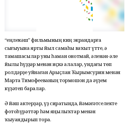
“Һеңлекәш” фильмының киң экрандарға
сығыуына ярты йыл самаһы ваҡыт үтте, ә
тамашасылар уны һаман онотмай, әленән-әле
йылы һүҙҙәр менән иҫкә алалар, ундағы төп
ролдәрҙе уйнаған Арыҫлан Ҡырымсурин менән
Марта Тимофееваның тормошон да әүҙем
күҙәтеп баралар.
Ә йәш актерҙар, үҙ сиратында, йәмәғәтселекте
фотоһүрәттәр һәм яңылыҡтар менән
ҡыуандырып тора.