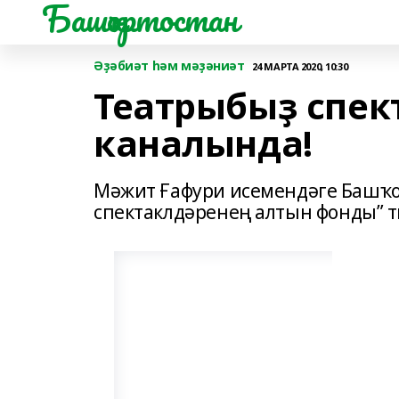
Башҡортостан
Әҙәбиәт һәм мәҙәниәт
24 МАРТА 2020, 10:30
Театрыбыҙ спек
каналында!
Мәжит Ғафури исемендәге Башҡор
спектаклдәренең алтын фонды” т