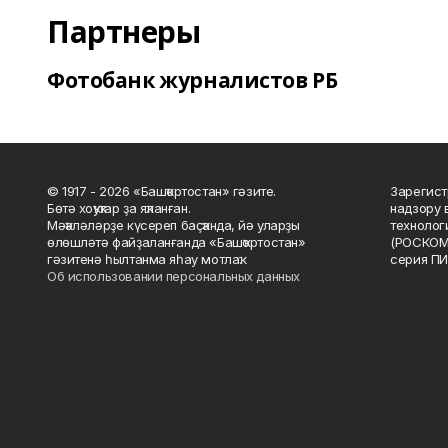
Партнеры
Фотобанк журналистов РБ
© 1917 - 2026 «Башҡортостан» гәзите.
Зарегист
Бөтә хоҡуҡтар ҙа яҡланған.
надзору 
Мәҡәләләрҙе күсереп баҫҡанда, йә уларҙы
технолог
өлөшләтә файҙаланғанда «Башҡортостан»
(РОСКОМ
гәзитенә һылтанма яһау мотлаҡ.
серия ПИ
Об использовании персональных данных