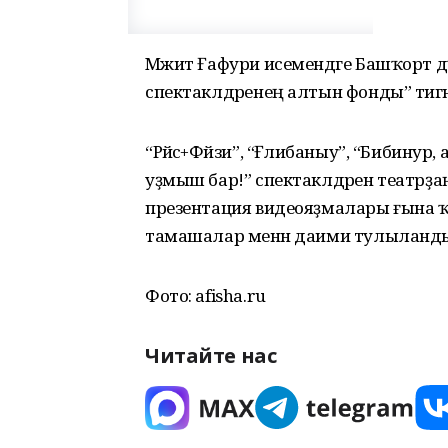
Мәжит Ғафури исемендәге Башҡорт д
спектаклдәренең алтын фонды” тигән 
“Рәйсә+Фәйзи”, “Ғәлиәбаныу”, “Бибину
уҙмыш бар!” спектаклдәрен театрҙа
презентация видеояҙмалары ғына 
тамашалар менән даими тулыланд
Фото: afisha.ru
Читайте нас