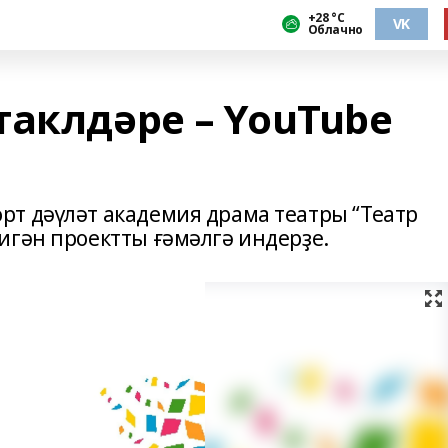
+28 °С
VK
Облачно
таклдәре – YouTube
т дәүләт академия драма театры “Театр
игән проектты ғәмәлгә индерҙе.