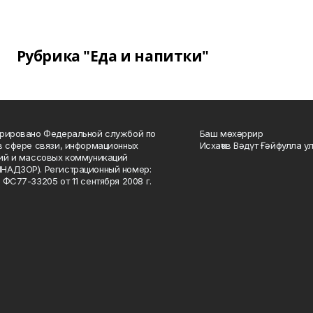
Рубрика "Еда и напитки"
рировано Федеральной службой по
Баш мөхәррир
в сфере связи, информационных
Исхаҡов Вәдүт Ғәйфулла у
ий и массовых коммуникаций
НАДЗОР). Регистрационный номер:
 ФС77-33205 от 11 сентября 2008 г.