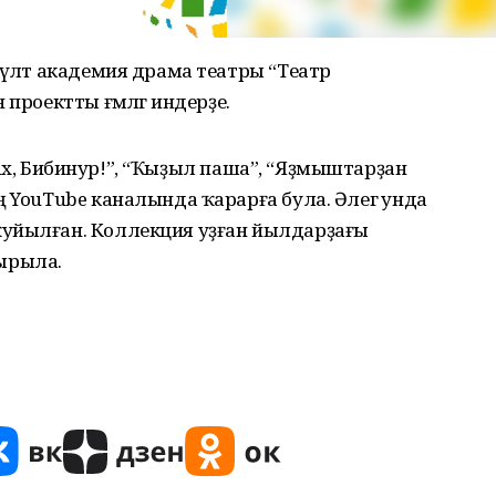
әүләт академия драма театры “Театр
проектты ғәмәлгә индерҙе.
р, ах, Бибинур!”, “Ҡыҙыл паша”, “Яҙмыштарҙан
ң YouTube каналында ҡарарға була. Әлегә унда
ҡуйылған. Коллекция уҙған йылдарҙағы
ырыла.