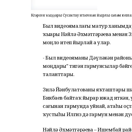
Күгәрсен ҡыҙҙары Сусаҡтау итәгенән йырлы сәләм юлла
Был видеояҙмалағы матур ханымда
ҡыҙҙары Нәйлә Әхмәтгәрәева менән З
моңло итеп йырлай ҙа улар.
- Был видеояҙманы Дәүләкән райо
моңдары" тигән гармунсылар бәйгеһ
таланттары.
Зилә Йәнбулатованы яҡташтары шағи
Бикбаев байтаҡ йырҙар ижад иткән, 
сағынан гармунда уйнай, атаһы оҫт
ҡустыһы Илгиз дә гармун менән дуҫ
Нәйлә Әхмәтгәрәева – Ишембай рай