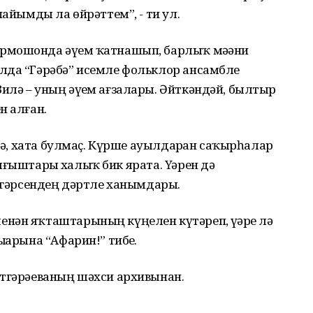
пайымды ла өйрәттем”, - ти ул.
рмошонда әүҙем ҡатнашып, барлыҡ мәҙәни
лда “Гәрәбә” исемле фольклор ансамбле
илә – уның әүҙем ағзалары. Әйткәндәй, былтыр
н алған.
 тә, хата булмаҫ. Күрше ауылдарҙан саҡырһалар
сығыштарҙы халыҡ бик ярата. Үҙҙәрен дә
Күгәрсендең дәртле ханымдары.
нән яҡташтарының күңелен күтәреп, үҙҙәре лә
ҙарына “Афарин!” тибеҙ.
әтгәрәеваның шәхси архивынан.