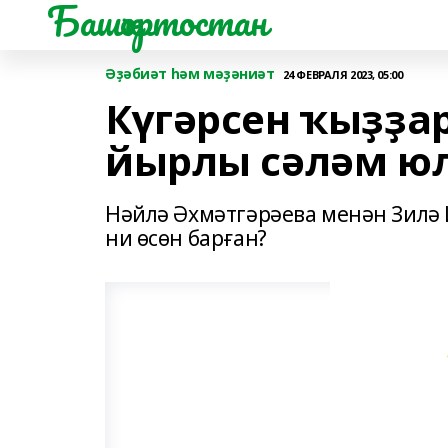
Башҡортостан
Әҙәбиәт һәм мәҙәниәт
24 ФЕВРАЛЯ 2023, 05:00
Күгәрсен ҡыҙҙа
йырлы сәләм ю
Нәйлә Әхмәтгәрәева менән Зилә
ни өсөн барған?