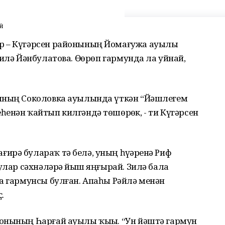
й
р – Күгәрсен районының Йомағужа ауылы
илә Йәнбулатова. Өҙҙөрөп гармунда ла уйнай,
нының Соколовка ауылында үткән “Йәшлегем
енән ҡайтып килгәндә төшөрҙөк, - ти Күгәрсен
рә булараҡ тә белә, уның һүҙҙәренә Риф
улар сәхнәләрҙә йыш яңғырай. Зилә бала
а гармунсы булған. Апаһы Рәйлә менән
.
онының Һарғай ауылы ҡыҙы. “Ун йәштә гармун