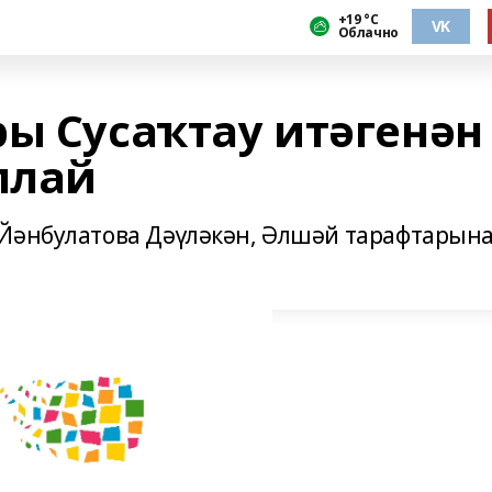
+19 °С
VK
Облачно
ры Сусаҡтау итәгенән
ллай
 Йәнбулатова Дәүләкән, Әлшәй тарафтарын