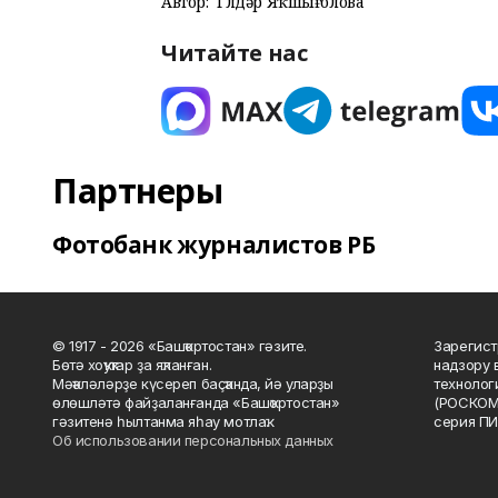
Автор:
Гөлдәр Яҡшығолова
Читайте нас
Партнеры
Фотобанк журналистов РБ
© 1917 - 2026 «Башҡортостан» гәзите.
Зарегист
Бөтә хоҡуҡтар ҙа яҡланған.
надзору 
Мәҡәләләрҙе күсереп баҫҡанда, йә уларҙы
технолог
өлөшләтә файҙаланғанда «Башҡортостан»
(РОСКОМ
гәзитенә һылтанма яһау мотлаҡ.
серия ПИ
Об использовании персональных данных