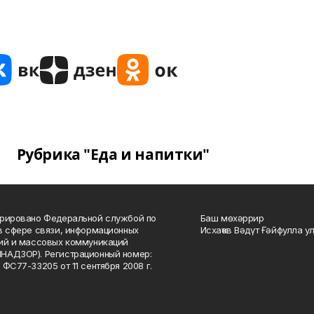
Рубрика "Еда и напитки"
рировано Федеральной службой по
Баш мөхәррир
в сфере связи, информационных
Исхаҡов Вәдүт Ғәйфулла у
ий и массовых коммуникаций
НАДЗОР). Регистрационный номер:
 ФС77-33205 от 11 сентября 2008 г.