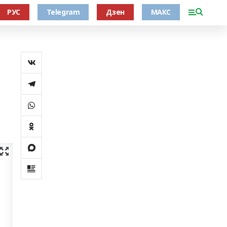
РУС
Telegram
Дзен
МАКС
а