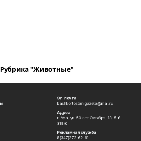
Рубрика "Животные"
Эл. почта
лы
bashkortostan.gazeta@mail.ru
Адрес
г. Уфа, ул. 50 лет Октября, 13, 5-й
этаж
Рекламная служба
8(347)272-62-61