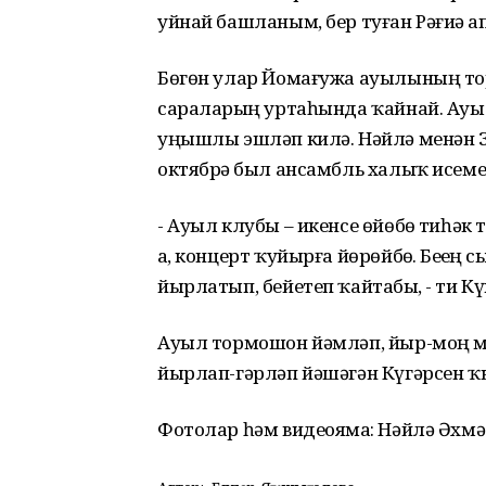
уйнай башланым, бер туған Рәғиҙә а
Бөгөн улар Йомағужа ауылының то
сараларҙың уртаһында ҡайнай. Ауы
уңышлы эшләп килә. Нәйлә менән З
октябрҙә был ансамбль халыҡ исеме
- Ауыл клубы – икенсе өйөбөҙ тиһәк
ҙа, концерт ҡуйырға йөрөйбөҙ. Беҙҙең 
йырлатып, бейетеп ҡайтабыҙ, - ти 
Ауыл тормошон йәмләп, йыр-моң ме
йырлап-гәрләп йәшәгән Күгәрсен ҡыҙ
Фотолар һәм видеояҙма: Нәйлә Әхм