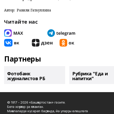
Автор:
Равиля Гатауллина
Читайте нас
Партнеры
Фотобанк
Рубрика "Еда и
журналистов РБ
напитки"
© 1917 - 2026 «Башҡортостан» гәзите.
Бөтә хоҡуҡтар ҙа яҡланған.
Мәҡәләләрҙе күсереп баҫҡанда, йә уларҙы өлөшләтә