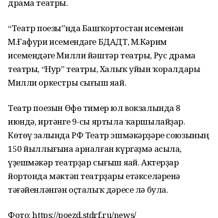
драма театры.
“Театр поезы”нда Башҡортостан исеменән
М.Ғафури исемендәге БДАДТ, М.Кәрим
исемендәге Милли йәштәр театры, Рус драма
театры, “Нур” театры, Халыҡ уйын ҡоралдары
Милли оркестры сығыш яһай.
Театр поезын Өфө тимер юл вокзалында 8
июндә, иртәнге 9-сы яртыла ҡаршылайҙар.
Көтөү залында РФ Театр эшмәкәрҙәре союзының
150 йыллығына арналған күргәҙмә асыла,
үҙешмәкәр театрҙар сығыш яһай. Актерҙар
йортонда мәктәп театрҙары етәкселәренә
тәғәйенләнгән оҫталыҡ дәресе лә була.
Фото: https://poezd.stdrf.ru/news/