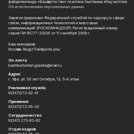
файҙаланғанда «Башҡортостан» гәзитенә һылтанма яһау мотлаҡ.
Об использовании персональных данных
Зарегистрировано Федеральной службой по надзору в сфере
связи, информационных технологий и массовых
коммуникаций (РОСКОМНАДЗОР). Регистрационный номер:
серия ПИ ФС77-33205 от 11 сентября 2008 г.
Баш мөхәррир
Исхаҡов Вәдүт Ғәйфулла улы
Эл. почта
bashkortostan.gazeta@mail.ru
Адрес
г. Уфа, ул. 50 лет Октября, 13, 5-й этаж
Рекламная служба
8(347)272-62-61
Приемная
8(347)272-05-43
Сотрудничество
8(347) 273-83-92
Отдел кадров