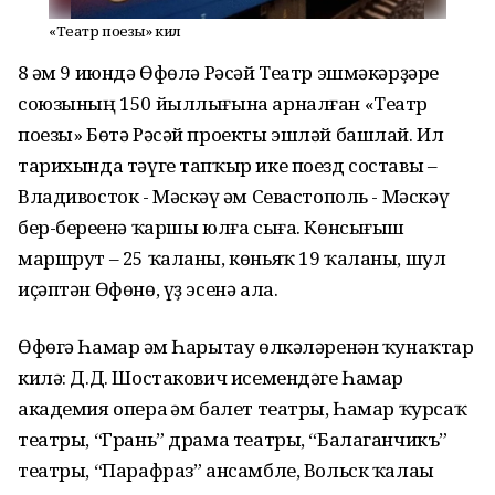
«Театр поезы» килә
8 һәм 9 июндә Өфөлә Рәсәй Театр эшмәкәрҙәре
союзының 150 йыллығына арналған «Театр
поезы» Бөтә Рәсәй проекты эшләй башлай. Ил
тарихында тәүге тапҡыр ике поезд составы –
Владивосток - Мәскәү һәм Севастополь - Мәскәү
бер-береһенә ҡаршы юлға сыға. Көнсығыш
маршрут – 25 ҡаланы, көньяҡ 19 ҡаланы, шул
иҫәптән Өфөнө, үҙ эсенә ала.
Өфөгә Һамар һәм Һарытау өлкәләренән ҡунаҡтар
килә: Д.Д. Шостакович исемендәге Һамар
академия опера һәм балет театры, Һамар ҡурсаҡ
театры, “Грань” драма театры, “Балаганчикъ”
театры, “Парафраз” ансамбле, Вольск ҡалаһы