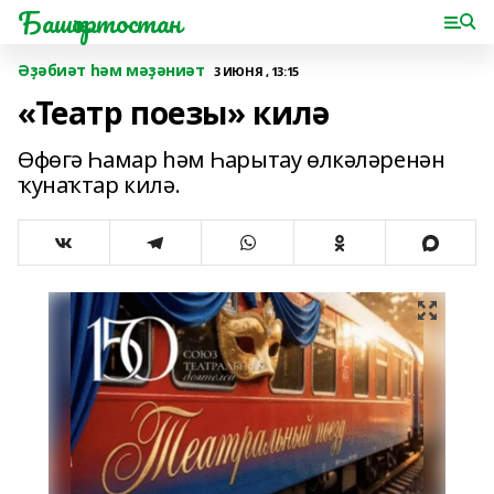
Башҡортостан
Әҙәбиәт һәм мәҙәниәт
3 ИЮНЯ , 13:15
«Театр поезы» килә
Өфөгә Һамар һәм Һарытау өлкәләренән
ҡунаҡтар килә.