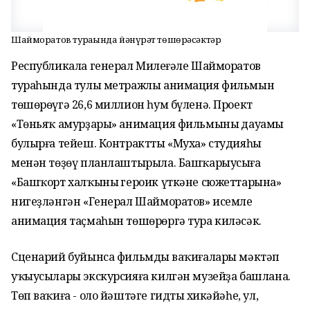
Шайморатов тураһында йәнһүрәт төшөрәсәктәр
Республикала генерал Миңлеғәле Шайморатов
тураһында тулы метражлы анимация фильмын
төшөрөүгә 26,6 миллион һум бүленә. Проект
«Төньяҡ амурҙары» анимация фильмының дауамы
булырға тейеш. Контрактты «Муха» студияһы
менән төҙөү планлаштырыла. Башҡарыусыға
«Башҡорт халҡының героик үткәне сюжеттарына»
нигеҙләнгән «Генерал Шайморатов» исемле
анимация таҫмаһын төшөрөргә тура киләсәк.
Сценарий буйынса фильмдың ваҡиғалары мәктәп
уҡыусылары экскурсияға килгән музейҙа башлана.
Төп ваҡиға - оло йәштәге гидтың хикәйәһе, ул,