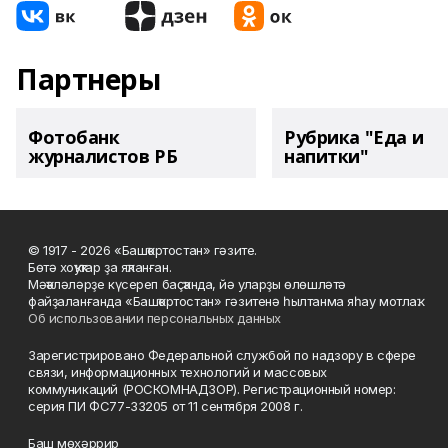
Партнеры
Фотобанк
Рубрика "Еда и
журналистов РБ
напитки"
© 1917 - 2026 «Башҡортостан» гәзите.
Бөтә хоҡуҡтар ҙа яҡланған.
Мәҡәләләрҙе күсереп баҫҡанда, йә уларҙы өлөшләтә
файҙаланғанда «Башҡортостан» гәзитенә һылтанма яһау мотлаҡ.
Об использовании персональных данных
Зарегистрировано Федеральной службой по надзору в сфере
связи, информационных технологий и массовых
коммуникаций (РОСКОМНАДЗОР). Регистрационный номер:
серия ПИ ФС77-33205 от 11 сентября 2008 г.
Баш мөхәррир