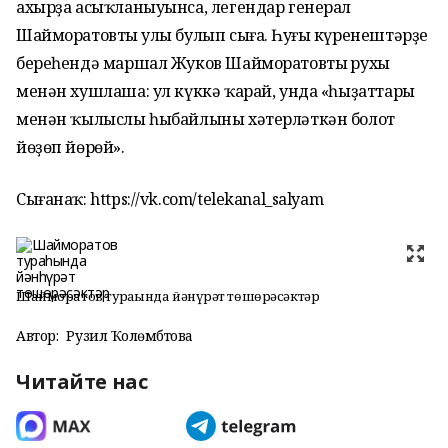
ахырҙа асыҡланыуынса, легендар генерал
Шайморатовтың улы булып сыға. Һуңғы күренештәрҙең
береһендә маршал Жуков Шайморатовтың рухы
менән хушлаша: ул күккә ҡарай, унда «һыҙаттары
менән ҡылыслы һыбайлыны хәтерләткән болот
йөҙөп йөрөй».
Сығанаҡ: https://vk.com/telekanal_salyam
Шайморатов тураһында йәнһүрәт төшөрәсәктәр
Автор:
Рузилә Ҡолөмбәтова
Читайте нас