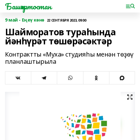
Башҡортостан
9 май - Еңеү көнө
22 СЕНТЯБРЯ 2023, 09:00
Шайморатов тураһында
йәнһүрәт төшөрәсәктәр
Контрактты «Муха» студияһы менән төҙөү
планлаштырыла