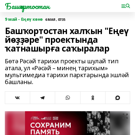
Башҡортостан
9 май - Еңеү көнө
6 МАЯ , 07:35
Башҡортостан халҡын "Еңеү
йөҙҙәре" проектында
ҡатнашырға саҡыралар
Бөтә Рәсәй тарихи проекты шулай тип
атала, ул «Рәсәй – минең тарихым»
мультимедиа тарихи парктарында эшләй
башланы.