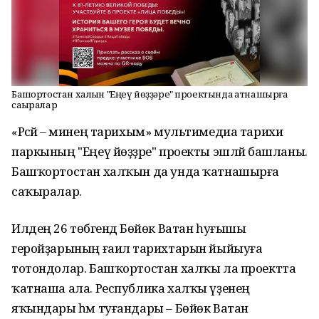
Башҡортостан халҡын "Еңеү йөҙҙәре" проектында ҡатнашырға
саҡыралар
«Рәсәй – минең тарихым» мультимедиа тарихи
паркының "Еңеү йөҙҙәре" проекты эшләй башланы.
Башҡортостан халҡын да унда ҡатнашырға
саҡыралар.
Илдең 26 төбәгендә Бөйөк Ватан һуғышы
геройҙарының ғаилә тарихтарын йыйыуға
тотондолар. Башҡортостан халҡы ла проектта
ҡатнаша ала. Республика халҡы үҙенең
яҡындары һәм туғандары – Бөйөк Ватан