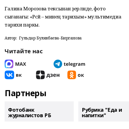
Галина Морозова тексынан әҙерләнде, фото
сығанағы: «Рәсәй – минең тарихым» мультимедиа
тарихи паркы.
Автор:
Гульдар Булякбаева-Бирганова
Читайте нас
Партнеры
Фотобанк
Рубрика "Еда и
журналистов РБ
напитки"