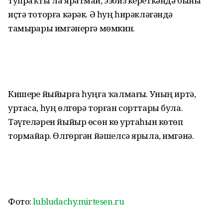
тупраҡты ла яратмай, эзбиз кереткәндә быны
иҫтә тоторға кәрәк. Ә һуң һирәкләгәндә
тамырҙары имгәнергә мөмкин.
Кишерҙе йыйырға һуңға ҡалмағыҙ. Уның иртә,
уртаса, һуң өлгөрә торған сорттары була.
Тәүгеләрен йыйыр өсөн көҙ уртаһын көтөп
тормайҙар. Өлгөргән йәшелсә ярыла, имгәнә.
Фото:
lubludachy.mirtesen.ru