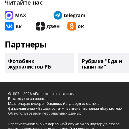
Читайте нас
Партнеры
Фотобанк
Рубрика "Еда и
журналистов РБ
напитки"
© 1917 - 2026 «Башҡортостан» гәзите.
Бөтә хоҡуҡтар ҙа яҡланған.
Мәҡәләләрҙе күсереп баҫҡанда, йә уларҙы өлөшләтә
файҙаланғанда «Башҡортостан» гәзитенә һылтанма яһау мотлаҡ.
Об использовании персональных данных
Зарегистрировано Федеральной службой по надзору в сфере
связи, информационных технологий и массовых