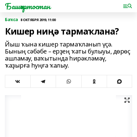
Башҡортостан
Баҡса
8 ОКТЯБРЯ 2019, 11:00
Кишер ниңә тармаҡлана?
Йыш ҡына кишер тармаҡланып үҫә.
Бының сәбәбе – ерҙең ҡаты булыуы, дөрөҫ
ашламау, ваҡытында һирәкләмәү,
ҡаҙырға һуңға ҡалыу.