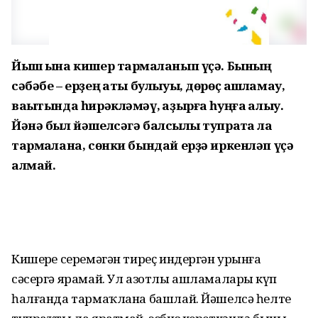
Йыш ҡына кишер тармаҡланып үҫә. Бының
сәбәбе – ерҙең ҡаты булыуы, дөрөҫ ашламау,
ваҡытында һирәкләмәү, ҡаҙырға һуңға ҡалыу.
Йәнә был йәшелсәгә балсыҡлы тупраҡта ла
тармаҡлана, сөнки бындай ерҙә иркенләп үҫә
алмай.
Кишерҙе серемәгән тиреҫ индергән урынға
сәсергә ярамай. Ул азотлы ашламаларҙы күп
һалғанда тармаҡлана башлай. Йәшелсә һелте