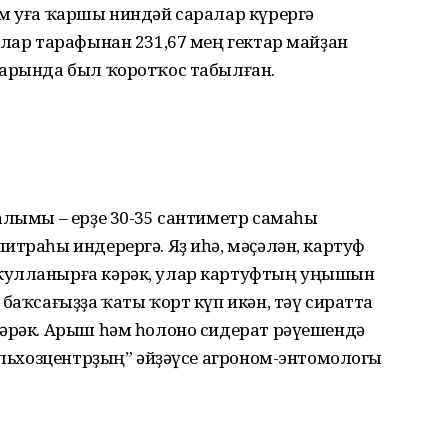
әм уға ҡаршы ниндәй саралар күрергә
Улар тарафынан 231,67 мең гектар майҙан
тарында был ҡоротҡос табылған.
алымы – ерҙе 30-35 сантиметр самаһы
итраһы индерергә. Яҙ иһә, мәҫәлән, картуф
ҡулланырға кәрәк, улар картуфтың уңышын
баҡсағыҙҙа ҡаты ҡорт күп икән, тәү сиратта
әрәк. Арыш һәм һолоно сидерат рә­үешендә
ельхоз­центрҙың” әйҙәүсе агроном-энтомологы