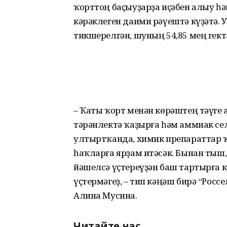
ҡорттоң баҫыуҙарҙа иҫәбен алыу һ
кәрәклеген даими рәүештә күҙәтә. 
тикшерелгән, шуның 54,85 мең гек
– Ҡаты ҡорт менән көрәштең тәүге 
тәрәнлектә ҡаҙырға һәм аммиак сел
ултыртҡанда, химик препараттар 
һаҡларға ярҙам итәсәк. Бынан тыш, 
йәшелсә үҫтереүҙән баш тартырға к
үҫтермәгеҙ, – тип кәңәш бирә “Росс
Алина Мусина.
Читайте нас