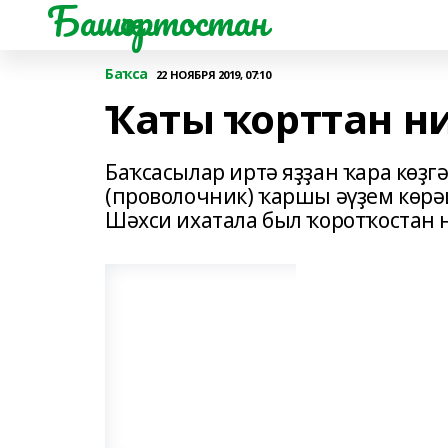
Башҡортостан
Баҡса
22 НОЯБРЯ 2019, 07:10
Ҡаты ҡорттан н
Баҡсасылар иртә яҙҙан ҡара көҙг
(проволочник) ҡаршы әүҙем көрә
Шәхси ихатала был ҡоротҡостан 