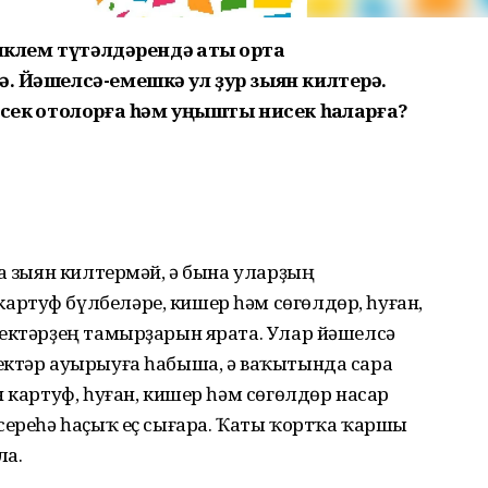
иклем түтәлдәрендә ҡаты ҡортҡа
ә. Йәшелсә-емешкә ул ҙур зыян килтерә.
сек ҡотолорға һәм уңышты нисек һаҡларға?
ға зыян килтермәй, ә бына уларҙың
ртуф бүлбеләре, кишер һәм сөгөлдөр, һуған,
лектәрҙең тамырҙарын ярата. Улар йәшелсә
ектәр ауырыуға һабыша, ә ваҡытында сара
н картуф, һуған, кишер һәм сөгөлдөр насар
сереһә һаҫыҡ еҫ сығара. Ҡаты ҡортҡа ҡаршы
ла.