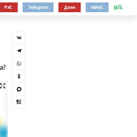
РУС
Telegram
Дзен
МАКС
а?