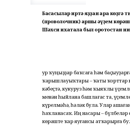
Баҡсасылар иртә яҙҙан ҡара көҙгә т
(проволочник) ҡаршы әүҙем көрәш
Шәхси ихатала был ҡоротҡостан ни
Ҙур ҡуңыҙҙар баҡсаға һәм баҫыуҙар
ҡарышлауыҡтары – ҡаты ҡорттар ка
кәбеҫтә, кукуруз һәм ҡыяҡлы үҫем
менән һыйлана башлағас та, үҫемл
күрелмәһә, һәләк була. Улар ашаға
һаҡланасаҡ. Иң насары – бүлбеләр 
көрәште ҡар яуғансы атҡарырға бу