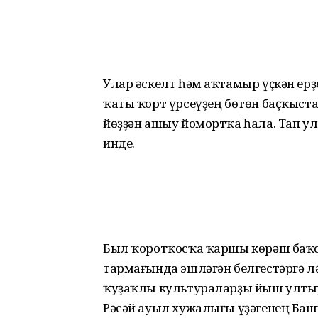
Улар әскелт һәм аҡтамыр үҫкән ерҙ
ҡаты ҡорт үрсеүҙең бөтөн баҫҡыста
йөҙҙән ашыу йомортҡа һала. Тап 
инде.
Был ҡоротҡосҡа ҡаршы көрәш баҡс
тармағында эшләгән бел­гестәргә 
ҡуҙаҡлы культураларҙы йыш ултыр
Рәсәй ауыл хужалығы үҙәгенең Баш