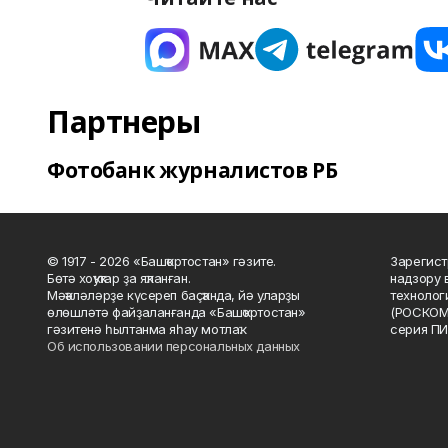
Партнеры
Фотобанк журналистов РБ
© 1917 - 2026 «Башҡортостан» гәзите.
Зарегист
Бөтә хоҡуҡтар ҙа яҡланған.
надзору 
Мәҡәләләрҙе күсереп баҫҡанда, йә уларҙы
технолог
өлөшләтә файҙаланғанда «Башҡортостан»
(РОСКОМ
гәзитенә һылтанма яһау мотлаҡ.
серия ПИ
Об использовании персональных данных