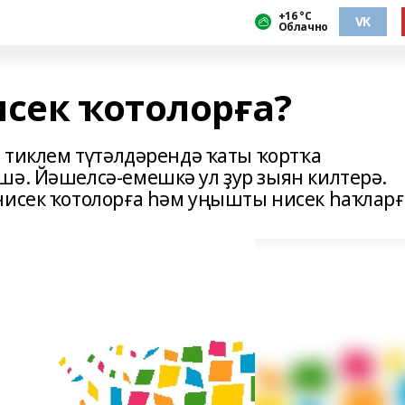
+16 °С
VK
Облачно
исек ҡотолорға?
ә тиклем түтәлдәрендә ҡаты ҡортҡа
шә. Йәшелсә-емешкә ул ҙур зыян килтерә.
нисек ҡотолорға һәм уңышты нисек һаҡларғ