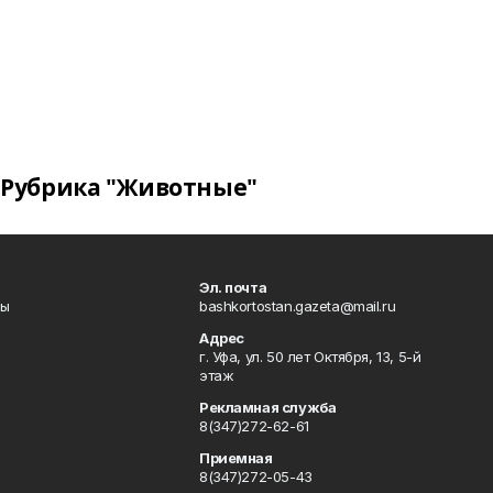
Рубрика "Животные"
Эл. почта
лы
bashkortostan.gazeta@mail.ru
Адрес
г. Уфа, ул. 50 лет Октября, 13, 5-й
этаж
Рекламная служба
8(347)272-62-61
Приемная
8(347)272-05-43