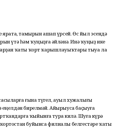
е ярата, тамырын ашап үрсей. Өс йыл эсендә
рын үтә һәм ҡуңыҙға әйләнә. Инә ҡуңыҙ ике
уларҙан ҡаты ҡорт ҡарышлауыҡтары тыуа ла
асыларға ғына түгел, ауыл хужалығы
лә еңелдән бирелмәй. Айырыуса баҫыуға
т­ҡандарға ҡыйынға тура килә. Шуға күрә
ҡортостан буйынса филиалы бел­гестәре ҡаты