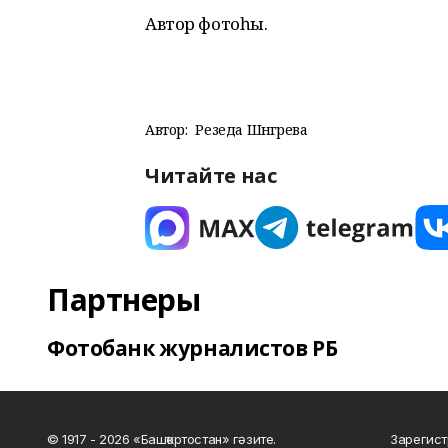
Автор фотоһы.
Автор:
Резеда Шәнгәрәева
Читайте нас
Партнеры
Фотобанк журналистов РБ
© 1917 - 2026 «Башҡортостан» гәзите.
Зарегист