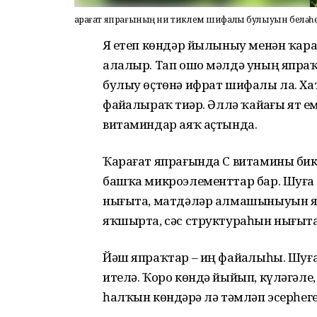
Ҡарағат япрағының ни тиклем шифалы булыуын беләһе
Яҙ етеп көндәр йылыныу менән ҡара
алалыр. Тап ошо мәлдә уның япраҡт
булыу өҫтөнә ифрат шифалы ла. Ха
файҙалыраҡ тиҙәр. Әллә ҡайҙағы ят е
витаминдар аяҡ аҫтында.
Ҡарағат япрағында С витамины бик 
башҡа микроэлементтар бар. Шуға 
нығыта, матдәләр алмашыныуын яҡш
яҡшырта, сәс структураһын нығыта
Йәш япраҡтар – иң файҙалыһы. Шу
ителә. Ҡоро көндә йыйып, күләгәле
һалҡын көндәрҙә лә тәмләп эсерһегеҙ