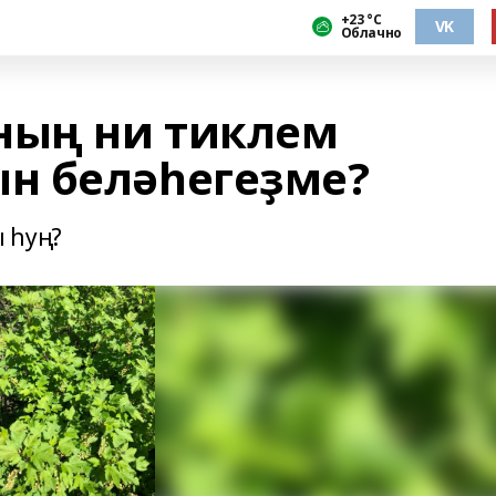
+23 °С
VK
Облачно
ның ни тиклем
н беләһегеҙме?
ы һуң?