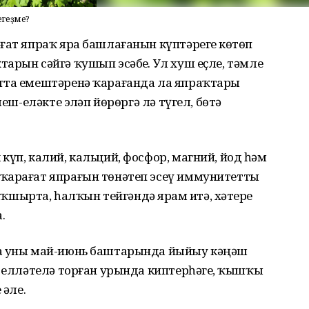
геҙме?
ғат япраҡ яра башлағанын күптәрегеҙ көтөп
арын сәйгә ҡушып эсәбеҙ. Ул хуш еҫле, тәмле
тта емештәренә ҡарағанда ла япраҡтары
меш-еләкте эҙләп йөрөргә лә түгел, бөтә
күп, калий, кальций, фосфор, магний, йод һәм
ҡарағат япрағын төнәтеп эсеү иммунитетты
ырта, һалҡын тейгәндә ярҙам итә, хәтерҙе
.
ға уны май-июнь баштарында йыйыу кәңәш
, елләтелә торған урында киптерһәгеҙ, ҡышҡы
 әле.