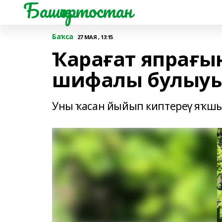
Башҡортостан
Баҡса
27 МАЯ , 13:15
Ҡарағат япрағы
шифалы булыуы
Уны ҡасан йыйып киптереү яҡш