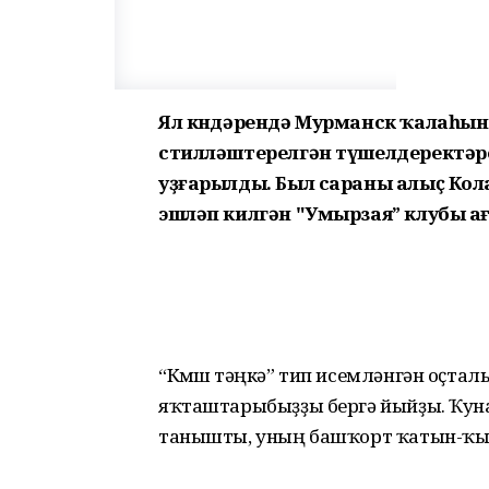
Ял көндәрендә Мурманск ҡалаһ
стилләштерелгән түшелдеректәре
уҙғарылды. Был сараны алыҫ Ко
эшләп килгән "Умырзая” клубы а
“Көмөш тәңкә” тип исемләнгән оҫта
яҡташтарыбыҙҙы бергә йыйҙы. Ҡуна
танышты, уның башҡорт ҡатын-ҡыҙы