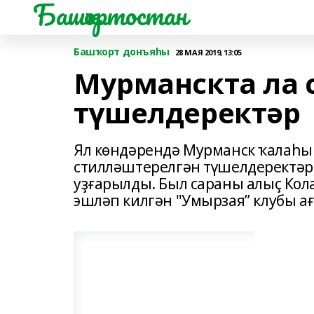
Башҡортостан
Башҡорт донъяһы
28 МАЯ 2019, 13:05
Мурманскта ла
түшелдеректәр
Ял көндәрендә Мурманск ҡалаһ
стилләштерелгән түшелдеректәре
уҙғарылды. Был сараны алыҫ Ко
эшләп килгән "Умырзая” клубы а