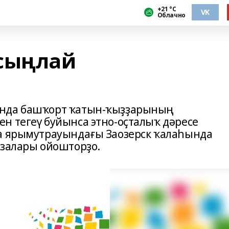
+21 °С
VK
Облачно
 сыңлай
ында башҡорт ҡатын-ҡыҙҙарының
н тегеү буйынса этно-оҫталыҡ дәресе
ла ярымутрауындағы Заозерск ҡалаһында
ғзалары ойошторҙо.