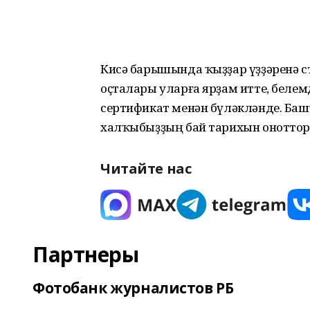
Кисә барышында ҡыҙҙар үҙҙәренә с
оҫталары уларға ярҙам итте, беле
сертификат менән бүләкләнде. Башҡ
халҡыбыҙҙың бай тарихын онотторма
Читайте нас
Партнеры
Фотобанк журналистов РБ