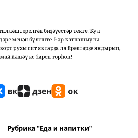
тилләштерелгән биҙәүестәр текте. Ҡул
мдәре менән бүлеште. Һәр ҡатнашыусы
орт рухы сит яҡтарҙа ла йөрәктәрҙе яндырып,
й йәшәү көсө биреп торһон!
Рубрика "Еда и напитки"