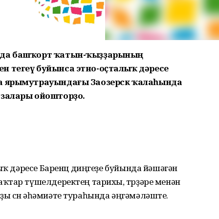
ында башҡорт ҡатын-ҡыҙҙарының
н тегеү буйынса этно-оҫталыҡ дәресе
ла ярымутрауындағы Заозерск ҡалаһында
ғзалары ойошторҙо.
лыҡ дәресе Баренц диңгеҙе буйында йәшәгән
ҡтар түшелдеректең тарихы, төрҙәре менән
 өсөн әһәмиәте тураһында әңгәмәләште.