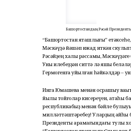
Башҡортостандың Рәсәй Президенты 
“Башҡортостан яҡташлығы” етәксеһ
Мәскәүҙә йәшәп ижад иткән скульп
Рәсәйҙең халыҡ рәссамы, Мәскәүҙәге
Уны илебеҙҙән ситтә лә яҡшы беләлә
Гермогенға ҡуйылған һәйкәлдәр – у
Инга Юмашева менән осрашыу ваҡыт
йылы тойғолар кисереүен, атаһы б
республикабыҙ менән бәйле булыуы
милләттәштәребеҙ! Уларҙың ҡайһы б
Президенты ҡарамағындағы тулы хоҡ
“Башҡортостан яҡташлығы”ның төп 