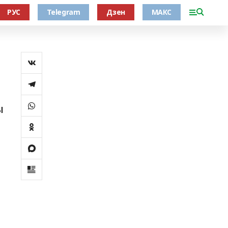
РУС
Telegram
Дзен
МАКС
ы