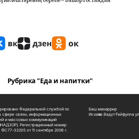
Рубрика "Еда и напитки"
рировано Федеральной службой по
Баш мөхәррир
в сфере связи, информационных
Исхаҡов Вәдүт Ғәйфулла у
ий и массовых коммуникаций
НАДЗОР). Регистрационный номер:
 ФС77-33205 от 11 сентября 2008 г.