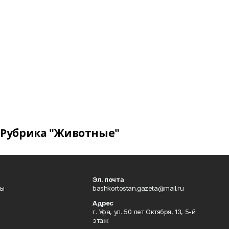
Рубрика "Животные"
Эл. почта
лы
bashkortostan.gazeta@mail.ru
Адрес
г. Уфа, ул. 50 лет Октября, 13, 5-й
этаж