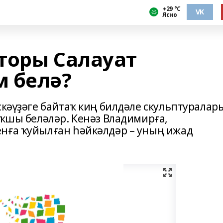
+29 °С
VK
Ясно
торы Салауат
 белә?
скәүҙәге байтаҡ киң билдәле скульптуралар
яҡшы беләләр. Кенәз Владимирға,
нға ҡуйылған һәйкәлдәр – уның ижад