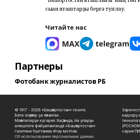
сыҡҡан яҡташтарҙы бергә туплау.
Читайте нас
Партнеры
Фотобанк журналистов РБ
© 1917 - 2026 «Башҡортостан» гәзите.
Зарегист
Бөтә хоҡуҡтар ҙа яҡланған.
надзору 
Мәҡәләләрҙе күсереп баҫҡанда, йә уларҙы
технолог
өлөшләтә файҙаланғанда «Башҡортостан»
(РОСКОМ
гәзитенә һылтанма яһау мотлаҡ.
серия ПИ
Об использовании персональных данных