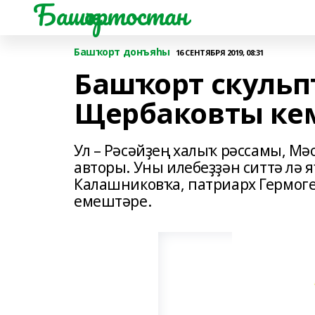
Башҡортостан
Башҡорт донъяһы
16 СЕНТЯБРЯ 2019, 08:31
Башҡорт скульп
Щербаковты кем
Ул – Рәсәйҙең халыҡ рәссамы, Мә
авторы. Уны илебеҙҙән ситтә лә 
Калашниковҡа, патриарх Гермоге
емештәре.