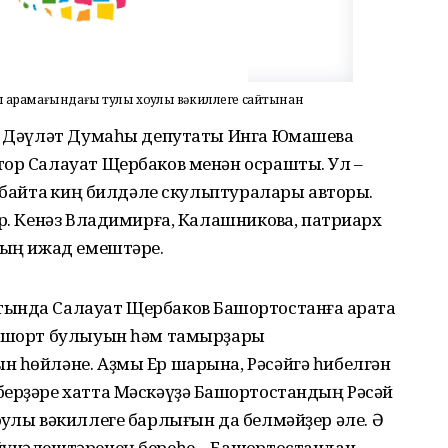
ҡарамағындағы тулы хоҡуҡлы вәкиллеге сайтынан
е, Дәүләт Думаһы депутаты Инга Юмашева
тор Салауат Щербаков менән осрашты. Ул –
 байтаҡ киң билдәле скульптуралары авторы.
р. Кенәз Владимирға, Калашниковҡа, патриарх
ның ижад емештәре.
ында Салауат Щербаков Башҡортостанға ҡарата
ашҡорт булыуын һәм тамырҙары
н һөйләне. Аҙмы Ер шарына, Рәсәйгә һибелгән
ерҙәре хатта Мәскәүҙә Башҡортостандың Рәсәй
уҡлы вәкиллеге барлығын да белмәйҙер әле. Ә
йүнәлештәренең береһе – Башҡортостандан