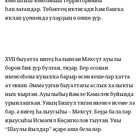
көнсығыш-көнбайыш территорияны
һаҡлағандар. Төбәктең иҡтисади һәм башҡа
яҡлап үҫешендә уларҙың өлөшө ҙур.
XVII быуатта нигеҙ һалынған Мәҡсүт ауылы
борон бик ҙур булған, тиҙәр. Бер осонан
икенсеһенә ҡунаҡҡа барыр өсөн кешеләр хатта
ат еккән. Әммә уҙ­ған быуаттағы аслыҡ халыҡты
ныҡ ҡырған. Ауылыбыҙ йәмле Кәмәлек буйында
урынлашҡан. Уның Бишул тигән икенсе исеме лә
бар, ә нигеҙ һалыу­сы­һы – Мәҡсүт. Беҙҙә балалар
яҙыу­сыһы Исмәғил Көҫәпҡолов тыуған. Уны
“Шаулы йылдар” әҫәре аша беләләр.