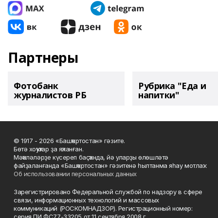
Партнеры
Фотобанк
Рубрика "Еда и
журналистов РБ
напитки"
© 1917 - 2026 «Башҡортостан» гәзите.
Бөтә хоҡуҡтар ҙа яҡланған.
Мәҡәләләрҙе күсереп баҫҡанда, йә уларҙы өлөшләтә
файҙаланғанда «Башҡортостан» гәзитенә һылтанма яһау мотлаҡ.
Об использовании персональных данных
Зарегистрировано Федеральной службой по надзору в сфере
связи, информационных технологий и массовых
коммуникаций (РОСКОМНАДЗОР). Регистрационный номер:
серия ПИ ФС77-33205 от 11 сентября 2008 г.