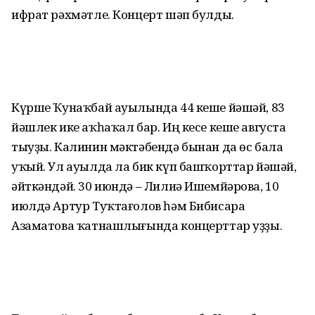
ифрат рәхмәтле. Концерт шәп булды.
Күрше Ҡунаҡбай ауылында 44 кеше йәшәй, 83
йәшлек ике аҡһаҡал бар. Иң кесе кеше августа
тыуҙы. Калинин мәктәбендә бынан да өс бала
уҡый. Ул ауылда ла бик күп башҡорттар йәшәй,
әйткәндәй. 30 июндә – Лилиә Ишемйәрова, 10
июлдә Артур Туҡтағо­лов һәм Бибисара
Азаматова ҡатнаш­лығында концерттар уҙҙы.