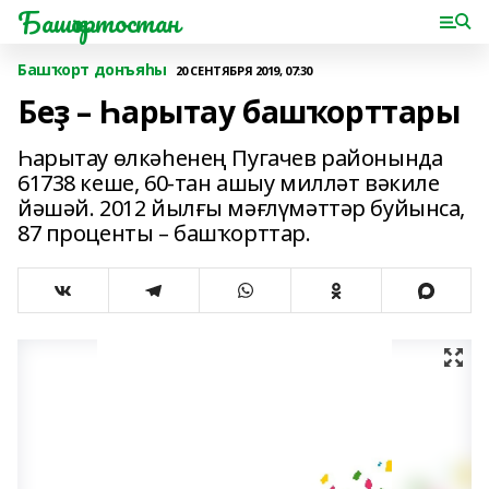
Башҡортостан
Башҡорт донъяһы
20 СЕНТЯБРЯ 2019, 07:30
Беҙ – Һарытау башҡорттары
Һарытау өлкәһенең Пугачев ра­йонында
61738 кеше, 60-тан ашыу милләт вәкиле
йәшәй. 2012 йылғы мәғлүмәттәр буйынса,
87 проценты – башҡорттар.