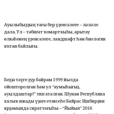
Ауылыбыҙҙың тағы бер үҙенсәлеге – ләләле
дала. Ул – тәбиғәт ҡомарт­ҡы­һы, Һарытау
өлкәһенең үҙенсәлеге, ланд­шафт һәм биологик
яҡтан байлығы.
Беҙҙә тәүге ҙур байрам 1999 йылда
ойошторолған һәм ул “Һаумыһығыҙ,
ауылдаштар!” тип аталған. Шунан Республика
халыҡ ижады үҙәге етәксеһе Байрас Ишбирҙин
ярҙамында сиратта­ғыһы – “Йыйын” 2016