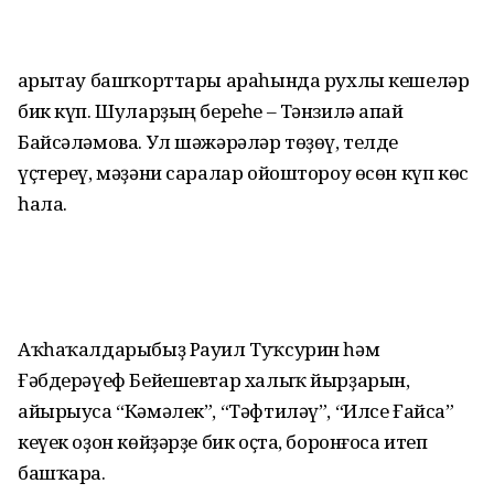
Һарытау башҡорттары араһында рухлы кешеләр
бик күп. Шуларҙың береһе – Тәнзилә апай
Байсәләмова. Ул шәжәрәләр төҙөү, телде
үҫтереү, мәҙәни саралар ойоштороу өсөн күп көс
һала.
Аҡһаҡалдарыбыҙ Рауил Туҡсурин һәм
Ғәбдерәүеф Бейешевтар халыҡ йырҙарын,
айырыуса “Кәмәлек”, “Тәф­тиләү”, “Илсе Ғайса”
кеүек оҙон көйҙәрҙе бик оҫта, боронғоса итеп
башҡара.