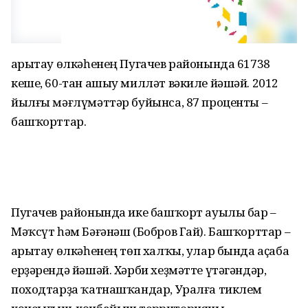
Һарытау өлкәһенең Пугачев ра­йонында 61738
кеше, 60-тан ашыу милләт вәкиле йәшәй. 2012
йылғы мәғлүмәттәр буйынса, 87 проценты –
башҡорттар.
Пугачев районында ике башҡорт ауылы бар –
Мәҡсүт һәм Бәғәнәш (Бобров Гай). Башҡорттар –
Һарытау өлкә­һенең төп халҡы, улар бында аҫаба
ерҙәрендә йәшәй. Хәрби хеҙмәтте үтә­гәндәр,
походтарҙа ҡатнашҡандар, Уралға тиклем