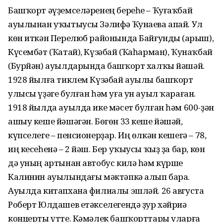
Башҡорт әүҙемселәренең береһе – Ҡуғаҡбай
ауылынан уҡытыусы Зәлифә Ҡунаева апай. Ул
көн иткән Перелюб районында Байғунды (Һарыш),
Күсембәт (Ҡатай), Күзәбай (Ҡаһарман), Ҡунаҡбай
(Бурйән) ауылдарында башҡорт халҡы йәшәй.
1928 йылға тиклем Күзәбай ауылы башҡорт
улысы үҙәге булған һәм уға ун ауыл ҡараған.
1918 йылда ауылда ике мәсет булған һәм 600-ҙән
ашыу кеше йәшәгән. Бөгөн 33 кеше йәшәй,
күпселеге – пенсионерҙар. Иң өлкән кешегә – 78,
иң кесеһенә – 2 йәш. Бер уҡыусы ҡыҙ ҙа бар, көн
дә уның артынан автобус килә һәм күрше
Калинин ауылындағы мәктәпкә алып бара.
Ауылда китапхана филиалы эшләй. 26 августа
Роберт Юлдашев етәкселегендә ҙур хәйриә
концерты үтте. Кәмәлек башҡорттары уларға