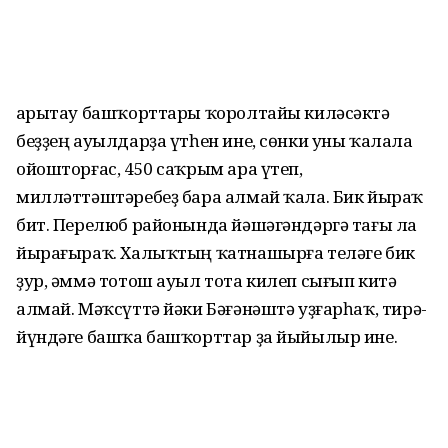
Һарытау башҡорттары ҡоролтайы киләсәктә
беҙҙең ауылдарҙа үтһен ине, сөнки уны ҡалала
ойошторғас, 450 саҡрым ара үтеп,
милләттәштәребеҙ бара алмай ҡала. Бик йыраҡ
бит. Перелюб районында йәшәгәндәргә тағы ла
йырағыраҡ. Халыҡтың ҡатнашырға теләге бик
ҙур, әммә тотош ауыл тота килеп сығып китә
алмай. Мәҡсүттә йәки Бәғәнәштә уҙғарһаҡ, тирә-
йүндәге башҡа башҡорттар ҙа йыйылыр ине.