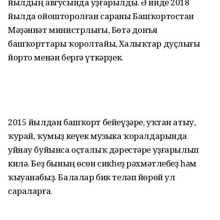
йылдың авгусында уҙғарылды. Ә инде 2018
йылда ойошторолған сараны Башҡортостан
Мәҙәниәт министрлығы, Бөтә донъя
башҡорттары ҡоролтайы, Халыҡтар дуҫлығы
йорто менән бергә үткәрҙек.
2015 йылдан башҡорт бейеүҙәре, уҡтан атыу,
ҡурай, ҡумыҙ кеүек музыка ҡоралдарында
уйнау буйынса оҫталыҡ дәрестәре уҙғарылып
килә. Беҙ бының өсөн сикһеҙ рәхмәтлебеҙ һәм
ҡыуана­быҙ. Балалар бик теләп йөрөй ул
сараларға.