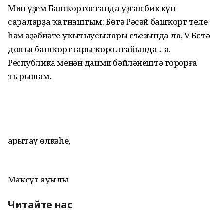
Мин үҙем Башҡортостанда уҙған бик күп
сараларҙа ҡатнаштым: Бөтә Рәсәй башҡорт теле
һәм әҙәбиәте уҡытыусылары съезында ла, V Бөтә
донъя башҡорттары ҡоролтайында ла.
Республика менән даими бәйләнештә торорға
тырышам.
Һарытау өлкәһе,
Мәҡсүт ауылы.
Читайте нас