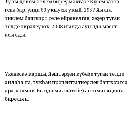
Тулы дөйөм белем биреү мәктәбе Күсембәттә
генә бар, унда 60 уҡыусы уҡый. 1957 йылға
тиклем башҡорт теле өйрә­нелгән, хәҙер туған
телде өйрәнеү юҡ. 2008 йылда ауылда мәсет
асылды.
Үкенескә ҡаршы, йәштәрҙең күбеһе туған телде
аңлаһа ла, туҡһан проценты тиерлек башҡортса
аралашмай. Бында милләтебеҙ ассимиляцияға
бирелгән.