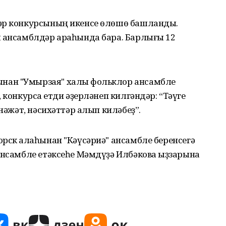
ләр конкурсының икенсе өлөшө башланды.
м ансамблдәр араһында бара. Барлығы 12
ан "Умырзая" халыҡ фольклор ансамбле
 конкурсҡа етди әҙерләнеп килгәндәр: “Тәүге
өнәжәт, нәсихәттәр алып киләбеҙ”.
рск ҡалаһынан "Кәүсәриә" ансамбле беренсегә
ансамбле етәксеһе Мәмдүҙә Илбәкова ҡыҙзарына