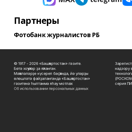
Партнеры
Фотобанк журналистов РБ
© 1917 - 2026 «Башҡортостан» гәзите.
Зарегист
Бөтә хоҡуҡтар ҙа яҡланған.
надзору 
Мәҡәләләрҙе күсереп баҫҡанда, йә уларҙы
технолог
өлөшләтә файҙаланғанда «Башҡортостан»
(РОСКОМ
гәзитенә һылтанма яһау мотлаҡ.
серия ПИ
Об использовании персональных данных