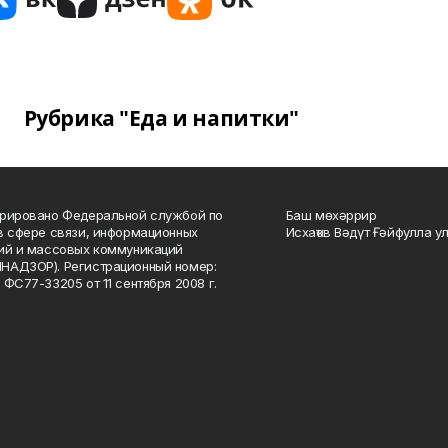
Рубрика "Еда и напитки"
рировано Федеральной службой по
Баш мөхәррир
в сфере связи, информационных
Исхаҡов Вәдүт Ғәйфулла у
ий и массовых коммуникаций
НАДЗОР). Регистрационный номер:
 ФС77-33205 от 11 сентября 2008 г.