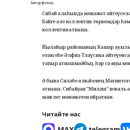
Автор фотоһы.
Сибай ҡалаһында мөнәжәт әйтеүсе
Бәйге әле коллектив төркөмдәр һә
коллектив ҡатнаша.
Йылайыр районының Ҡашҡар ауылын
етәксеһе Әлфиә Тләүсина әйтеүенсә,
тапҡыр ҡатнашмайбыҙ, һәр саҡ яңы м
Ә бына Силәбе өлкәһенең Магнитого
ҡатнаша. Сибайҙан "Миләш" вокаль 
мәжлес мөнәжәтен өйрәткән.
Читайте нас