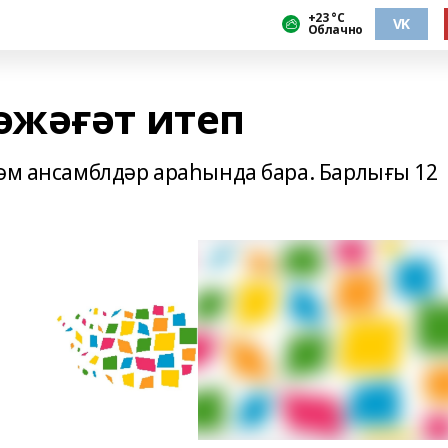
+23 °С
VK
Облачно
жәғәт итеп
һәм ансамблдәр араһында бара. Барлығы 12