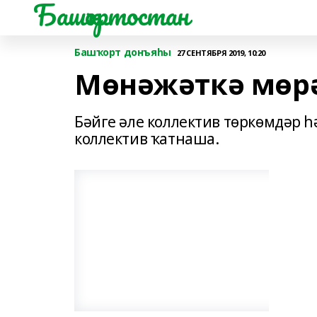
Башҡортостан
Башҡорт донъяһы
27 СЕНТЯБРЯ 2019, 10:20
Мөнәжәткә мөрә
Бәйге әле коллектив төркөмдәр 
коллектив ҡатнаша.