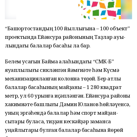
“Башҡортостандың 100 йыллы­ғына – 100 объект”
проектында Ейәнсура районының Таҙлар ауы­
лындағы балалар баҡсаһы ла бар.
Белем усағын Баймаҡ ҡалаһындағы “СМК-Б”
яуаплылығы сикләнгән йәмғиәте һәм Күсмә
механизацияланған колонна төҙөй. Бер ҡатлы
балалар баҡсаһының майҙаны – 1 280 квадрат
метр, ул 60 урынға иҫәпләнгән. Ейәнсура районы
хакимиәте баш­лығы Дәмин Юланов һөйләүенсә,
уның эргәһендә балалар һәм спорт майҙан­
сыҡтары буласаҡ, тиҙҙән кескәйҙәр заманса
уңайлыҡтары булған балалар баҡсаһына йөрөй