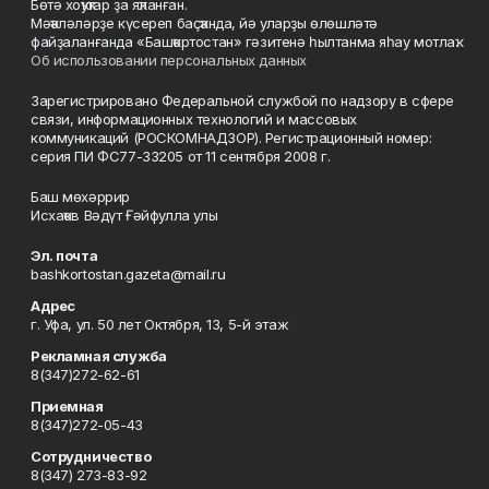
Бөтә хоҡуҡтар ҙа яҡланған.
Мәҡәләләрҙе күсереп баҫҡанда, йә уларҙы өлөшләтә
файҙаланғанда «Башҡортостан» гәзитенә һылтанма яһау мотлаҡ.
Об использовании персональных данных
Зарегистрировано Федеральной службой по надзору в сфере
связи, информационных технологий и массовых
коммуникаций (РОСКОМНАДЗОР). Регистрационный номер:
серия ПИ ФС77-33205 от 11 сентября 2008 г.
Баш мөхәррир
Исхаҡов Вәдүт Ғәйфулла улы
Эл. почта
bashkortostan.gazeta@mail.ru
Адрес
г. Уфа, ул. 50 лет Октября, 13, 5-й этаж
Рекламная служба
8(347)272-62-61
Приемная
8(347)272-05-43
Сотрудничество
8(347) 273-83-92