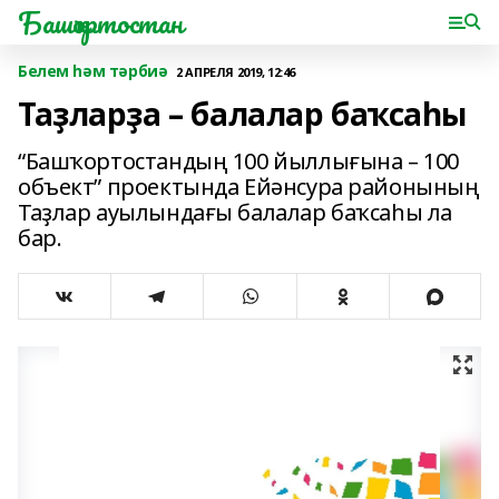
Башҡортостан
Белем һәм тәрбиә
2 АПРЕЛЯ 2019, 12:46
Таҙларҙа – балалар баҡсаһы
“Башҡортостандың 100 йыллы­ғына – 100
объект” проектында Ейәнсура районының
Таҙлар ауы­лындағы балалар баҡсаһы ла
бар.