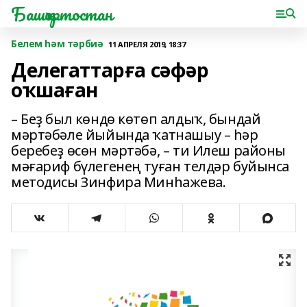
Башҡортостан
Белем һәм тәрбиә
11 АПРЕЛЯ 2019, 18:37
Делегаттарға сәфәр
оҡшаған
– Беҙ был көндө көтөп алдыҡ, бындай
мәртәбәле йыйында ҡатнашыу – һәр
беребеҙ өсөн мәртәбә, – ти Илеш районы
мәғариф бүлегенең туған телдәр буйынса
методисы Зинфира Минһажева.