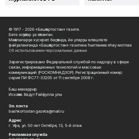
© 1917 - 2026 «Башҡортостан» гәзите.
Бөтә хоҡуҡтар ҙа яҡланған.
Мәҡәләләрҙе күсереп баҫҡанда, йә уларҙы өлөшләтә
файҙаланғанда «Башҡортостан» гәзитенә һылтанма яһау мотлаҡ.
Об использовании персональных данных
Зарегистрировано Федеральной службой по надзору в сфере
связи, информационных технологий и массовых
коммуникаций (РОСКОМНАДЗОР). Регистрационный номер:
серия ПИ ФС77-33205 от 11 сентября 2008 г.
Баш мөхәррир
Исхаҡов Вәдүт Ғәйфулла улы
Эл. почта
bashkortostan.gazeta@mail.ru
Адрес
г. Уфа, ул. 50 лет Октября, 13, 5-й этаж
Рекламная служба