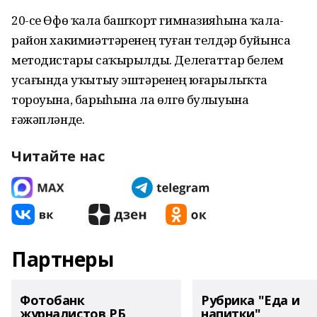
20-се Өфө ҡала башҡорт гимназияһына ҡала-
район хакимиәттәренең туған телдәр буйынса
методистары саҡырылды. Делегаттар белем
усағында уҡытыу эштәренең юғарылыҡта
тороуына, барыһына ла өлгө булыуына
ғәжәпләнде.
Читайте нас
Партнеры
Фотобанк
Рубрика "Еда и
журналистов РБ
напитки"