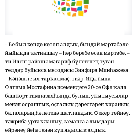
– Беҙ был көндө көтөп алдыҡ, бындай мәртәбәле
йыйында ҡатнашыу – һәр беребеҙ өсөн мәртәбә, –
ти Илеш районы мәғариф бүлегенең туған
телдәр буйынса методисы Зинфира Минһажева.
– Кәңәшле ил тарҡалмаҫ, тиҙәр. Яңы ғына
Фатима Мостафина исемендәге 20-се Өфө ҡала
башҡорт гимназияһында булып, уҡытыусылар
менән осраштыҡ, оҫталыҡ дәрестәрен ҡараныҡ,
балаларҙың һәләтенә шатландыҡ. Фекер төйнәү,
тәжрибә уртаҡлашыу, заманса алымдарҙы
өйрәнеү йәһәтенән күп яңылыҡ алдыҡ.