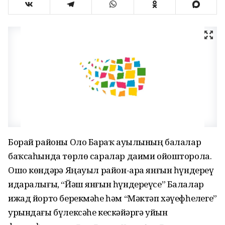
Борай районы Оло Баҙраҡ ауылының балалар
баҡсаһында төрлө саралар даими ойошторола.
Ошо көндәрҙә Яңауыл район-ара янғын һүндереү
идаралығы, “Йәш янғын һүндереүсе” Балалар
ижад йорто берекмәһе һәм “Мәктәп хәүефһеҙлеге”
урындағы бүлексәһе кескәйҙәргә уйын