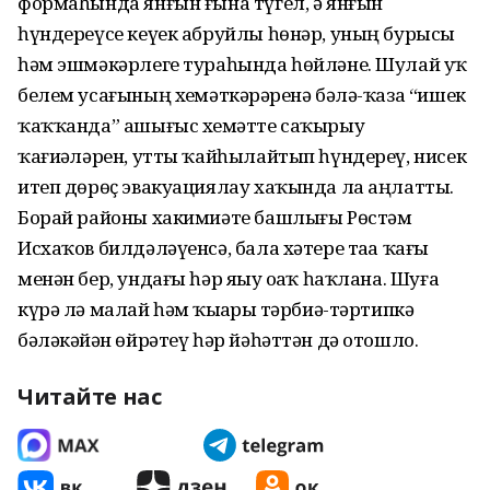
формаһында янғын ғына түгел, ә янғын
һүндереүсе кеүек абруйлы һөнәр, уның бурысы
һәм эшмәкәрлеге тураһында һөйләне. Шулай уҡ
белем усағының хеҙмәткәрҙәренә бәлә-ҡаза “ишек
ҡаҡҡанда” ашығыс хеҙмәтте саҡырыу
ҡағиҙәләрен, утты ҡайһылайтып һүндереү, нисек
итеп дөрөҫ эвакуациялау хаҡында ла аңлатты.
Борай районы хакимиәте башлығы Рөстәм
Исхаҡов билдәләүенсә, бала хәтере таҙа ҡағыҙ
менән бер, ундағы һәр яҙыу оҙаҡ һаҡлана. Шуға
күрә лә малай һәм ҡыҙҙарҙы тәрбиә-тәртипкә
бәләкәйҙән өйрәтеү һәр йәһәттән дә отошло.
Читайте нас