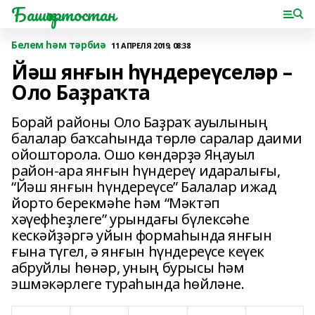
Башҡортостан
Белем һәм тәрбиә
11 АПРЕЛЯ 2019, 08:38
Йәш янғын һүндереүселәр –
Оло Баҙраҡта
Борай районы Оло Баҙраҡ ауылының
балалар баҡсаһында төрлө саралар даими
ойошторола. Ошо көндәрҙә Яңауыл
район-ара янғын һүндереү идаралығы,
“Йәш янғын һүндереүсе” Балалар ижад
йорто берекмәһе һәм “Мәктәп
хәүефһеҙлеге” урындағы бүлексәһе
кескәйҙәргә уйын формаһында янғын
ғына түгел, ә янғын һүндереүсе кеүек
абруйлы һөнәр, уның бурысы һәм
эшмәкәрлеге тураһында һөйләне.