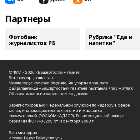
Партнеры
Фотобанк
Рубрика "Еда и
журналистов РБ
напитки"
© 1917 - 2026 «Башҡортостан» гәзите.
Бөтә хоҡуҡтар ҙа яҡланған.
Мәҡәләләрҙе күсереп баҫҡанда, йә уларҙы өлөшләтә
файҙаланғанда «Башҡортостан» гәзитенә һылтанма яһау мотлаҡ.
Об использовании персональных данных
Зарегистрировано Федеральной службой по надзору в сфере
связи, информационных технологий и массовых
коммуникаций (РОСКОМНАДЗОР). Регистрационный номер:
серия ПИ ФС77-33205 от 11 сентября 2008 г.
Баш мөхәррир
Исхаҡов Вәдүт Ғәйфулла улы