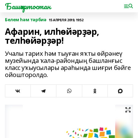
Башҡортостан
Белем һәм тәрбиә
15 АПРЕЛЯ 2019, 19:52
Афарин, илһөйәрҙәр,
телһөйәрҙәр!
Учалы тарих һәм тыуған яҡты өйрәнеү
музейында ҡала-райондың башланғыс
класс уҡыусылары араһында шиғри бәйге
ойошторолдо.