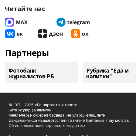
Читайте нас
Партнеры
Фотобанк
Рубрика "Еда и
журналистов РБ
напитки"
© 1917 - 2026 «Башҡортостан» гәзите.
Бөтә хоҡуҡтар ҙа яҡланған.
Мәҡәләләрҙе күсереп баҫҡанда, йә уларҙы өлөшләтә
файҙаланғанда «Башҡортостан» гәзитенә һылтанма яһау мотлаҡ.
Об использовании персональных данных