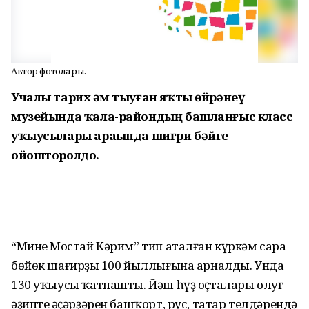
Автор фотолары.
Учалы тарих һәм тыуған яҡты өйрәнеү
музейында ҡала-райондың башланғыс класс
уҡыусылары араһында шиғри бәйге
ойошторолдо.
“Минең Мостай Кәрим” тип аталған күркәм сара
бөйөк шағирҙың 100 йыллығына арналды. Унда
130 уҡыусы ҡатнашты. Йәш һүҙ оҫталары олуғ
әҙиптең әҫәрҙәрен башҡорт, рус, татар телдәрендә