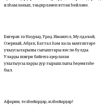
илһамланып, тәьҫирләнеп яттан һөйләне.
Бигерәк тә Наурыҙ, Ураҙ, Иманғол, Мулдаҡай,
Озерный, Абҙаҡ, Баттал һәм ҡала мәктәптәре
уҡыусыларының сығыштары көслө булды.
Уларҙы шиғри бәйгегә әҙерләгән
уҡытыусыларҙың ҙур тырышлығы һөҙөмтәһе
был.
Афарин, телһөйәрҙәр, илһөйәрҙәр!