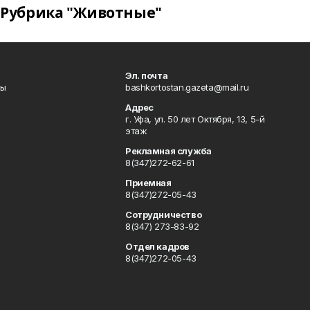
Рубрика "Животные"
Эл. почта
лы
bashkortostan.gazeta@mail.ru
Адрес
г. Уфа, ул. 50 лет Октября, 13, 5-й
этаж
Рекламная служба
8(347)272-62-61
Приемная
8(347)272-05-43
Сотрудничество
8(347) 273-83-92
Отдел кадров
8(347)272-05-43