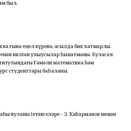
ым был.
ҡа ғына еңел күренә, асылда бик ҡатмарлы.
енән килгән уҡыусылар һынатманы. Буласаҡ
титутындағы Ғәмәли математика һәм
урс студенттары баһаланы.
һы яуланы (етәкселәре – З. Ҡаһарманов менән