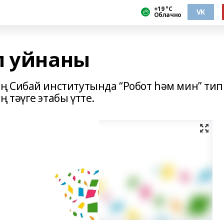
+19 °С
VK
Облачно
л уйнаны
ң Сибай институтында “Робот һәм мин” тип
 тәүге этабы үтте.