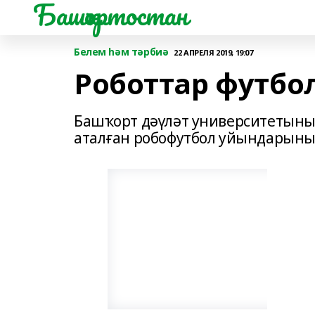
Башҡортостан
Белем һәм тәрбиә
22 АПРЕЛЯ 2019, 19:07
Роботтар футбо
Башҡорт дәүләт университетыны
аталған робофутбол уйындарының