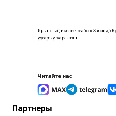
Ярыштың икенсе этабын 8 июндә Б
уҙғарыу ҡаралған.
Читайте нас
Партнеры