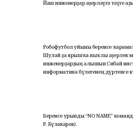
Йәш инженерҙар әҙерләүгә тәүге аҙ
Робофутбол уйыны беренсе ҡарамаҡ
Шулай ҙа ярышҡа ныҡлы әҙерлек м
инженерҙарҙың алышын Сибай инс
информатика бүлегенең дүртенсе к
Беренсе урынды “NO NAME” команда
Р. Бүләкәров).