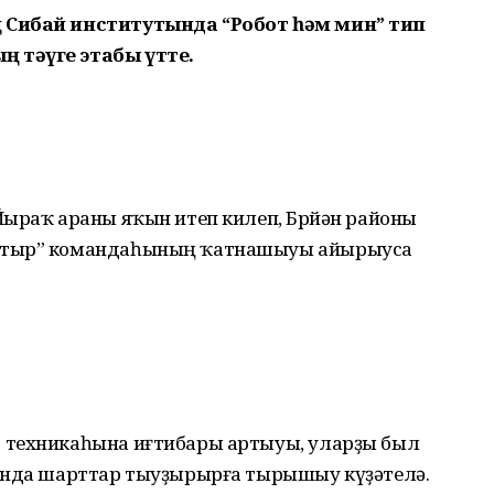
 Сибай институтында “Робот һәм мин” тип
 тәүге этабы үтте.
Йыраҡ араны яҡын итеп килеп, Бөрйән районы
батыр” командаһының ҡатнашыуы айырыуса
 техникаһына иғтибары артыуы, уларҙы был
рында шарттар тыуҙырырға тырышыу күҙәтелә.