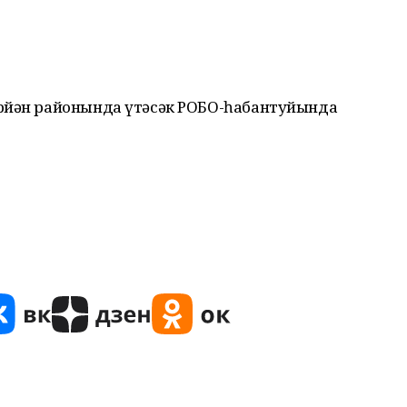
өрйән районында үтәсәк РОБО-һабантуйында