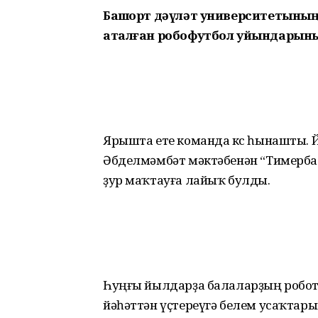
Башҡорт дәүләт университетының
аталған робофутбол уйындарының
Ярышта ете команда көс һынашты. 
Әбделмәмбәт мәктәбенән “Тимер
ҙур маҡтауға лайыҡ булды.
Һуңғы йылдарҙа балаларҙың робот
йәһәттән үҫтереүгә белем усаҡта