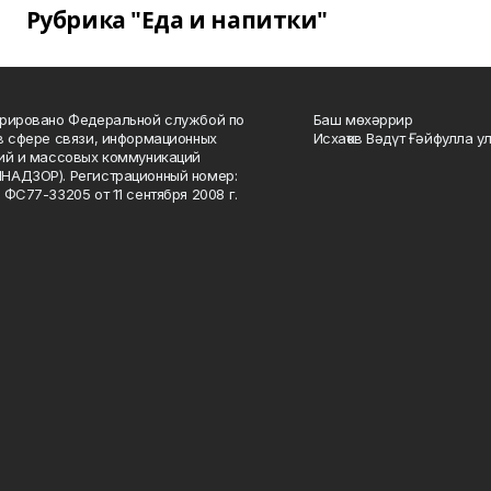
Рубрика "Еда и напитки"
рировано Федеральной службой по
Баш мөхәррир
в сфере связи, информационных
Исхаҡов Вәдүт Ғәйфулла у
ий и массовых коммуникаций
НАДЗОР). Регистрационный номер:
 ФС77-33205 от 11 сентября 2008 г.