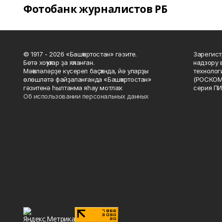
Фотобанк журналистов РБ
© 1917 - 2026 «Башҡортостан» гәзите.
Зарегист
Бөтә хоҡуҡтар ҙа яҡланған.
надзору 
Мәҡәләләрҙе күсереп баҫҡанда, йә уларҙы
технолог
өлөшләтә файҙаланғанда «Башҡортостан»
(РОСКОМ
гәзитенә һылтанма яһау мотлаҡ.
серия ПИ
Об использовании персональных данных