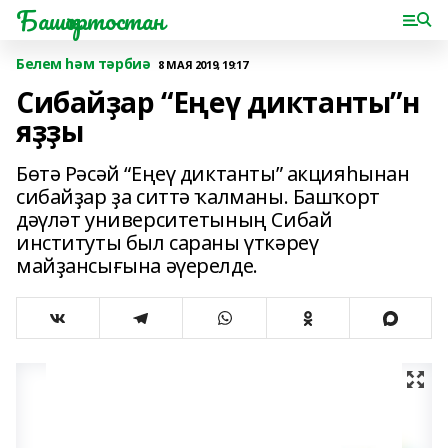
Башҡортостан
Белем һәм тәрбиә
8 МАЯ 2019, 19:17
Сибайҙар “Еңеү диктанты”н
яҙҙы
Бөтә Рәсәй “Еңеү диктанты” акцияһынан
сибайҙар ҙа ситтә ҡалманы. Башҡорт
дәүләт университетының Сибай
институты был сараны үткәреү
майҙансығына әүерелде.