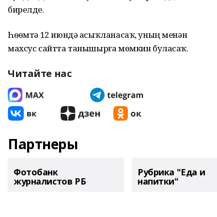
бирелде.
Һөҙөмтә 12 июндә асыҡланасаҡ, уның менән
махсус сайтта танышырға мөмкин буласаҡ.
Читайте нас
Партнеры
Фотобанк
Рубрика "Еда и
журналистов РБ
напитки"