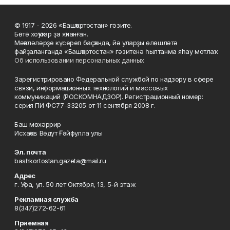
© 1917 - 2026 «Башҡортостан» гәзите.
Бөтә хоҡуҡтар ҙа яҡланған.
Мәҡәләләрҙе күсереп баҫҡанда, йә уларҙы өлөшләтә
файҙаланғанда «Башҡортостан» гәзитенә һылтанма яһау мотлаҡ.
Об использовании персональных данных
Зарегистрировано Федеральной службой по надзору в сфере
связи, информационных технологий и массовых
коммуникаций (РОСКОМНАДЗОР). Регистрационный номер:
серия ПИ ФС77-33205 от 11 сентября 2008 г.
Баш мөхәррир
Исхаҡов Вәдүт Ғәйфулла улы
Эл. почта
bashkortostan.gazeta@mail.ru
Адрес
г. Уфа, ул. 50 лет Октября, 13, 5-й этаж
Рекламная служба
8(347)272-62-61
Приемная