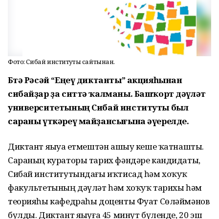
Фото: Сибай институты сайтынан.
Бөтә Рәсәй “Еңеү диктанты” акцияһынан
сибайҙар ҙа ситтә ҡалманы. Башҡорт дәүләт
университетының Сибай институты был
сараны үткәреү майҙансығына әүерелде.
Диктант яҙыуҙа етмештән ашыу кеше ҡатнашты.
Сараның кураторы тарих фәндәре кандидаты,
Сибай институтындағы иҡтисад һәм хоҡуҡ
факультетының дәүләт һәм хоҡуҡ тарихы һәм
теорияһы кафедраһы доценты Фуат Сөләймәнов
булды. Диктант яҙыуға 45 минут бүленде, 20 эш