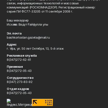
связи, информационных технологий и массовых
коммуникаций (РОСКОМНАДЗОР). Регистрационный номер:
серия ПИ ФС77-33205 от 11 сентября 2008 г.
Баш мөхәррир
Исхаҡов Вәдүт Ғәйфулла улы
Эл. почта
bashkortostan.gazeta@mail.ru
Адрес
г. Уфа, ул. 50 лет Октября, 13, 5-й этаж
Рекламная служба
8(347)272-62-61
Приемная
8(347)272-05-43
Сотрудничество
8(347) 273-83-92
Отдел кадров
8(347)272-05-43