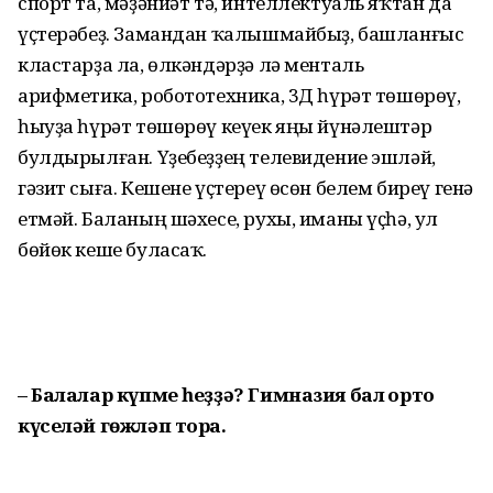
спорт та, мәҙәниәт тә, интеллектуаль яҡтан да
үҫтерәбеҙ. Замандан ҡалышмайбыҙ, баш­лан­ғыс
кластарҙа ла, өлкәндәрҙә лә менталь
арифметика, робототехника, 3Д һүрәт төшөрөү,
һыуҙа һүрәт төшөрөү кеүек яңы йүнәлештәр
булдырылған. Үҙебеҙҙең телевидение эшләй,
гәзит сыға. Кешене үҫтереү өсөн белем биреү генә
етмәй. Баланың шәхесе, рухы, иманы үҫһә, ул
бөйөк кеше буласаҡ.
– Балалар күпме һеҙҙә? Гимназия бал ҡорто
күселәй гөжләп тора.