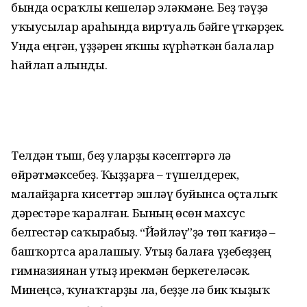
бында осраҡлы кешеләр эләкмәне. Беҙ тәүҙә
уҡыусылар араһында виртуаль бәйге үткәрҙек.
Унда еңгән, үҙҙәрен яҡшы күрһәткән балалар
һайлап алынды.
Телдән тыш, беҙ уларҙы кәсептәргә лә
өйрәтмәксебеҙ. Ҡыҙҙарға – түшелдерек,
малайҙарға кисеттәр эшләү буйынса оҫталыҡ
дәрестәре ҡаралған. Бының өсөн махсус
белгестәр саҡырабыҙ. “Йәйләү”ҙә төп ҡағиҙә –
башҡортса аралашыу. Утыҙ балаға үҙе­беҙҙең
гимназиянан утыҙ ирекмән берке­теләсәк.
Минеңсә, ҡунаҡтарҙы ла, беҙҙе лә бик ҡыҙыҡ