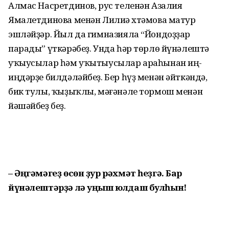
Алмас Насретдинов, рус теленән Азалия
Ямалетдинова менән Лилиә Әхтәмова матур
эшләйҙәр. Йыл да гимназияла “Йондоҙҙар
парады” үткәрәбеҙ. Унда һәр төрлө йүнә­леш­тә
уҡыусылар һәм уҡытыусылар араһынан иң-
иңдәрҙе билдәләйбеҙ. Бер һүҙ менән әйткәндә,
бик тулы, ҡыҙыҡлы, мәғәнәле тормош менән
йәшәйбеҙ беҙ.
– Әңгәмәгеҙ өсөн ҙур рәхмәт һеҙгә. Бар
йүнәлештәрҙә лә уңыш юлдаш булһын!