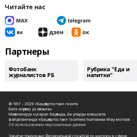
Читайте нас
Партнеры
Фотобанк
Рубрика "Еда и
журналистов РБ
напитки"
© 1917 - 2026 «Башҡортостан» гәзите.
Бөтә хоҡуҡтар ҙа яҡланған.
Мәҡәләләрҙе күсереп баҫҡанда, йә уларҙы өлөшләтә
файҙаланғанда «Башҡортостан» гәзитенә һылтанма яһау мотлаҡ.
Об использовании персональных данных
Зарегистрировано Федеральной службой по надзору в сфере