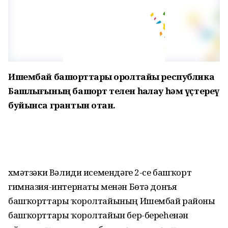
Ишембай башҡорттары ҡоролтайы республика
Башлығының башҡорт телен һаҡлау һәм үҫтереү
буйынса грантын отҡан.
Әхмәтзәки Вәлиди исемендәге 2-се башҡорт
гимназия-интернаты менән Бөтә донъя
башҡорттары ҡоролтайының Ишембай районы
башҡорттары ҡоролтайын бер-береһенән