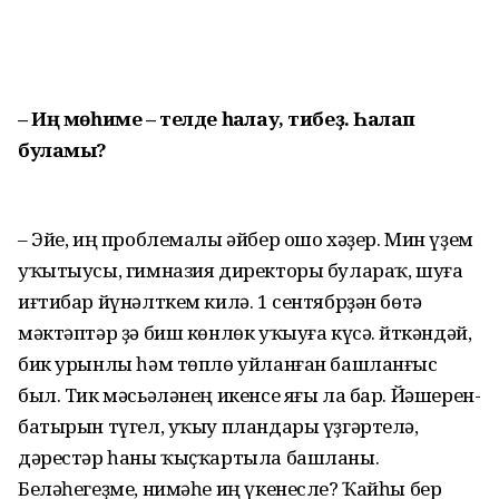
– Иң мөһиме – телде һаҡлау, тибеҙ. Һаҡлап
буламы?
– Эйе, иң проблемалы әйбер ошо хәҙер. Мин үҙем
уҡытыусы, гимназия директоры булараҡ, шуға
иғтибар йүнәлткем килә. 1 сентябрҙән бөтә
мәктәптәр ҙә биш көнлөк уҡыуға күсә. Әйткәндәй,
бик урынлы һәм төплө уйланған башланғыс
был. Тик мәсьәләнең икенсе яғы ла бар. Йәшерен-
батырын түгел, уҡыу пландары үҙгәртелә,
дәрестәр һаны ҡыҫҡартыла башланы.
Беләһегеҙме, нимәһе иң үкенесле? Ҡайһы бер