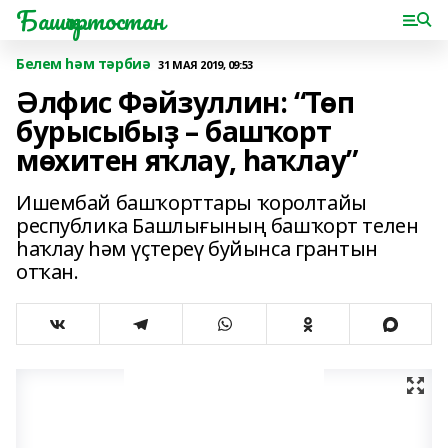
Башҡортостан
Белем һәм тәрбиә
31 МАЯ 2019, 09:53
Әлфис Фәйзуллин: “Төп
бурысыбыҙ – башҡорт
мөхитен яҡлау, һаҡлау”
Ишембай башҡорттары ҡоролтайы
республика Башлығының башҡорт телен
һаҡлау һәм үҫтереү буйынса грантын
отҡан.