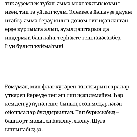
тик әүҙемлек түбән, әммә мохтажлыҡ юҡмы
икән, тип тә уйлап ҡуям. Элеккесә йәшәүҙе дауам
итәбеҙ, әммә берәү килеп дөйөм тип иҫәпләнгән
ерҙе ҡуртымға алып, ауылдаштарын да
индермәй башлаһа, терһәкте тешләйәсәкбеҙ.
Һуң булып ҡуймаһын!
Ғөмүмән, мин флаг күтәреп, ҡысҡырып саралар
үткәреп йөрөүҙе төп эш тип иҫәпләмәйем. Һәр
кемдең үҙ йүнәлеше, бының өсөн меңәрләгән
ойошмалар бул­дырылған. Төп бурысыбыҙ –
башҡорт мөхи­тен һаҡлау, яҡлау. Шуға
ынтылабыҙ ҙа.