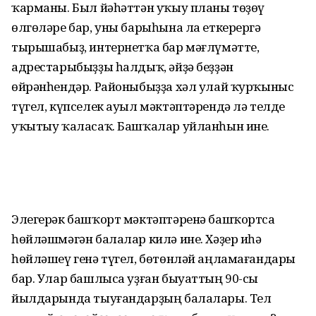
ҡарманы. Был йәһәттән уҡыу планы төҙөү
өлгөләре бар, уны барыһына ла еткерергә
тырышабыҙ, интернетҡа бар мәғлүмәтте,
адрестарыбыҙҙы һалдыҡ, әйҙә беҙҙән
өйрәнһендәр. Районыбыҙҙа хәл улай ҡурҡы­ныс
түгел, күпселек ауыл мәктәптә­рендә лә телде
уҡытыу ҡаласаҡ. Башҡалар уйланһын ине.
Элегерәк башҡорт мәктәптәренә баш­ҡортса
һөйләшмәгән балалар килә ине. Хәҙер иһә
һөйләшеү генә түгел, бөтөнләй аңламағандары
бар. Улар башлыса уҙған быуаттың 90-сы
йылдарында тыуғандарҙың балалары. Тел