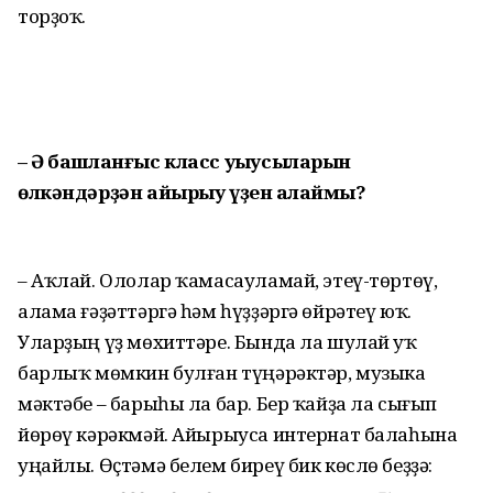
торҙоҡ.
– Ә башланғыс класс уҡыусыларын
өлкәндәрҙән айырыу үҙен аҡлаймы?
– Аҡлай. Ололар ҡамасауламай, этеү-төртөү,
алама ғәҙәттәргә һәм һүҙҙәргә өйрәтеү юҡ.
Уларҙың үҙ мөхиттәре. Бында ла шулай уҡ
барлыҡ мөмкин булған түңәрәктәр, музыка
мәктәбе – барыһы ла бар. Бер ҡайҙа ла сығып
йөрөү кәрәкмәй. Айырыуса интернат балаһына
уңайлы. Өҫтәмә белем биреү бик көслө беҙҙә: