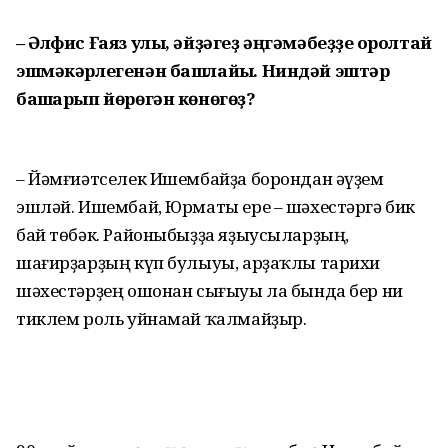
– Әлфис Ғаяз улы, әйҙәгеҙ әңгәмәбеҙҙе ҡоролтай
эшмәкәрлегенән башлайыҡ. Ниндәй эштәр
башҡарып йөрөгән көнөгөҙ?
– Йәмғиәтселек Ишембайҙа борондан әү­ҙем
эшләй. Ишембай, Юрматы ере – шә­хес­тәргә бик
бай төбәк. Районыбыҙҙа яҙыу­сы­ларҙың,
шағирҙарҙың күп булыуы, арҙаҡ­лы тарихи
шәхестәрҙең ошонан сығыуы ла бында бер ни
тиклем роль уйнамай ҡалмайҙыр.