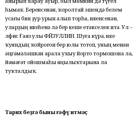
айырып ҡарау ауыр, был мөмкин дә түгел
һымаҡ. Беренсенән, ҡоролтай эшендә белем
усағы бик ҙур урын алып торһа, икенсенән,
уларҙың икеһенә лә бер кеше етәкселек итә. Ул –
Әлфис Ғаяз улы ФӘЙЗУЛЛИН. Шуға күрә, ике
ҡуяндың ҡойроғон бер юлы тотоп, уның менән
әңгәмәләшкән арала уҡыу йорто тормошона ла,
йәмәғәт ойошмаһы яңылыҡтарына ла
туҡталдыҡ.
Тарих беҙгә
быны ғәфү итмәҫ