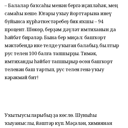
– Балалар баҡсаһы менән бергә иҫәп­ләһәк, мең
самаһы кеше. Юғары уҡыу йорттарына инеү
буйынса күрһәткестәребеҙ бик яҡшы – 94
процент. Шөкөр, берҙәм дәүләт имтиханын да
һәйбәт бирәләр. Бына бер миҫал: башҡорт
мәктәбендә ике телде уҡыған балабыҙ, былтыр
рус телен 100 балға тапшырҙы. Тимәк,
имтиханды һәйбәт тапшырыр өсөн башҡорт
теленән баш тартып, рус телен генә уҡыу
кәрәкмәй бит!
Уҡытыусыларыбыҙ ҙа көслө. Шуныһы
ҡыуаныслы, йәштәр күп. Мәҫәлән, химиянан