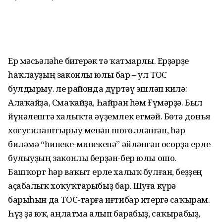
Ер мәсьәләһе бигерәк тә ҡатмарлы. Ерҙәрҙе
һаҡлауҙың законлы юлы бар – ул ТОС
булдырыу. Әле районда дүртәү эшләп килә:
Алаҡайҙа, Смаҡайҙа, Һайран һәм Ғүмәрҙә. Был
йүнәлештә халыҡта әүҙемлек етмәй. Бөтә донъя
хосусилаштырыу менән шөғөлләнгән, һәр
биләмә “һинеке-минекенә” әйләнгән осорҙа ерле
булыуҙың законлы берҙән-бер юлы ошо.
Башҡорт һәр ваҡыт ерле халыҡ булған, беҙҙең
аҫабалыҡ хоҡуҡтарыбыҙ бар. Шуға күрә
барыһын да ТОС-тарға иғтибар итергә саҡырам.
Һүҙ ҙә юҡ, аңлатма алып барабыҙ, саҡырабыҙ,