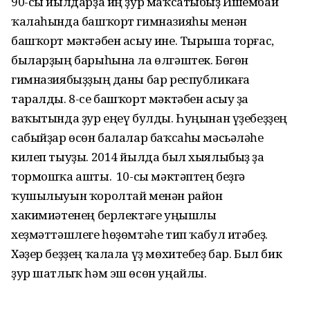
90-сы йылдарҙа иң ҙур маҡсатыбыҙ Ишембай
ҡалаһында башҡорт гимназияһы менән
башҡорт мәктәбен асыу ине. Тырыша торғас,
быларҙың барыһына ла өлгәштек. Бөгөн
гимназиябыҙҙың даны бар респуб­ликаға
таралды. 8-се башҡорт мәктәбен асыу ҙа
ваҡытында ҙур еңеү булды. Һуңынан үҙебеҙҙең
сабыйҙар өсөн балалар баҡсаһы мәсьәләһе
килеп тыуҙы. 2014 йылда был хыялыбыҙ ҙа
тормошҡа ашты. Ә 10-сы мәктәптең беҙгә
ҡушылыуын ҡоролтай менән район
хакимиәтенең берлектәге уңышлы
хеҙмәттәшлеге һөҙөмтәһе тип ҡабул итәбеҙ.
Хәҙер беҙҙең ҡалала үҙ мөхитебеҙ бар. Был бик
ҙур шатлыҡ һәм эш өсөн уңайлы.