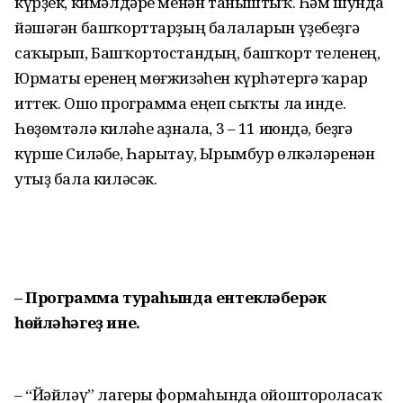
күрҙек, кимәлдәре менән та­ныштыҡ. Һәм шунда
йәшәгән башҡорттарҙың балаларын үҙебеҙгә
саҡырып, Башҡортос­тандың, башҡорт теленең,
Юрматы еренең мөғжизәһен күрһәтергә ҡарар
иттек. Ошо программа еңеп сыҡты ла инде.
Һөҙөмтәлә киләһе аҙнала, 3 – 11 июндә, беҙгә
күрше Силәбе, Һарытау, Ырымбур өлкәләренән
утыҙ бала киләсәк.
– Программа тураһында ентекләберәк
һөйләһәгеҙ ине.
– “Йәйләү” лагеры формаһында ойош­тороласаҡ