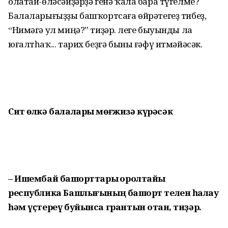
олатай-өләсәйҙәрҙә генә ҡала бара түгелме?
Балаларығыҙҙы башҡортсаға өйрәтегеҙ тибеҙ,
“Нимәгә ул миңә?” тиҙәр. Әлеге быуынды ла
юғалтһаҡ... тарих беҙгә быны ғәфү итмәйәсәк.
Сит өлкә балалары мөғжизә күрәсәк
– Ишембай башҡорттары ҡоролтайы
республика Башлығының башҡорт телен һаҡлау
һәм үҫтереү буйынса грантын отҡан, тиҙәр.