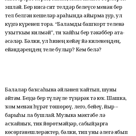
эшләй. Бер нисә сит телдәр белеүсе менән бер
тел белгән кешеләр араһында айырма ҙур, ул
күҙгә күренеп тора. “Баламды башҡорт теленә
уҡыт­ҡым килмәй”, ти ҡайһы бер тәкәббер ата-
әсәләр. Бәлки, ул һинең кейәү йә киленеңдең,
ейәндәреңдең теле булыр? Кем белә?
Балалар баҡсаһына әйләнеп ҡайтып, шуны
әйтәм. Беҙҙә бер түләүле түңәрәк тә юҡ. Шашка,
ҡом менән һүрәт төшөрөү, лего, бейеү, йыр –
барыһы ла бушлай. Музыка мәктәбе лә
асҡайныҡ, тик йөрөтмәйҙәр, сабыйҙарға
көсөргәнешлерәктер, бәлки, тип уны әлегә ябып