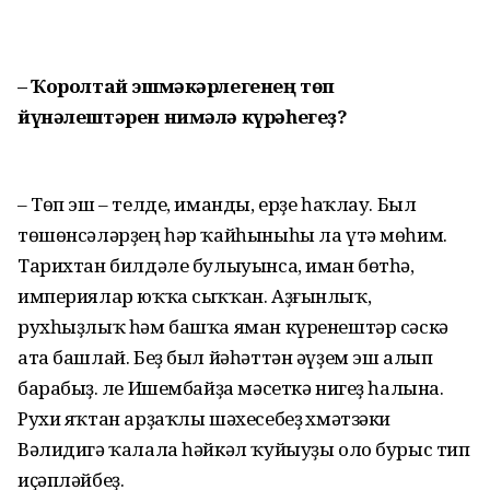
– Ҡоролтай эшмәкәрлегенең төп
йүнәлештәрен нимәлә күрәһегеҙ?
– Төп эш – телде, иманды, ерҙе һаҡлау. Был
төшөнсәләрҙең һәр ҡайһыныһы ла үтә мөһим.
Тарихтан билдәле булыуынса, иман бөтһә,
империялар юҡҡа сыҡҡан. Аҙғынлыҡ,
рухһыҙлыҡ һәм башҡа яман күренештәр сәскә
ата башлай. Беҙ был йәһәттән әүҙем эш алып
барабыҙ. Әле Ишембайҙа мәсеткә нигеҙ һалына.
Рухи яҡтан арҙаҡлы шәхе­себеҙ Әхмәтзәки
Вәлидигә ҡалала һәйкәл ҡуйыуҙы оло бурыс тип
иҫәпләйбеҙ.