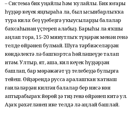
– Система бик уңайлы һәм ҡулайлы. Бик юғары
һүҙҙәр кеүек яңғыраһа ла, был ысынбарлыҡҡа
тура килә: беҙ үҙебеҙгә уҡыусыларҙы балалар
баҡсаһынан үҫтереп алабыҙ. Барыһы ла яҡшы
аңлап тора, 15-20 минутлыҡ түңәрәк менән генә
телде өйрәнеп булмай. Шуға тәрбиәселәрҙән
көндәлектә лә башҡортса һөйләшеүҙе талап
итәм. Ултыр, ят, аша, кил кеүек һүҙҙәрҙән
башлап, бар мөрәжәғәт үҙ телебеҙҙә булырға
тейеш. Өйҙәрендә русса аралашҡан ҡатнаш
ғаиләләрҙән килгән балалар бер нисә көн
аптырабыраҡ йөрөй ҙә тиҙ генә өйрәнеп китә ул.
Аҙаҡ рәхәтләнеп ике телдә лә аңлай башлай.