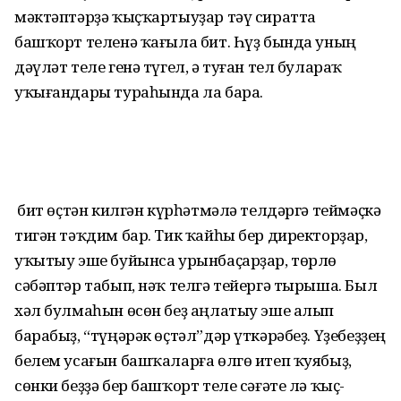
мәктәптәрҙә ҡыҫҡартыуҙар тәү сиратта
башҡорт теленә ҡағыла бит. Һүҙ бында уның
дәүләт теле генә түгел, ә туған тел булараҡ
уҡығандары тураһында ла бара.
Ә бит өҫтән килгән күрһәтмәлә телдәргә теймәҫкә
тигән тәҡдим бар. Тик ҡайһы бер директорҙар,
уҡытыу эше буйынса урын­ба­ҫар­ҙар, төрлө
сәбәптәр табып, нәҡ телгә те­йергә тырыша. Был
хәл булмаһын өсөн беҙ аңлатыу эше алып
барабыҙ, “түңәрәк өҫтәл”дәр үткәрәбеҙ. Үҙебеҙҙең
белем усағын башҡаларға өлгө итеп ҡуябыҙ,
сөнки беҙҙә бер башҡорт теле сәғәте лә ҡыҫ­