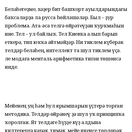
Беләһегеҙме, хәҙер бит башҡорт ауыл­да­рындағы
баҡсаларҙа ла русса һөйләшә­ләр. Был – ҙур
проблема. Ата-әсә телгә өйрә­теүҙән ҡурҡмаһын
ине. Тел – ул байлыҡ. Тел Киевҡа алып барып
еткерә, тип юҡҡа әйт­мәйҙәр. Ни тиклем күберәк
телдәр белә­һең, интеллект та шул тиклем үҫә.
Әле мо­даға менталь арифметика тигән төшөнсә
инде.
Мейенең уң һәм һул ярымшарын үҫтерә торған
методика. Телдәр өйрәнеү ҙә шул уҡ принципҡа
ҡоролған. Ят телдәге һүҙҙе күҙ алдына
килтерергә кәрәк, тимәк, мейе икенсе төрлөрәк