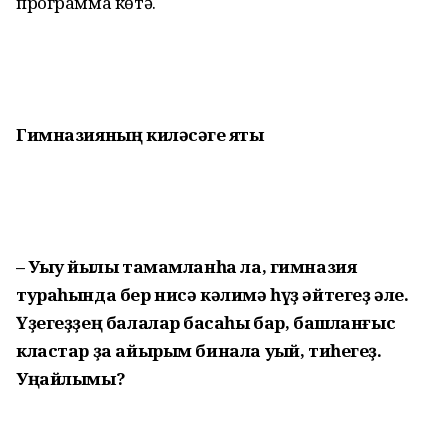
программа көтә.
Гимназияның
киләсәге яҡты
– Уҡыу йылы тамамланһа ла, гимназия
тураһында бер нисә кәлимә һүҙ әйтегеҙ әле.
Үҙегеҙҙең балалар баҡсаһы бар, башланғыс
кластар ҙа айырым бинала уҡый, тиһегеҙ.
Уңайлымы?