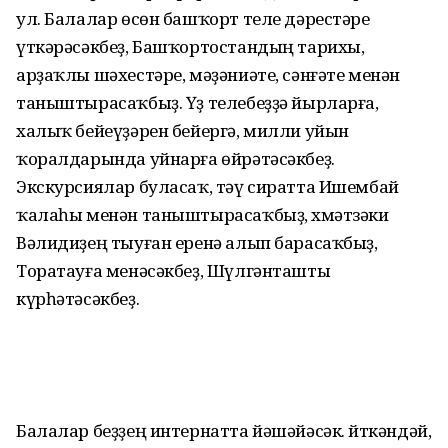
ул. Балалар өсөн башҡорт теле дәрестәре
үткәрәсәкбеҙ, Башҡортостандың тарихы,
арҙаҡлы шәхестәре, мәҙәниәте, сәнғәте менән
таныштырасаҡбыҙ. Үҙ теле­беҙҙә йырларға,
халыҡ бейеүҙәрен бейергә, милли уйын
ҡоралдарында уйнарға өйрә­тәсәкбеҙ.
Экскурсиялар буласаҡ, тәү сиратта Ишембай
ҡалаһы менән таныштырасаҡбыҙ, Әхмәтзәки
Вәлидиҙең тыуған еренә алып барасаҡбыҙ,
Торатауға менәсәкбеҙ, Шүлгән­ташты
күрһәтәсәкбеҙ.
Балалар беҙҙең интернатта йәшәйәсәк. Әйткәндәй,