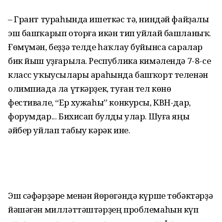
– Грант тураһында ишеткәс тә, ниндәй файҙалы
эш башҡарып оторға икән тип уйлай башланыҡ.
Ғөмүмән, беҙҙә телде һаҡлау буйынса саралар
бик йыш уҙғарыла. Республика кимәлендә 7-8-се
класс уҡыусылары араһында башҡорт теленән
олимпиада ла үткәрҙек, туған тел көнө
фестивале, “Ер хужаһы” конкурсы, КВН-дар,
форумдар... Бихисап булды улар. Шуға яңы
әйбер уйлап табыу кәрәк ине.
Эш сәфәрҙәре менән йөрөгәндә күрше төбәктәрҙә
йәшәгән милләттәштәрҙең проб­лемаһын күп