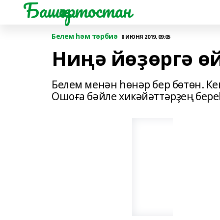
Башҡортостан
Белем һәм тәрбиә
8 ИЮНЯ 2019, 09:05
Ниңә йөҙөргә ө
Белем менән һөнәр бер бөтөн. К
Ошоға бәйле хикәйәттәрҙең бере