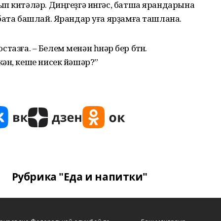
п китәләр. Диңгеҙгә ингәс, батша ярандарына
бата башлай. Ярандар уға ярҙамға ташлана.
стазға. – Белем менән һөнәр бер бөтөн.
ән, кеше нисек йәшәр?”
Рубрика "Еда и напитки"