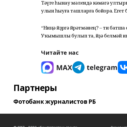
Тәүге һынау мәлендә кәмәгә ултыры
улын һыуға ташларға бойора. Егет 
“Ниңә йөҙөргә өйрәтмәнең? – ти батша о
Уҡымышлы булып та, йөҙә белмәй ик
Читайте нас
Партнеры
Фотобанк журналистов РБ