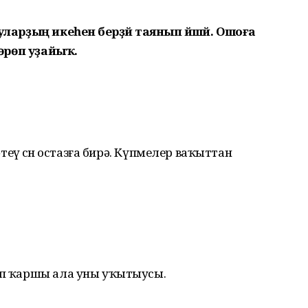
уларҙың икеһенә берҙәй таянып йәшәй. Ошоға
өшөрөп уҙайыҡ.
рәтеү өсөн остазға бирә. Күпмелер ваҡыттан
тип ҡаршы ала уны уҡытыусы.