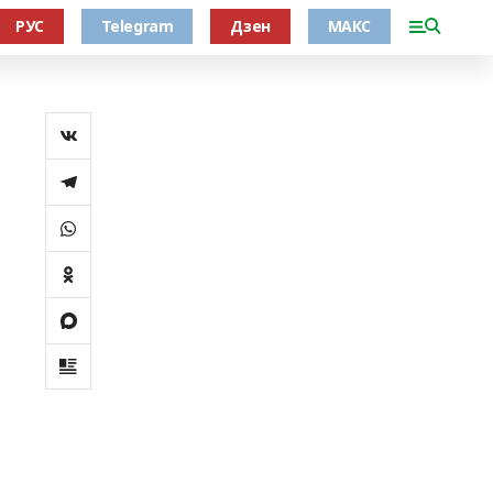
РУС
Telegram
Дзен
МАКС