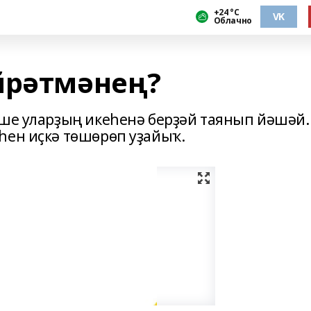
+24 °С
VK
Облачно
йрәтмәнең?
еше уларҙың икеһенә берҙәй таянып йәшәй.
һен иҫкә төшөрөп уҙайыҡ.