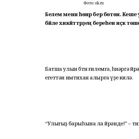
Фото: ok.ru
Белем менән һөнәр бер бөтөн. Кеше 
бәйле хикәйәттәрҙең береһен иҫкә т
Батша улын бөтөн ғилемгә, һөнәргә өй
егеттән имтихан алырға үҙе килә.
“Улығыҙ барыһына ла өйрәнде!” – 