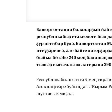
Башҡортостанда балаларҙың йәй
республикабыҙ етәкселеге йыл д
ҙур иғтибар бүлә. Башҡортостан
итеүҙәренсә, әле йәйге лагерҙарҙ
быйыл бөтәһе 240 мең баланың 
тыш әҙ сығымлы ял лагерына 390 
Республикабыҙҙан ситтә 5 мең тирәһ
Азов диңгеҙҙәре буйындағы Ҡырым Р
шуға асыҡ миҫал.