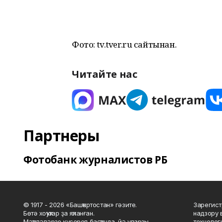
Фото: tv.tver.ru сайтынан.
Читайте нас
Партнеры
Фотобанк журналистов РБ
© 1917 - 2026 «Башҡортостан» гәзите.
Зарегист
Бөтә хоҡуҡтар ҙа яҡланған.
надзору 
Мәҡәләләрҙе күсереп баҫҡанда, йә уларҙы
технолог