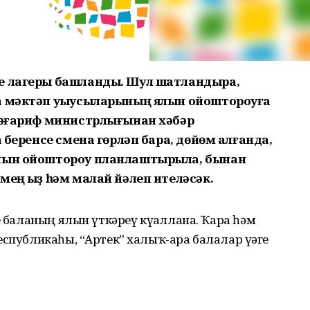
ге лагеры башланды. Шул шатландыра,
а мәктәп уҡыусыларының ялын ойоштороуға
 Мәғариф министрлығынан хәбәр
а беренсе смена гөрләп бара, дөйөм алғанда,
ялын ойоштороу планлаштырыла, бынан
мең ҡыҙ һәм малай йәлеп ителәсәк.
е баланың ялын үткәреү күҙаллана. Ҡара һәм
еспубликаһы, “Артек” халыҡ-ара балалар үҙәге