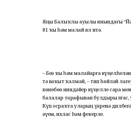
Яңы Балыҡлы ауылы янындағы “Йәй
81 ҡыҙ һәм малай ял итә.
– Беҙҙә ҡыҙ һәм малайҙарға күңелһеҙ
тә ваҡыт ҡалмай, – тип һөйләй лаг
көнөбөҙҙө ниндәйҙер күңелле сара м
балалар тарафынан булдырылғас, у
Күп осраҡта уларҙың үҙҙәренә дилбе
әүҙем, ихлас һәм фекерле.