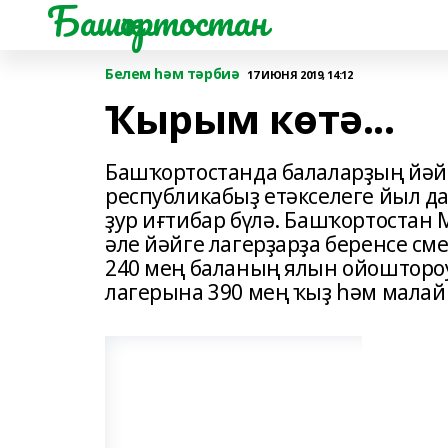
Башҡортостан
Белем һәм тәрбиә
17 ИЮНЯ 2019, 14:12
Ҡырым көтә...
Башҡортостанда балаларҙың йәй
республикабыҙ етәкселеге йыл 
ҙур иғтибар бүлә. Башҡортостан
әле йәйге лагерҙарҙа беренсе см
240 мең баланың ялын ойошторо
лагерына 390 мең ҡыҙ һәм малай 