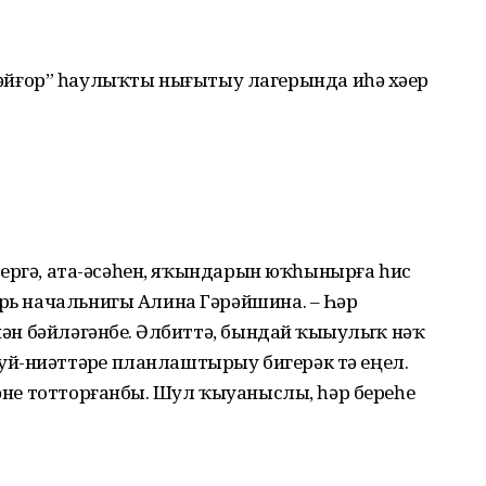
ғор” һаулыҡты нығытыу лагерында иһә хәҙер
ләнергә, ата-әсәһен, яҡындарын юҡһынырға һис
ерь начальнигы Алина Гәрәйшина. – Һәр
енән бәйләгәнбеҙ. Әлбиттә, бындай ҡыҙыулыҡ нәҡ
й-ниәттәрҙе планлаштырыу бигерәк тә еңел.
гәне тотторғанбыҙ. Шул ҡыуаныслы, һәр береһе