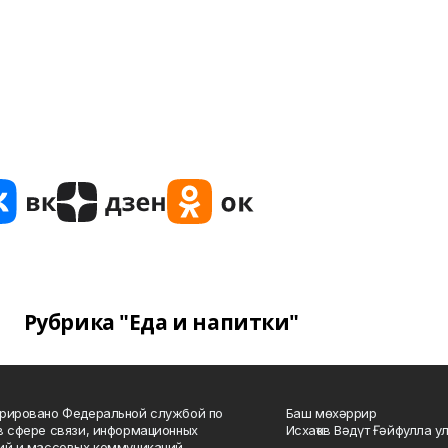
Рубрика "Еда и напитки"
рировано Федеральной службой по
Баш мөхәррир
в сфере связи, информационных
Исхаҡов Вәдүт Ғәйфулла у
ий и массовых коммуникаций