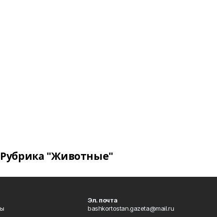
Рубрика "Животные"
Эл. почта
лы
bashkortostan.gazeta@mail.ru