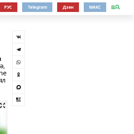
РУС
Telegram
Дзен
МАКС
а
ә,
һе
ял