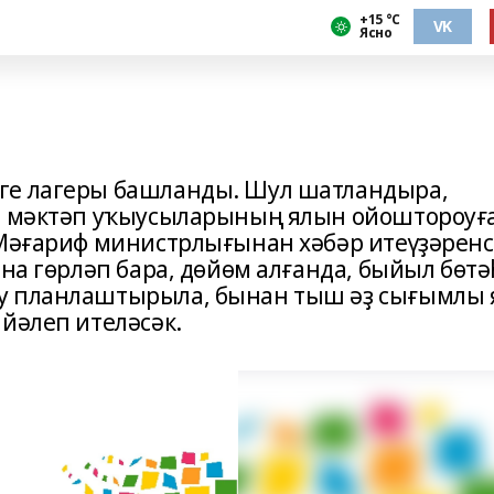
+15 °С
VK
Ясно
ге лагеры башланды. Шул шатландыра,
да мәктәп уҡыусыларының ялын ойоштороуғ
 Мәғариф министрлығынан хәбәр итеүҙәренс
ена гөрләп бара, дөйөм алғанда, быйыл бөтә
у планлаштырыла, бынан тыш әҙ сығымлы 
йәлеп ителәсәк.