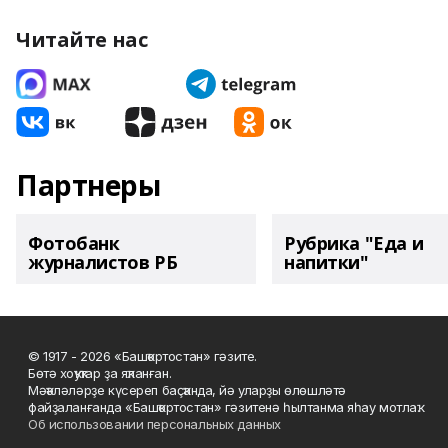
Читайте нас
Партнеры
Фотобанк
Рубрика "Еда и
журналистов РБ
напитки"
© 1917 - 2026 «Башҡортостан» гәзите.
Бөтә хоҡуҡтар ҙа яҡланған.
Мәҡәләләрҙе күсереп баҫҡанда, йә уларҙы өлөшләтә
файҙаланғанда «Башҡортостан» гәзитенә һылтанма яһау мотлаҡ.
Об использовании персональных данных