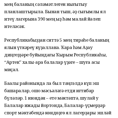
мең баланың сәләмәтлеген нығытыу
планлаштырыла. Бынан тыш, әҙ сығымлы ял
итеү лагерына 390 мең ҡыҙ һәм малай йәлеп
ителәсәк.
Республикабыҙҙан ситтә 5 мең тирәһе баланың
ялын үткәреү күҙ­аллана. Ҡара һәм Аҙау
диңгеҙҙәре буйындағы Ҡырым Республикаһы,
“Артек” халыҡ-ара балалар үҙәге – шуға асыҡ
миҫал.
Баҡалы районында ла был тәңгәлдә күп эш
башҡаралар, ошо мәсьәләгә етди иғтибар
бүләләр. 1 июндән – ете мәктәптә, шулай уҡ
Балалар ижады йортонда, Балалар-үҫмерҙәр
спорт мәктәбендә көндөҙгө ял лагерҙары эшләй