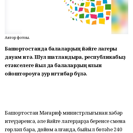
Автор фотоһы.
Башҡортостанда балаларҙың йәйге лагеры
дауам итә. Шул шатландыра, республикабыҙ
етәкселеге йыл да балаларҙың ялын
ойоштороуға ҙур иғтибар бүлә.
Башҡортостан Мәғариф министрлы­ғынан хәбәр
итеүҙәренсә, әле йәйге лагерҙарҙа беренсе смена
гөрләп бара, дөйөм алғанда, быйыл бөтәһе 240