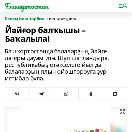
Башҡортостан
Белем һәм тәрбиә
3 ИЮЛЯ 2019, 00:35
Йәйғор балҡышы –
Баҡалыла!
Башҡортостанда балаларҙың йәйге
лагеры дауам итә. Шул шатландыра,
республикабыҙ етәкселеге йыл да
балаларҙың ялын ойоштороуға ҙур
иғтибар бүлә.