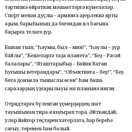
тәртипкә өйрәткән мәшәҡәттәргә күмеләләр.
Спорт менән дуҫлыҡ – армияға әҙерлеккә ярты
аҙым, барыһының да бөгөндән ил һағына
баҫырға теләге ҙур.
Бынан тыш, “Һаумы, был – мин!”, “Һаулыҡ – ҙур
байлыҡ”, “Кешеләргә таҙа планета”, “Беҙ – Рәсәй
балалары”, “Яҡташтарыбыҙ – Бөйөк Ватан
һуғышы ветерандары”, “Объективта – беҙ!”, “Беҙ
бөтә донъяла тыныслыҡ өсөн” һәм башҡа
сараларҙың уҙғарылыуы эш планына ингән.
Отрядтарға бүленгән үҫмерҙәрҙең шат
тауышынан тирә-яҡ яңғырап тора. Әйткәндәй,
улар йәйғор төҫтәрен хәтерләтә, һәр береһе
сағыу, теремек һәм балҡый.