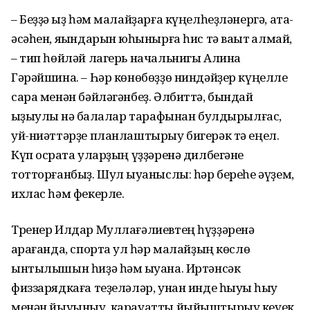
– Беҙҙә ҡыҙ һәм малайҙарға күңелһеҙләнергә, ата-
әсәһен, яҡында­рын юҡһынырға һис тә ваҡыт ҡалмай,
– тип һөйләй лагерь начальнигы Алина
Гәрәйшина. – Һәр көнөбөҙҙө ниндәйҙер күңелле
сара менән бәйләгәнбеҙ. Әлбиттә, бындай
ҡыҙыулыҡ нәҡ балалар тарафынан булдырылғас,
уй-ниәттәрҙе планлаштырыу бигерәк тә еңел.
Күп осраҡта уларҙың үҙҙәренә дилбегәне
тотторғанбыҙ. Шул ҡыуаныслы: һәр береһе әүҙем,
ихлас һәм фекерле.
Тренер Илдар Муллағәлиевтең һүҙҙәренә
ҡарағанда, спортҡа ул һәр малайҙың көслө
ынтылышын һиҙә һәм ҡыуана. Иртәнсәк
физзарядкаға теҙеләләр, унан инде һыуыҡ һыу
менән йыуыныу, карауатты йыйыштырыу кеүек