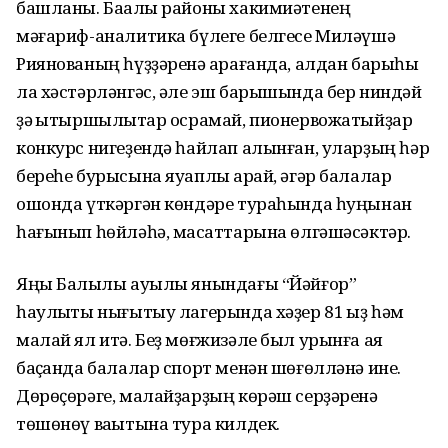
башланы. Баҡалы районы хакимиәтенең
мәғариф-аналитика бүлеге белгесе Миләүшә
Риянованың һүҙҙәренә ҡарағанда, алдан барыһы
ла хәстәрләнгәс, әле эш барышында бер ниндәй
ҙә ҡытыршылыҡтар осрамай, пионервожатыйҙар
конкурс нигеҙендә һайлап алынған, уларҙың һәр
береһе бурысына яуаплы ҡарай, әгәр балалар
ошонда үткәргән көндәре тураһында һуңынан
һағынып һөйләһә, маҡсаттарына өлгәшәсәктәр.
Яңы Балыҡлы ауылы янындағы “Йәйғор”
һаулыҡты нығытыу лагерында хәҙер 81 ҡыҙ һәм
малай ял итә. Беҙ мөғжизәле был урынға аяҡ
баҫҡанда ба­лалар спорт менән шөғөлләнә ине.
Дөрөҫөрәге, малайҙарҙың көрәш сер­ҙәренә
төшөнөү ваҡытына тура килдек.