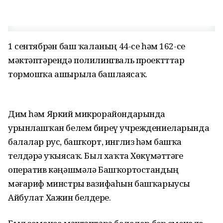
1 сентябрҙән баш ҡаланың 44-се һәм 162-се
мәктәптәрендә полилингваль проектттар
тормошҡа ашырыла башлаясаҡ.
Дим һәм Яркий микрорайондарында
урынлашҡан белем биреү учреждениеларында
балалар рус, башҡорт, инглиз һәм башҡа
телдәрҙә уҡыясаҡ. Был хаҡта Хөкүмәттәге
оператив кәңәшмәлә Башҡортостандың
мәғариф минстры вазифаһын башҡарыусы
Айбулат Хажин белдерҙе.