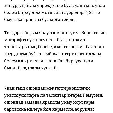
матур, уңайлы учреждение булыуҙан тыш, улар
белем биреү локомотивына әүерелергә, 21-се
быуатҡа ярашлы булырға тейеш.
Телдәргә баҫым яһау ҙа юҡтан түгел. Беренсенән,
мәғарифты үҫтереү өсөн был төп заман
талаптарының береһе, икенсенән, күп балалар
хәҙер донъя буйлап сәйәхәт итергә, сит илдәрҙә
белем алырға хыяллана. Эш биреүселәр ҙә
бындай кадрҙарҙы хуплай.
Унан тыш ошондай мәктәптәрҙә эшләгән
уҡытыусыларға ла талаптар юғары. Ғөмүмән,
ошондай заманға ярашлы уҡыу йорттары
барлыҡҡа килеүе был хөрмәтле, абруйлы