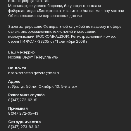
Бөтә хоҡуҡтар ҙа яҡланған.
Мәҡәләләрҙе күсереп баҫҡанда, йә уларҙы өлөшләтә
файҙаланғанда «Башҡортостан» гәзитенә һылтанма яһау мотлаҡ.
Об использовании персональных данных
Зарегистрировано Федеральной службой по надзору в сфере
связи, информационных технологий и массовых
коммуникаций (РОСКОМНАДЗОР). Регистрационный номер:
серия ПИ ФС77-33205 от 11 сентября 2008 г.
Баш мөхәррир
Исхаҡов Вәдүт Ғәйфулла улы
Эл. почта
bashkortostan.gazeta@mail.ru
Адрес
г. Уфа, ул. 50 лет Октября, 13, 5-й этаж
Рекламная служба
8(347)272-62-61
Приемная
8(347)272-05-43
Сотрудничество
8(347) 273-83-92