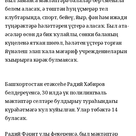
Был заманса мәктәптәрҙә балалар бер сменала
белем аласаҡ, ә төштән һуң үҫмерҙәр тел
клубтарында, спорт, бейеү, йыр, фән һәм ижади
түңәрәктәрҙә һәләттәрен үҫтерә аласаҡ. Был ата-
әсәләр өсөн дә бик ҡулайлы, сөнки баланың
күңеленә ятҡан шөғөл, һәләтен үҫтерә торған
йүнәлеш эҙләп ҡала мәғариф учреждениеларын
ҡыҙырырға кәрәк булмаясаҡ.
Башҡортостан етәксеһе Радий Хәбиров
белдереүенсә, 30 илдә үк полилингваль
мәктәптәр селтәре булдырыу тураһындағы
күрәһәтмәгә ҡул ҡуйылған. Улар төбәктә 14
буласаҡ.
Радий Фәрит улы фекеренсә, был мәктәптәр