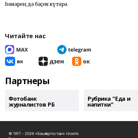
һөнәрҙең дә бәҫен күтәрә.
Читайте нас
Партнеры
Фотобанк
Рубрика "Еда и
журналистов РБ
напитки"
© 1917 - 2026 «Башҡортостан» гәзите.