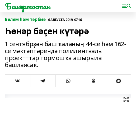
Башҡортостан
Белем һәм тәрбиә
6 АВГУСТА 2019, 07:16
Һөнәр бәҫен күтәрә
1 сентябрҙән баш ҡаланың 44-се һәм 162-
се мәктәптәрендә полилингваль
проектттар тормошҡа ашырыла
башлаясаҡ.