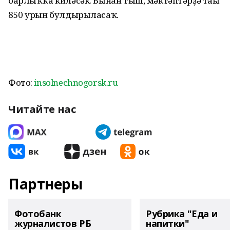
барлыҡҡа киләсәк. Бынан тыш, мәктәптәрҙә тағы
850 урын булдырыласаҡ.
Фото:
insolnechnogorsk.ru
Читайте нас
Партнеры
Фотобанк
Рубрика "Еда и
журналистов РБ
напитки"