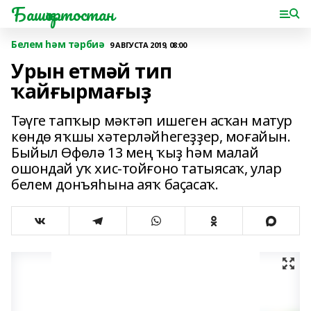
Башҡортостан
Белем һәм тәрбиә
9 АВГУСТА 2019, 08:00
Урын етмәй тип
ҡайғырмағыҙ
Тәүге тапҡыр мәктәп ишеген асҡан матур
көндө яҡшы хәтерләйһегеҙҙер, моғайын.
Быйыл Өфөлә 13 мең ҡыҙ һәм малай
ошондай уҡ хис-тойғоно татыясаҡ, улар
белем донъяһына аяҡ баҫасаҡ.