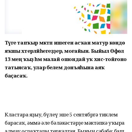
Тәүге тапҡыр мәктәп ишеген асҡан матур көндө
яҡшы хәтерләйһегеҙҙер, моғайын. Быйыл Өфөлә
13 мең ҡыҙ һәм малай ошондай уҡ хис-тойғоно
татыясаҡ, улар белем донъяһына аяҡ
баҫасаҡ.
Кластарға яҙыу, бүлеү эше 5 сентябргә тиклем
барасаҡ, әммә әле бәләкәстәрҙе мәк­тәпкә уҡырға
алмау осраҡтары теркәлгән. Бының сәбәбе: баш