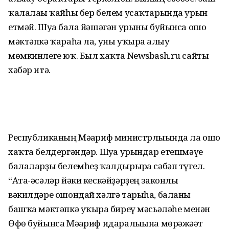
ҡалалағы ҡайһы бер белем усаҡтарында урын
етмәй. Шуға бала йәшәгән урыны буйынса ошо
мәктәпкә ҡараһа ла, уны уҡырға алыу
мөмкинлеге юҡ. Был хаҡта Nеwsbash.ru сайты
хәбәр итә.
Республиканың Мәғариф министрлығында ла ошо
хаҡта белдергәндәр. Шуға урындар етешмәүе
балаларҙы белем­һеҙ ҡалдырырға сәбәп түгел.
“Ата-әсәләр йәки кескәйҙәрҙең законлы
вәкилдәре ошондай хәлгә тарыһа, баланы
башҡа мәктәпкә уҡырға биреү мәсьә­ләһе менән
Өфө буйынса Мәғариф ида­ралығына мөрә­жәғәт