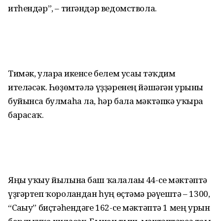
итһендәр”, – тигәндәр ведомствола.
Тимәк, уларға икенсе белем усағы тәҡдим
ителәсәк. Һөҙөм­тәлә үҙҙәренең йәшәгән урыны
буйынса булмаһа ла, һәр бала мәктәпкә уҡырға
барасаҡ.
Яңы уҡыу йылына баш ҡа­ла­лағы 44-се мәктәптә
үҙгәртеп ҡоролғандан һуң өҫтәмә рә­үештә – 1300,
“Сағыу” биҫ­тә­һендәге 162-се мәктәптә 1 мең урын