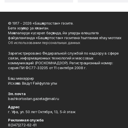
© 1917 - 2026 «Башҡортостан» гәзите.
Бөтә хоҡуҡтар ҙа яҡланған.
Мәҡәләләрҙе күсереп баҫҡанда, йә уларҙы өлөшләтә
файҙаланғанда «Башҡортостан» гәзитенә һылтанма яһау мотлаҡ.
Об использовании персональных данных
Зарегистрировано Федеральной службой по надзору в сфере
связи, информационных технологий и массовых
коммуникаций (РОСКОМНАДЗОР). Регистрационный номер:
серия ПИ ФС77-33205 от 11 сентября 2008 г.
Баш мөхәррир
Исхаҡов Вәдүт Ғәйфулла улы
Эл. почта
bashkortostan.gazeta@mail.ru
Адрес
г. Уфа, ул. 50 лет Октября, 13, 5-й этаж
Рекламная служба
8(347)272-62-61