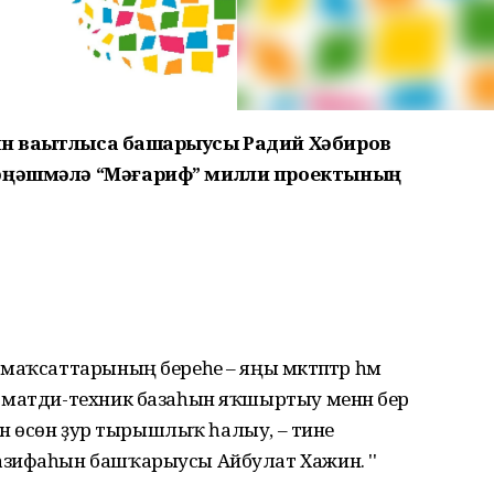
н ваҡытлыса башҡарыусы Радий Хәбиров
кәңәшмәлә “Мәғариф” милли проектының
маҡсаттарының береһе – яңы мәктәптәр һәм
 матди-техник базаһын яҡшыртыу менән бер
һен өсөн ҙур тырышлыҡ һалыу, – тине
азифаһын башҡарыусы Айбулат Хажин. ''