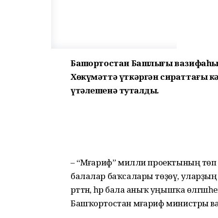
Башҡортостан Башлығы вазифаһы
Хөкүмәттә үткәргән сираттағы 
үтәлешенә туҡталды.
– “Мәғариф” милли проек­тының төп 
балалар баҡсалары төҙөү, уларҙың
рәттән, һәр бала аныҡ уңышҡа өлгәш
Башҡортостан мәғариф министры в