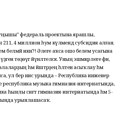
уңышы” федераль проектына ярашлы,
11, 4 миллион һум күләмендә субсидия алған.
н кем белмәй икән?! Әлеге аҡса ошо белем усағына
әген төҙөүгә йүнәлтеләсәк. Уның эшмәкәрлеге фән,
ә балаларҙың һәм йәштәрҙең һәләтен асыҡлау һәм
ынса, ул бер нисә урында – Республика инженер
әге республика музыка гимназия-интернатында,
лика һынлы сәнғәт гимназия-интернатында һәм 5-
тында урын­ла­шасаҡ.