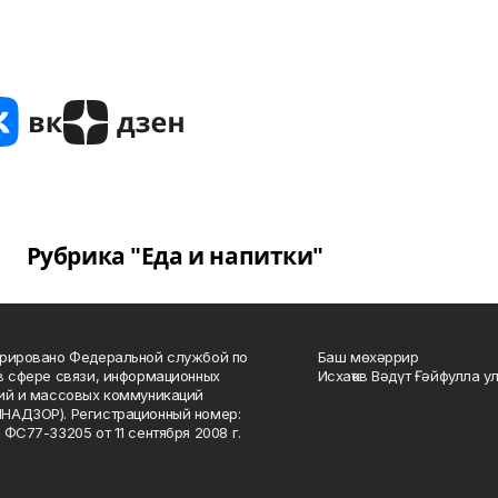
Рубрика "Еда и напитки"
рировано Федеральной службой по
Баш мөхәррир
в сфере связи, информационных
Исхаҡов Вәдүт Ғәйфулла у
ий и массовых коммуникаций
НАДЗОР). Регистрационный номер:
 ФС77-33205 от 11 сентября 2008 г.