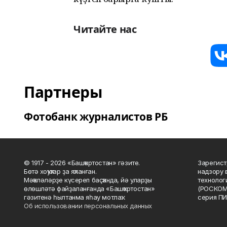
Читайте нас
Партнеры
Фотобанк журналистов РБ
© 1917 - 2026 «Башҡортостан» гәзите.
Зарегист
Бөтә хоҡуҡтар ҙа яҡланған.
надзору 
Мәҡәләләрҙе күсереп баҫҡанда, йә уларҙы
технолог
өлөшләтә файҙаланғанда «Башҡортостан»
(РОСКОМ
гәзитенә һылтанма яһау мотлаҡ.
серия ПИ
Об использовании персональных данных