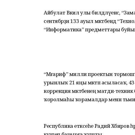
Айбулат Вәкил улы билдәлә­үенсә, “За
сентябрҙән 133 ауыл мәктәбендә “Техн
“Информатика” предметтары буйынс
“Мәғариф” милли проектын тормошҡ
урынлыҡ 21 яңы мәктәп асыласаҡ, 4
коррекция мәктәбенең матди-техни
ҡоролмаһы ҡорамалдар менән тәьмин 
Республика етәксеһе Радий Хәбиров һә
күҙәтеп барырға ҡушты.