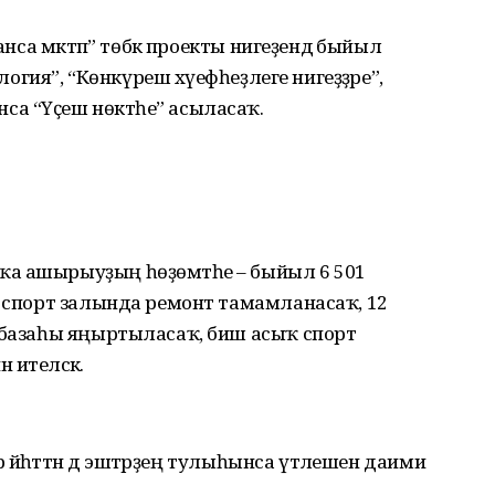
манса мәктәп” төбәк проекты нигеҙендә быйыл
ология”, “Көнкүреш хәүефһеҙлеге нигеҙҙәре”,
а “Үҫеш нөктәһе” асыласаҡ.
а ашырыуҙың һөҙөмтәһе – быйыл 6 501
3 спорт залында ремонт тамамланасаҡ, 12
к базаһы яңыртыласаҡ, биш асыҡ спорт
ителәсәк.
р йәһәттән дә эштәрҙең тулыһынса үтәлешен даими