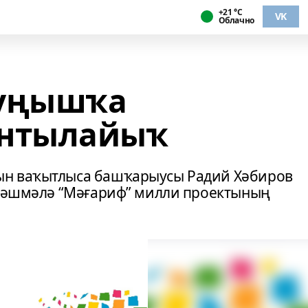
+21 °С
VK
Облачно
 уңышҡа
ынтылайыҡ
н ваҡытлыса башҡарыусы Радий Хәбиров
әңәшмәлә “Мәғариф” милли проектының