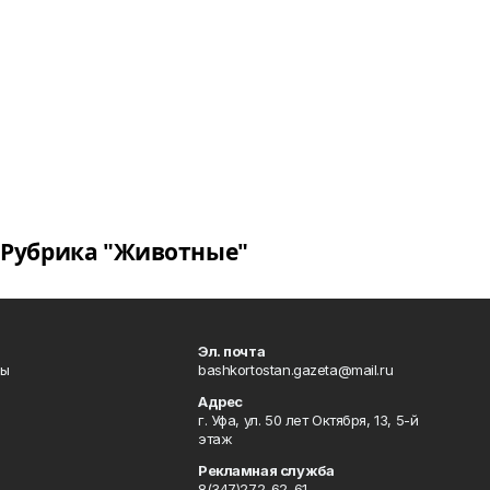
Рубрика "Животные"
Эл. почта
лы
bashkortostan.gazeta@mail.ru
Адрес
г. Уфа, ул. 50 лет Октября, 13, 5-й
этаж
Рекламная служба
8(347)272-62-61