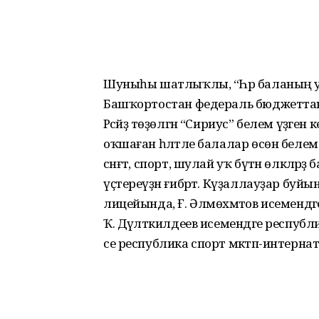
Шуныһы шатлыҡлы, “Һәр баланың 
Башҡортостан федераль бюджеттан 2
Рәсәйҙә төҙөлгән “Сириус” белем үҙәге
оҡшаған һәләтле балалар өсөн белем үҙ
сәнғәт, спорт, шулай уҡ бүтән өлкәләрҙ
үҫтереүҙән ғибәрәт. Күҙаллауҙар буй
лицейында, Ғ. Әлмөхәмәтов исеменд
Ҡ. Дәүләт­килдеев исемендәге респуб
се республика спорт мәктәп-интерна