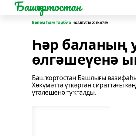
Башҡортостан
Белем һәм тәрбиә
16 АВГУСТА 2019, 07:59
Һәр баланың
өлгәшеүенә 
Башҡортостан Башлығы вазифаһы
Хөкүмәттә үткәргән сираттағы к
үтәлешенә туҡталды.