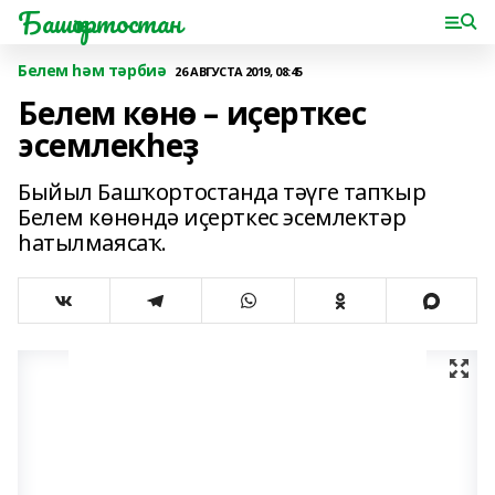
Башҡортостан
Белем һәм тәрбиә
26 АВГУСТА 2019, 08:45
Белем көнө – иҫерткес
эсемлекһеҙ
Быйыл Башҡортостанда тәүге тапҡыр
Белем көнөндә иҫерткес эсемлектәр
һатылмаясаҡ.