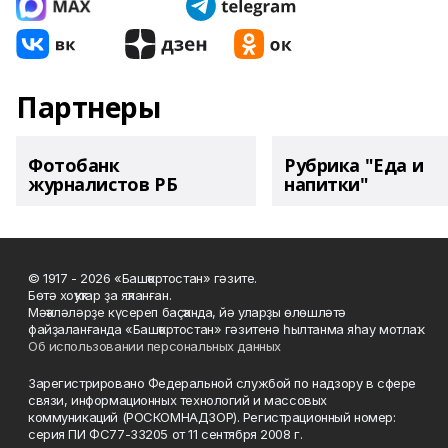
Партнеры
Фотобанк
Рубрика "Еда и
журналистов РБ
напитки"
© 1917 - 2026 «Башҡортостан» гәзите.
Бөтә хоҡуҡтар ҙа яҡланған.
Мәҡәләләрҙе күсереп баҫҡанда, йә уларҙы өлөшләтә
файҙаланғанда «Башҡортостан» гәзитенә һылтанма яһау мотлаҡ.
Об использовании персональных данных
Зарегистрировано Федеральной службой по надзору в сфере
связи, информационных технологий и массовых
коммуникаций (РОСКОМНАДЗОР). Регистрационный номер:
серия ПИ ФС77-33205 от 11 сентября 2008 г.