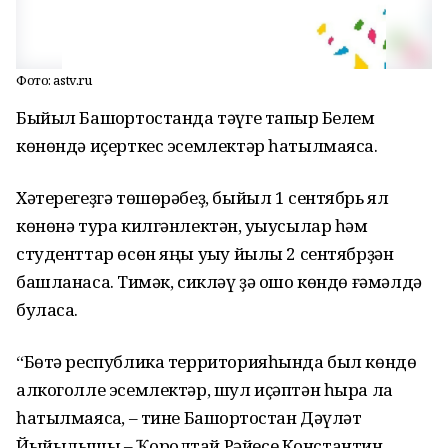
Фото: astv.ru
Быйыл Башҡортостанда тәүге тапҡыр Белем
көнөндә иҫерткес эсемлектәр һатылмаясаҡ.
Хәтерегеҙгә төшөрәбеҙ, быйыл 1 сентябрь ял
көнөнә тура килгәнлектән, уҡыусылар һәм
студенттар өсөн яңы уҡыу йылы 2 сентябрҙән
башланасаҡ. Тимәк, сикләү ҙә ошо көндө ғәмәлдә
буласаҡ.
“Бөтә республика территорияһында был көндө
алкоголле эсемлектәр, шул иҫәптән һыра ла
һатылмаясаҡ, – тине Башҡортостан Дәүләт
Йыйылышы – Ҡоролтай Рәйесе Константин