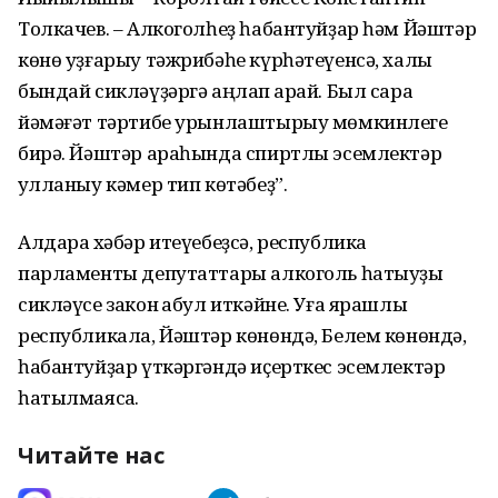
Толкачев. – Алкоголһеҙ һабантуйҙар һәм Йәштәр
көнө уҙғарыу тәжрибәһе күрһәтеүенсә, халыҡ
бындай сикләүҙәргә аңлап ҡарай. Был сара
йәмәғәт тәртибе урынлаштырыу мөмкинлеге
бирә. Йәштәр араһында спиртлы эсемлектәр
ҡулланыу кәмер тип көтәбеҙ”.
Алдараҡ хәбәр итеүебеҙсә, республика
парламенты депутаттары алкоголь һатыуҙы
сикләүсе закон ҡабул иткәйне. Уға ярашлы
республикала, Йәштәр көнөндә, Белем көнөндә,
һабантуйҙар үткәргәндә иҫерткес эсемлектәр
һатылмаясаҡ.
Читайте нас