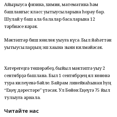
Айырыуса физика, химия, математика һәм
башланғыс класс уҡытыусыларына һорау бар.
Шулай уҡ баш ҡала балалар баҡсаларына 12
тәрбиәсе кәрәк.
Мәктәптәр биш көнлөк уҡыуға күсә. Был йәһәттән
уҡытыусыларҙың эш хаҡына зыян килмәйәсәк.
Хәтерегеҙгә төшөрәбеҙ, быйыл мәктәптә уҡыу 2
сентябрҙә башлана. Был 1 сентябрҙең ял көнөнә
тура килеүенә бәйле. Байрам линейкаһынан һуң
“Еңеү дәрестәре” үтәсәк. Ул Бөйөк Еңеүгә 75 йыл
тулыуға арнала.
Читайте нас