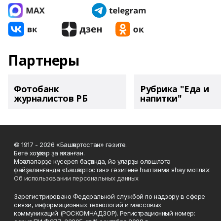
Партнеры
Фотобанк
Рубрика "Еда и
журналистов РБ
напитки"
© 1917 - 2026 «Башҡортостан» гәзите.
Бөтә хоҡуҡтар ҙа яҡланған.
Мәҡәләләрҙе күсереп баҫҡанда, йә уларҙы өлөшләтә
файҙаланғанда «Башҡортостан» гәзитенә һылтанма яһау мотлаҡ.
Об использовании персональных данных
Зарегистрировано Федеральной службой по надзору в сфере
связи, информационных технологий и массовых
коммуникаций (РОСКОМНАДЗОР). Регистрационный номер: