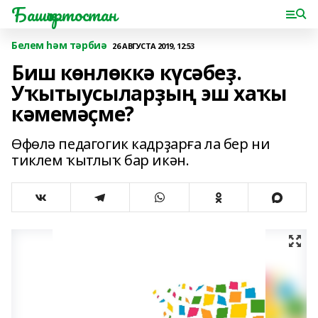
Башҡортостан
Белем һәм тәрбиә
26 АВГУСТА 2019, 12:53
Биш көнлөккә күсәбеҙ.
Уҡытыусыларҙың эш хаҡы
кәмемәҫме?
Өфөлә педагогик кадрҙарға ла бер ни
тиклем ҡытлыҡ бар икән.