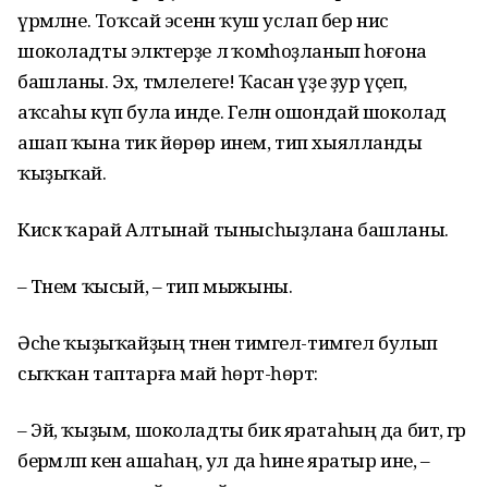
үрмәләне. Тоҡсай эсенән ҡуш услап бер нисә
шоколадты эләктерҙе лә ҡомһоҙланып һоғона
башланы. Эх, тәмлелеге! Ҡасан үҙе ҙур үҫеп,
аҡсаһы күп була инде. Гелән ошондай шоколад
ашап ҡына тик йөрөр инем, тип хыялланды
ҡыҙыҡай.
Кискә ҡарай Алтынай тынысһыҙлана башланы.
– Тәнем ҡысый, – тип мыжыны.
Әсәһе ҡыҙыҡайҙың тәненә тимгел-тимгел булып
сыҡҡан таптарға май һөртә-һөртә:
– Эй, ҡыҙым, шоколадты бик яратаһың да бит, әгәр
берәмләп кенә ашаһаң, ул да һине яратыр ине, –