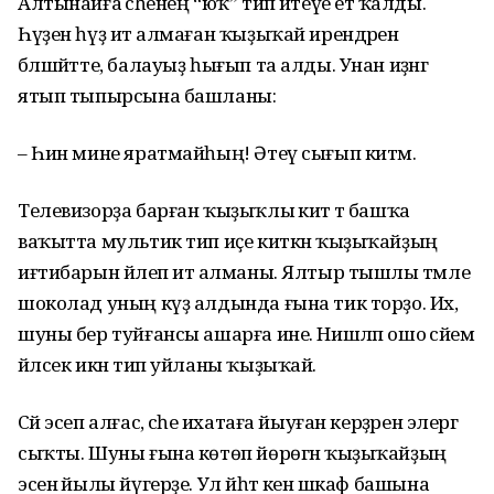
Алтынайға әсәһенең “юҡ” тип әйтеүе етә ҡалды.
Һүҙен һүҙ итә алмаған ҡыҙыҡай ирендәрен
бәлшәйтте, балауыҙ һығып та алды. Унан иҙәнгә
ятып тыпырсына башланы:
– Һин мине яратмайһың! Әтеү сығып китәм.
Телевизорҙа барған ҡыҙыҡлы әкиәт тә башҡа
ваҡытта мультик тип иҫе киткән ҡыҙыҡайҙың
иғтибарын йәлеп итә алманы. Ялтыр тышлы тәмле
шоколад уның күҙ алдында ғына тик торҙо. Их,
шуны бер туйғансы ашарға ине. Нишләп ошо әсәйем
йәлсек икән тип уйланы ҡыҙыҡай.
Сәй эсеп алғас, әсәһе ихатаға йыуған керҙәрен элергә
сыҡты. Шуны ғына көтөп йөрөгән ҡыҙыҡайҙың
эсенә йылы йүгерҙе. Ул йәһәт кенә шкаф башына