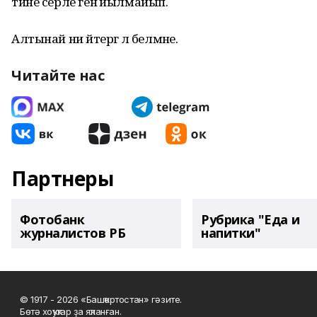
тине серле генә йылмайып.
Алтынай ни әйтергә лә белмәне.
Читайте нас
Партнеры
Фотобанк
Рубрика "Еда и
журналистов РБ
напитки"
© 1917 - 2026 «Башҡортостан» гәзите.
Бөтә хоҡуҡтар ҙа яҡланған.