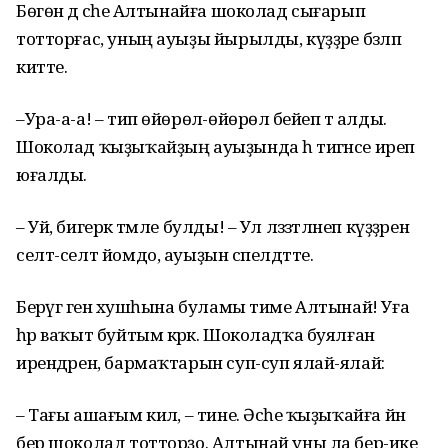
Бөгөн дә әсәһе Алтынайға шоколад сығарып
тотторғас, уның ауыҙы йырылды, күҙҙәре бәзләп
китте.
–Ура-а-а! – тип өйөрөлә-өйөрөлә бейеп тә алды.
Шоколад ҡыҙыҡайҙың ауыҙында һә тигәнсе иреп
юғалды.
– Уй, бигерәк тәмле булды! – Ул ләззәтләнеп күҙҙәрен
селт-селт йомдо, ауыҙын сәпелдәтте.
Берәүгә генә хушһына буламы тиме Алтынай! Уға
һәр ваҡыт буйтым кәрәк. Шоколадҡа буялған
ирендәрен, бармаҡтарын суп-суп ялай-ялай:
– Тағы ашағым килә, – тине. Әсәһе ҡыҙыҡайға йәнә
бер шоколад тотторҙо. Алтынай уны ла бер-ике