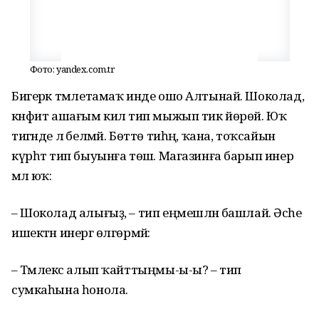
Фото: yandex.com.tr
Бигерәк тәмлетамаҡ инде ошо Алтынай. Шоколад,
кәнфит ашағым килә тип мыжып тик йөрөй. Юҡ
тигәнде лә белмәй. Бөттө тиһәң, ҡана, тоҡсайын
күрһәт тип быуынға төшә. Магазинға барып инер
әмәл юҡ:
– Шоколад алығыҙ, – тип еңмешләнә башлай. Әсәһе
ишектән инергә өлгөрмәй:
– Тәмлекәс алып ҡайттыңмы-ы-ы? – тип
сумкаһына һонола.