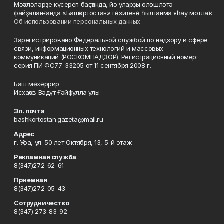
Мәҡәләләрҙе күсереп баҫҡанда, йә уларҙы өлөшләтә
файҙаланғанда «Башҡортостан» гәзитенә һылтанма яһау мотлаҡ.
Об использовании персональных данных
Зарегистрировано Федеральной службой по надзору в сфере
связи, информационных технологий и массовых
коммуникаций (РОСКОМНАДЗОР). Регистрационный номер:
серия ПИ ФС77-33205 от 11 сентября 2008 г.
Баш мөхәррир
Исхаҡов Вәдүт Ғәйфулла улы
Эл. почта
bashkortostan.gazeta@mail.ru
Адрес
г. Уфа, ул. 50 лет Октября, 13, 5-й этаж
Рекламная служба
8(347)272-62-61
Приемная
8(347)272-05-43
Сотрудничество
8(347) 273-83-92