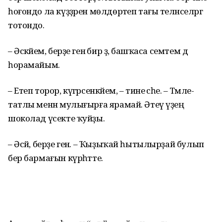
һоғондо ла күҙҙәрен мөлдөрәтеп тағы теләнселәргә
тотондо.
– Әсәкәйем, берҙе генә бир ҙә, башҡаса семтем дә
һорамайым.
– Етеп торор, күгәрсенкәйем, – тине әсәһе. – Тәмле-
татлы менән мулығырға ярамай. Әтеү үҙеңә
шоколад үсекте ҡуйҙы.
– Әсәй, берҙе генә. – Ҡыҙыҡай һытылырҙай булып
бер бармағын күрһәтте.