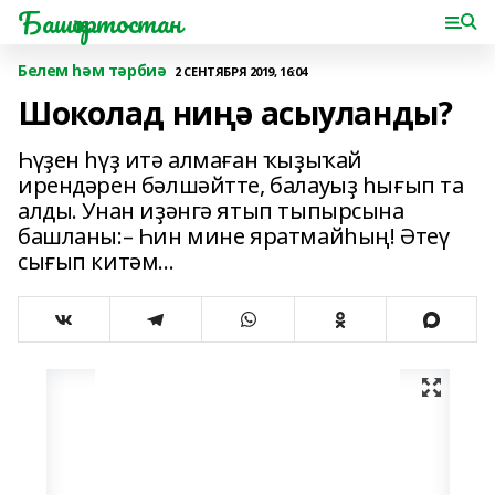
Башҡортостан
Белем һәм тәрбиә
2 СЕНТЯБРЯ 2019, 16:04
Шоколад ниңә асыуланды?
Һүҙен һүҙ итә алмаған ҡыҙыҡай
ирендәрен бәлшәйтте, балауыҙ һығып та
алды. Унан иҙәнгә ятып тыпырсына
башланы:– Һин мине яратмайһың! Әтеү
сығып китәм...