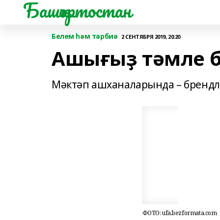
Башҡортостан
Белем һәм тәрбиә
2 СЕНТЯБРЯ 2019, 20:20
Ашығыҙ тәмле б
Мәктәп ашханаларында – брендл
ФОТО: ufa.bezformata.com