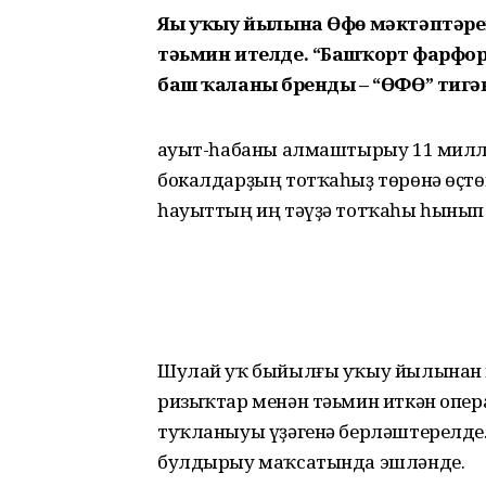
Яңы уҡыу йылына Өфө мәктәптәрен
тәьмин ителде. “Башҡорт фарфор
баш ҡаланың бренды – “ӨФӨ” тигә
Һауыт-һабаны алмаштырыу 11 милл
бокалдарҙың тотҡаһыҙ төрөнә өҫтөн
һауыттың иң тәүҙә тотҡаһы һынып 
Шулай уҡ быйылғы уҡыу йылынан м
ризыҡтар менән тәьмин иткән опер
туҡланыуы үҙәгенә берләштерелде
булдырыу маҡсатында эшләнде.