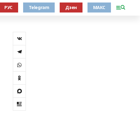
РУС
Telegram
Дзен
МАКС