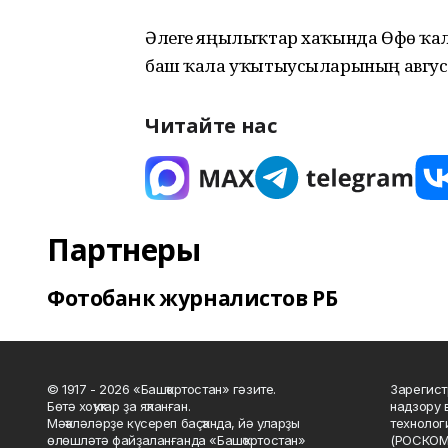
Әлеге яңылыҡтар хаҡында Өфө ҡа
баш ҡала уҡытыусыларының август
Читайте нас
Партнеры
Фотобанк журналистов РБ
© 1917 - 2026 «Башҡортостан» гәзите.
Зарегист
Бөтә хоҡуҡтар ҙа яҡланған.
надзору 
Мәҡәләләрҙе күсереп баҫҡанда, йә уларҙы
технолог
өлөшләтә файҙаланғанда «Башҡортостан»
(РОСКОМ