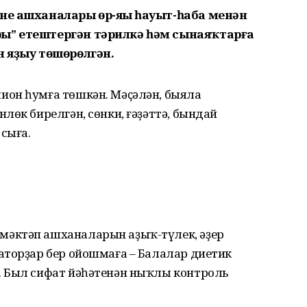
ең ашханалары өр-яңы һауыт-һаба менән
ы” етештергән тәрилкә һәм сынаяҡтарға
н яҙыу төшөрөлгән.
ион һумға төшкән. Мәҫәлән, быяла
лөк бирелгән, сөнки, ғәҙәттә, бындай
сыға.
әктәп ашханаларын аҙыҡ-түлек, әҙер
аторҙар бер ойошмаға – Балалар диетик
. Был сифат йәһәтенән ныҡлы контроль