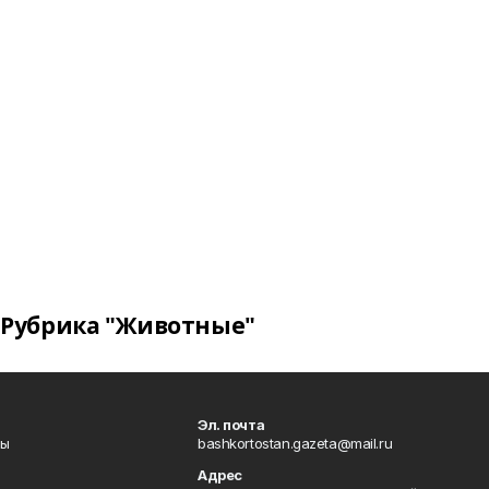
Рубрика "Животные"
Эл. почта
лы
bashkortostan.gazeta@mail.ru
Адрес