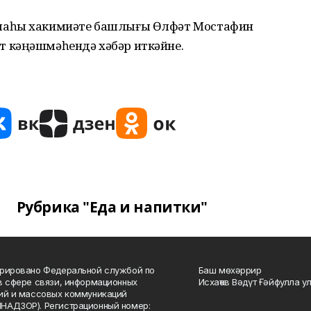
лаһы хакимиәте башлығы Өлфәт Мостафин
 кәңәшмәһендә хәбәр иткәйне.
Рубрика "Еда и напитки"
рировано Федеральной службой по
Баш мөхәррир
в сфере связи, информационных
Исхаҡов Вәдүт Ғәйфулла у
ий и массовых коммуникаций
НАДЗОР). Регистрационный номер: