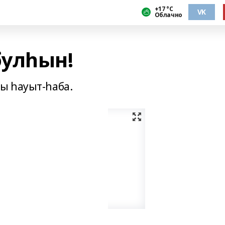
+17 °С
VK
Облачно
улһын!
ы һауыт-һаба.