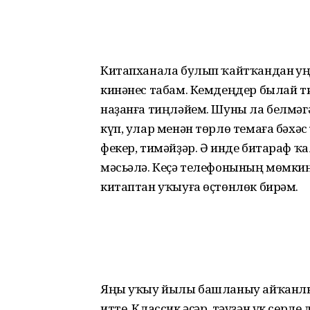
Китапханала булып ҡайтҡандан һуң
кинәнес табам. Кемдеңдер былай т
наҙанға тиңләйем. Шуны ла белмәг
күп, улар менән төрлө темаға бәхәс
фекер, тимәйҙәр. Ә инде битараф ҡа
мәсьәлә. Кеҫә телефонының мөмкинл
китаптан уҡыуға өҫтөнлөк бирәм.
Яңы уҡыу йылы башланыу айҡанлы
итте. Классик әҫәр, тәүҙән үк серл