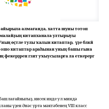
н айырыла алмағанда, хатта шуны тотоп
е малайҙың китапханала ултырыуы
ң өҫтәле тулы ҡалын китаптар, ә үҙе бәләкәй
ығы, ошо китаптар араһынан уның башы ғына
екерҙәрен гәзит уҡыусыларға ла еткерергә
үҙ башлағайнығыҙ, нисек инде ул миндә
шланы һүҙен Әнәс урта мәктәбенең VIII класс