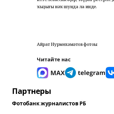
ҡыҙығы нәҡ шунда ла инде.
Айрат Нурмөхәмәтов фотоһы
Читайте нас
Партнеры
Фотобанк журналистов РБ