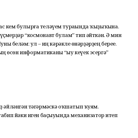
ас кем булырға теләүем тураһында ҡыҙыҡһына.
 үҫмерҙәр “космонавт булам” тип әйткән. Ә мин
 беләм: ул – иң кәрәкле һөнәрҙәрҙең береһе.
ң өсөн информатиканы “һыу кеүек эсергә”
һыҙ әйләнгән тәгәрмәскә оҡшатып ҡуям.
 табип йәки иген баҫыуында механизатор итеп