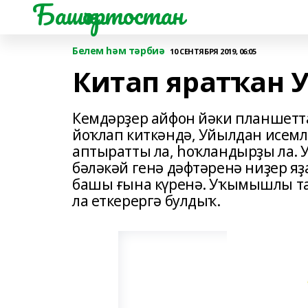
Башҡортостан
Белем һәм тәрбиә
10 СЕНТЯБРЯ 2019, 06:05
Китап яратҡан 
Кемдәрҙер айфон йәки планшетт
йоҡлап киткәндә, Уйылдан исем
аптыратты ла, һоҡландырҙы ла. У
бәләкәй генә дәфтәренә ниҙер я
башы ғына күренә. Уҡымышлы т
ла еткерергә булдыҡ.