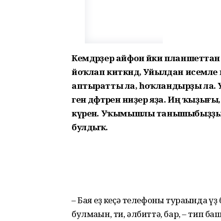
Кемдәрҙер айфон йәки планшетта
йоҡлап киткәндә, Уйылдан исемл
аптыратты ла, һоҡландырҙы ла. Уны
генә дәфтәренә ниҙер яҙа. Иң ҡыҙ
күренә. Уҡымышлы танышыбыҙҙың ф
булдыҡ.
– Бая һеҙ кеҫә телефоны тураһында һ
булмаһын, ти, әлбиттә, бар, – тип ба