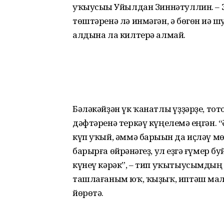
уҡыусыһы Уйылдан Зиннәтуллин. – 
төштәренә лә инмәгән, ә бөгөн иһә ш
алдына ла килтерә алмай.
Бәләкәйҙән үк ҡанатлы һүҙҙәрҙе, то
дәфтәренә теркәү күңелемә һеңгән. 
күп уҡый, әммә барыһын да иҫләү мө
барырға өйрәнһәгеҙ, ул һеҙгә ғүмер 
күнеү кәрәк”, – тип уҡытыусымдың
ташлағаным юҡ, ҡыҙыҡ, иптәш мала
йөрөтә.