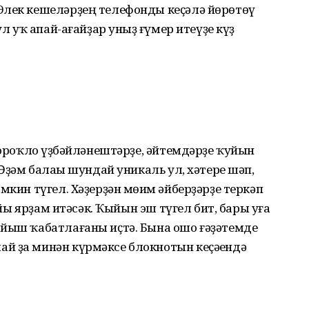
Элек кешеләрҙең телефонды кеҫәлә йөрөтөү
ул уҡ апай-ағайҙар унһыҙ ғүмер итеүҙе күҙ
тороҡло һүҙбәйләнештәрҙе, әйтемдәрҙе ҡуйын
“Әҙәм балаһы шундай уникаль ул, хәтере шәп,
мкин түгел. Хәҙерҙән мөһим әйберҙәрҙе теркәп
буйы ярҙам итәсәк. Ҡыйын эш түгел бит, бары уға
 йыш ҡабатлағаны иҫтә. Бына ошо ғәҙәтемде
й ҙа минән күрмәксе блокнотын кеҫәһендә