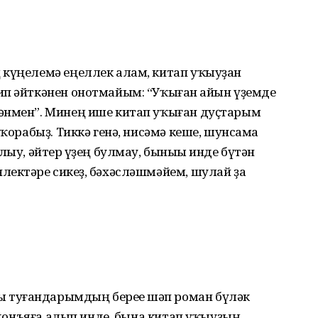
 күңелемә еңеллек алам, китап уҡыуҙан
ип әйткәнен онотмайым: “Уҡыған һайын үҙемде
әнмен”. Минең ише китап уҡыған дуҫтарым
 ҡорабыҙ. Тиккә генә, нисәмә кеше, шунсама
лыу, әйтер һүҙең булмау, быныһы инде бүтән
ектәре сикһеҙ, бәхәсләшмәйем, шулай ҙа
 туғандарымдың береһе шәп роман бүләк
е донъяға алып инде, бына китап уҡыуҙың