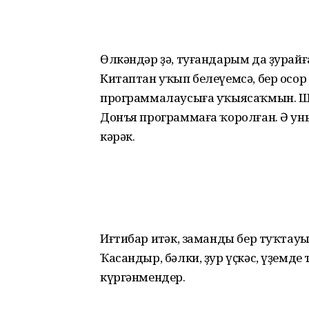
Өлкәндәр ҙә, туғандарым да ҙурайғ
Китаптан уҡып белеүемсә, бер осор
программалаусыға уҡыясаҡмын. Шуны
Донъя программаға ҡоролған. Ә уны
кәрәк.
Иғтибар итһәк, заманды бер туҡ­тау
Ҡасандыр, бәлки, ҙур үҫкәс, үҙемде
күргәнмендер.