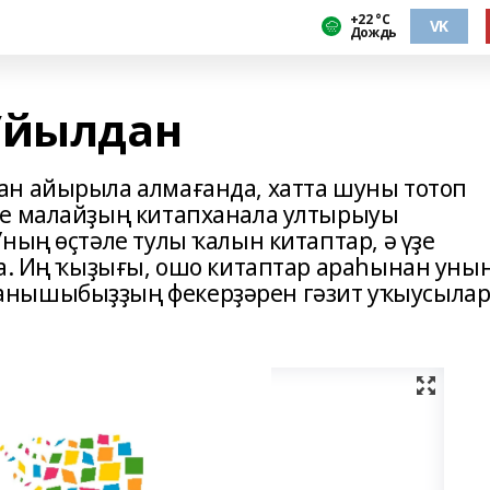
+22 °С
VK
Дождь
Уйылдан
ан айырыла алмағанда, хатта шуны тотоп
ле малайҙың китапханала ултырыуы
ның өҫтәле тулы ҡалын китаптар, ә үҙе
ҙа. Иң ҡыҙығы, ошо китаптар араһынан уны
анышыбыҙҙың фекерҙәрен гәзит уҡыусылар