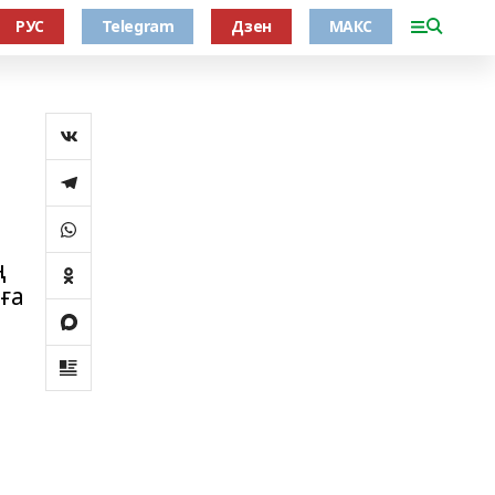
РУС
Telegram
Дзен
МАКС
ң
ға